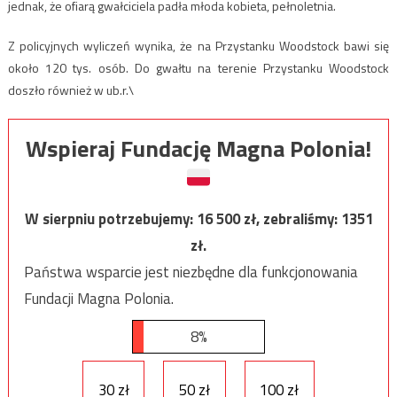
jednak, że ofiarą gwałciciela padła młoda kobieta, pełnoletnia.
Z policyjnych wyliczeń wynika, że na Przystanku Woodstock bawi się
około 120 tys. osób. Do gwałtu na terenie Przystanku Woodstock
doszło również w ub.r.\
Wspieraj Fundację Magna Polonia!
W sierpniu potrzebujemy:
16 500
zł, zebraliśmy:
1351
zł.
Państwa wsparcie jest niezbędne dla funkcjonowania
Fundacji Magna Polonia.
8%
30 zł
50 zł
100 zł