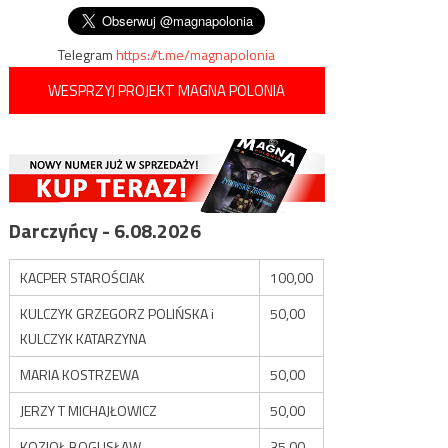
wpisu
Telegram
https://t.me/magnapolonia
WESPRZYJ PROJEKT MAGNA POLONIA
Darczyńcy - 6.08.2026
KACPER STAROŚCIAK
100,00
KULCZYK GRZEGORZ POLIŃSKA i
50,00
KULCZYK KATARZYNA
MARIA KOSTRZEWA
50,00
JERZY T MICHAJŁOWICZ
50,00
KOZIOŁ BOGUSŁAW
35,00