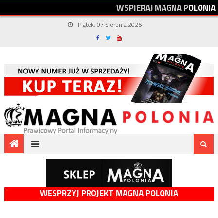
W
S
P
I
E
R
A
J
M
A
G
N
A
P
O
L
O
N
I
A
Piątek, 07 Sierpnia 2026
WESPRZYJ PROJEKT MAGNA POLONIA