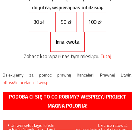
do jutra, wspieraj nas od dzisiaj.
30 zł
50 zł
100 zł
Inna kwota
Zobacz kto wparł nas tym miesiącu:
Tutaj
Dziękujemy za pomoc prawną Kancelarii Prawnej Litwin:
https://kancelaria-litwin.pl
PODOBA CI SIĘ TO CO ROBIMY? WESPRZYJ PROJEKT
MAGNA POLONIA!
Nawigacja
Uniwersytet Jagielloński
UE chce ratować
podupadające banki kosztem
oskarża Google o kradzież
europejczyków
patentu