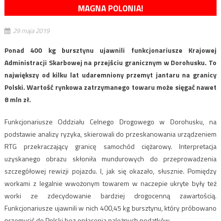
MAGNA POLONIA!
29 maja 2019
Ponad 400 kg bursztynu ujawnili funkcjonariusze Krajowej
Administracji Skarbowej na przejściu granicznym w Dorohusku. To
największy od kilku lat udaremniony przemyt jantaru na granicy
Polski. Wartość rynkowa zatrzymanego towaru może sięgać nawet
8 mln zł.
Funkcjonariusze Oddziału Celnego Drogowego w Dorohusku, na
podstawie analizy ryzyka, skierowali do przeskanowania urządzeniem
RTG przekraczający granicę samochód ciężarowy. Interpretacja
uzyskanego obrazu skłoniła mundurowych do przeprowadzenia
szczegółowej rewizji pojazdu. I, jak się okazało, słusznie. Pomiędzy
workami z legalnie wwożonym towarem w naczepie ukryte były też
worki ze zdecydowanie bardziej drogocenną zawartością.
Funkcjonariusze ujawnili w nich 400,45 kg bursztynu, który próbowano
przemycić do Polski bez opłacenia należnych podatków.