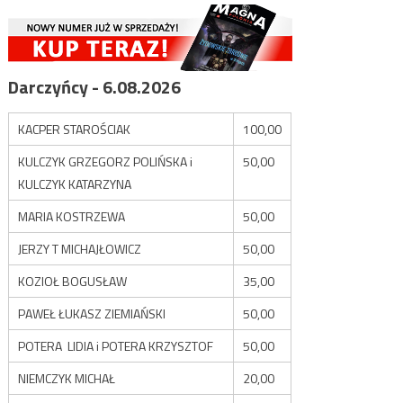
Darczyńcy - 6.08.2026
KACPER STAROŚCIAK
100,00
KULCZYK GRZEGORZ POLIŃSKA i
50,00
KULCZYK KATARZYNA
MARIA KOSTRZEWA
50,00
JERZY T MICHAJŁOWICZ
50,00
KOZIOŁ BOGUSŁAW
35,00
PAWEŁ ŁUKASZ ZIEMIAŃSKI
50,00
POTERA LIDIA i POTERA KRZYSZTOF
50,00
NIEMCZYK MICHAŁ
20,00