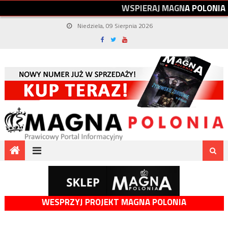
W
S
P
I
E
R
A
J
M
A
G
N
A
P
O
L
O
N
I
A
Niedziela, 09 Sierpnia 2026
WESPRZYJ PROJEKT MAGNA POLONIA