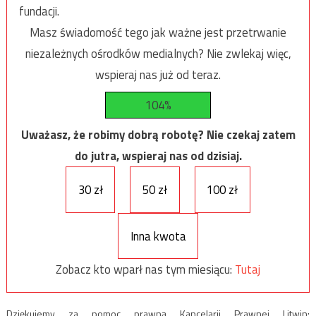
fundacji.
Masz świadomość tego jak ważne jest przetrwanie
niezależnych ośrodków medialnych? Nie zwlekaj więc,
wspieraj nas już od teraz.
104%
Uważasz, że robimy dobrą robotę? Nie czekaj zatem
do jutra, wspieraj nas od dzisiaj.
30 zł
50 zł
100 zł
Inna kwota
Zobacz kto wparł nas tym miesiącu:
Tutaj
Dziękujemy za pomoc prawną Kancelarii Prawnej Litwin: