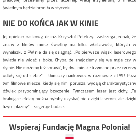
świetlnym będzie broniła w styczniu.
NIE DO KOŃCA JAK W KINIE
Jej opiekun naukowy, dr inż. Krzysztof Petelczyc zastrzega jednak, że
znany z filmów miecz świetlny ma kilka właściwości, których w
wynalazku z PW nie da się osiągnąć. „Po pierwsze wiązki laserowego
światła nie widać z boku. Chyba, że znajdziemy się we mgle czy w
dymie. Nie możemy też sprawić, by dwa miecze trzymane przez rycerzy
odbiły się od siebie” – tłumaczy naukowiec w rozmowie z PAP. Poza
tym filmowe miecze, kiedy się nimi porusza, wydają charakterystyczny
dźwięk przypominający bzyczenie. Tymczasem laser jest cichy. „Te
brakujące efekty można byłoby uzyskać nie dzięki laserom, ale dzięki
fizyce plazmy” – sugeruje badacz.
Wspieraj Fundację Magna Polonia!