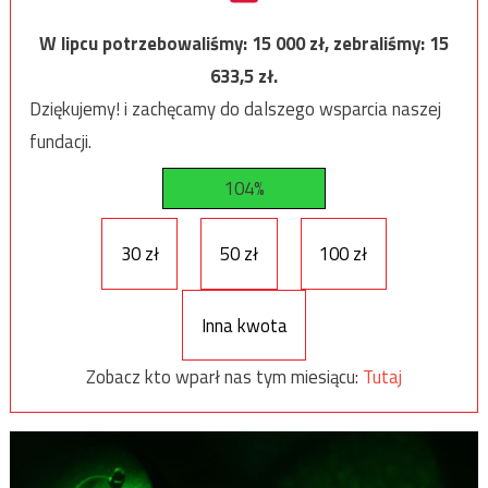
W lipcu potrzebowaliśmy:
15 000
zł, zebraliśmy:
15
633,5
zł.
Dziękujemy! i zachęcamy do dalszego wsparcia naszej
fundacji.
104%
30 zł
50 zł
100 zł
Inna kwota
Zobacz kto wparł nas tym miesiącu:
Tutaj