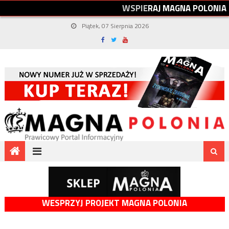
W
S
P
I
E
R
A
J
M
A
G
N
A
P
O
L
O
N
I
A
Piątek, 07 Sierpnia 2026
WESPRZYJ PROJEKT MAGNA POLONIA