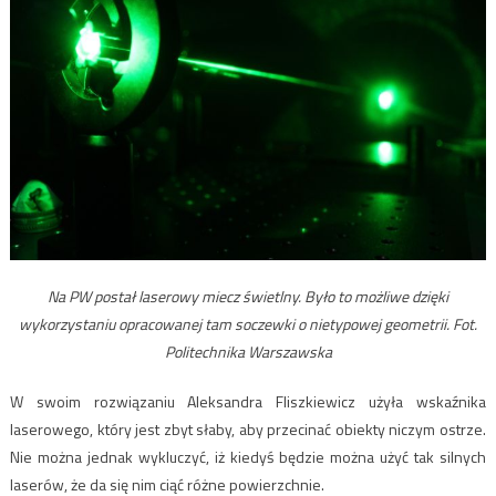
Na PW postał laserowy miecz świetlny. Było to możliwe dzięki
wykorzystaniu opracowanej tam soczewki o nietypowej geometrii. Fot.
Politechnika Warszawska
W swoim rozwiązaniu Aleksandra Fliszkiewicz użyła wskaźnika
laserowego, który jest zbyt słaby, aby przecinać obiekty niczym ostrze.
Nie można jednak wykluczyć, iż kiedyś będzie można użyć tak silnych
laserów, że da się nim ciąć różne powierzchnie.