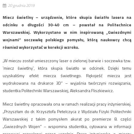
20 grudnia 2019
Miecz świetlny – urządzenie, które skupia światło lasera na
odcinku o długości 30-40 cm – powstał na Politechnice
Warszawskiej. Wykorzystano w nim inspirowaną „Gwiezdnymi
wojnami” soczewkę polskiego pomysłu, którą naukowcy chcą
również wykorzystać w korekcji wzroku.
„W mieczu został umieszczony laser o zielonej barwie i soczewka tzw.
`miecz świetlny`, która skupia światło w odcinek. Dzięki temu
uzyskaliśmy efekt miecza świetlnego. Rękojeść miecza jest
wydrukowana na drukarce 3D” – wyjaśnia twórczyni rozwiązania,
studentka Politechniki Warszawskiej, Aleksandra Fliszkiewicz.
Miecz świetlny opracowała ona w ramach realizacji pracy inżynierskiej.
„Przyszłam do dr. Krzysztofa Petelczyca z Wydziału Fizyki Politechniki
Warszawskiej z takim pomysłem akurat po premierze 8. części
„Gwiezdnych Wojen” – wspomina studentka, cytowana w informacji
prasowej przesłanej przez uczelnię. Pracę inżynierską o mieczu