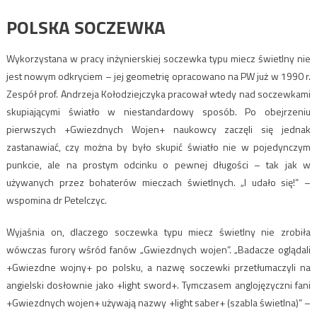
POLSKA SOCZEWKA
Wykorzystana w pracy inżynierskiej soczewka typu miecz świetlny nie
jest nowym odkryciem – jej geometrię opracowano na PW już w 1990 r.
Zespół prof. Andrzeja Kołodziejczyka pracował wtedy nad soczewkami
skupiającymi światło w niestandardowy sposób. Po obejrzeniu
pierwszych +Gwiezdnych Wojen+ naukowcy zaczęli się jednak
zastanawiać, czy można by było skupić światło nie w pojedynczym
punkcie, ale na prostym odcinku o pewnej długości – tak jak w
używanych przez bohaterów mieczach świetlnych. „I udało się!” –
wspomina dr Petelczyc.
Wyjaśnia on, dlaczego soczewka typu miecz świetlny nie zrobiła
wówczas furory wśród fanów „Gwiezdnych wojen”. „Badacze oglądali
+Gwiezdne wojny+ po polsku, a nazwę soczewki przetłumaczyli na
angielski dosłownie jako +light sword+. Tymczasem anglojęzyczni fani
+Gwiezdnych wojen+ używają nazwy +light saber+ (szabla świetlna)” –