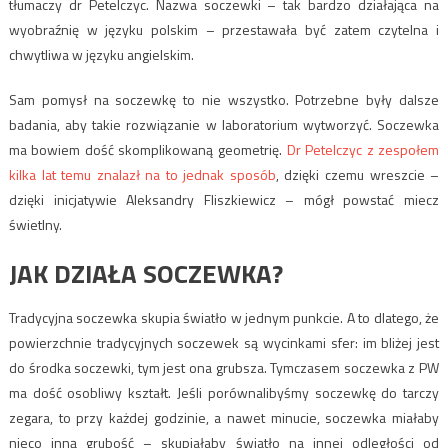
tłumaczy dr Petelczyc. Nazwa soczewki – tak bardzo działająca na
wyobraźnię w języku polskim – przestawała być zatem czytelna i
chwytliwa w języku angielskim.
Sam pomysł na soczewkę to nie wszystko. Potrzebne były dalsze
badania, aby takie rozwiązanie w laboratorium wytworzyć. Soczewka
ma bowiem dość skomplikowaną geometrię.
Dr Petelczyc z zespołem
kilka lat temu znalazł na to jednak sposób
, dzięki czemu wreszcie –
dzięki inicjatywie Aleksandry Fliszkiewicz – mógł powstać miecz
świetlny.
JAK DZIAŁA SOCZEWKA?
Tradycyjna soczewka skupia światło w jednym punkcie. A to dlatego, że
powierzchnie tradycyjnych soczewek są wycinkami sfer: im bliżej jest
do środka soczewki, tym jest ona grubsza. Tymczasem soczewka z PW
ma dość osobliwy kształt. Jeśli porównalibyśmy soczewkę do tarczy
zegara, to przy każdej godzinie, a nawet minucie, soczewka miałaby
nieco inną grubość – skupiałaby światło na innej odległości od