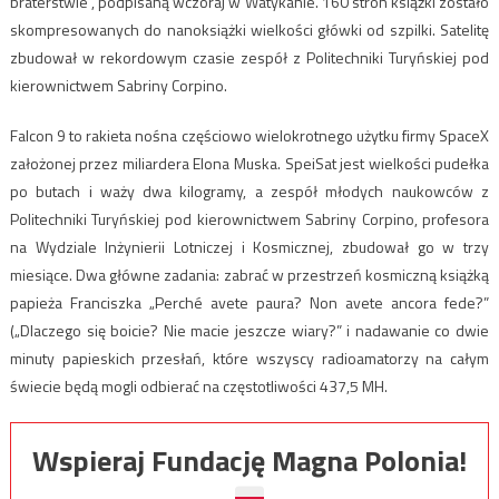
braterstwie”, podpisaną wczoraj w Watykanie. 160 stron książki zostało
skompresowanych do nanoksiążki wielkości główki od szpilki. Satelitę
zbudował w rekordowym czasie zespół z Politechniki Turyńskiej pod
kierownictwem Sabriny Corpino.
Falcon 9 to rakieta nośna częściowo wielokrotnego użytku firmy SpaceX
założonej przez miliardera Elona Muska. SpeiSat jest wielkości pudełka
po butach i waży dwa kilogramy, a zespół młodych naukowców z
Politechniki Turyńskiej pod kierownictwem Sabriny Corpino, profesora
na Wydziale Inżynierii Lotniczej i Kosmicznej, zbudował go w trzy
miesiące. Dwa główne zadania: zabrać w przestrzeń kosmiczną książką
papieża Franciszka „Perché avete paura? Non avete ancora fede?”
(„Dlaczego się boicie? Nie macie jeszcze wiary?” i nadawanie co dwie
minuty papieskich przesłań, które wszyscy radioamatorzy na całym
świecie będą mogli odbierać na częstotliwości 437,5 MH.
Wspieraj Fundację Magna Polonia!