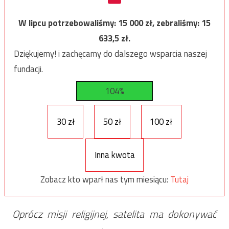
W lipcu potrzebowaliśmy:
15 000
zł, zebraliśmy:
15
633,5
zł.
Dziękujemy! i zachęcamy do dalszego wsparcia naszej
fundacji.
104%
30 zł
50 zł
100 zł
Inna kwota
Zobacz kto wparł nas tym miesiącu:
Tutaj
Oprócz misji religijnej, satelita ma dokonywać