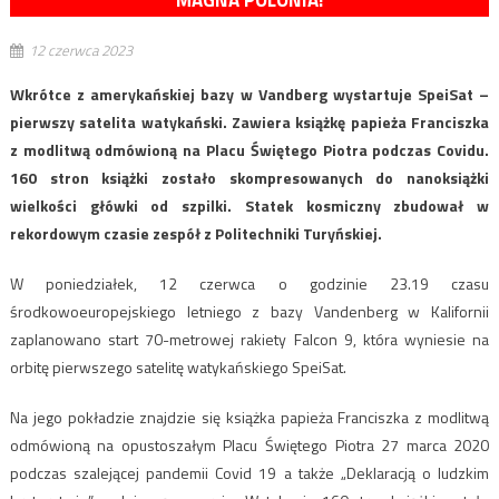
MAGNA POLONIA!
12 czerwca 2023
Wkrótce z amerykańskiej bazy w Vandberg wystartuje SpeiSat –
pierwszy satelita watykański. Zawiera książkę papieża Franciszka
z modlitwą odmówioną na Placu Świętego Piotra podczas Covidu.
160 stron książki zostało skompresowanych do nanoksiążki
wielkości główki od szpilki. Statek kosmiczny zbudował w
rekordowym czasie zespół z Politechniki Turyńskiej.
W poniedziałek, 12 czerwca o godzinie 23.19 czasu
środkowoeuropejskiego letniego z bazy Vandenberg w Kalifornii
zaplanowano start 70-metrowej rakiety Falcon 9, która wyniesie na
orbitę pierwszego satelitę watykańskiego SpeiSat.
Na jego pokładzie znajdzie się książka papieża Franciszka z modlitwą
odmówioną na opustoszałym Placu Świętego Piotra 27 marca 2020
podczas szalejącej pandemii Covid 19 a także „Deklaracją o ludzkim