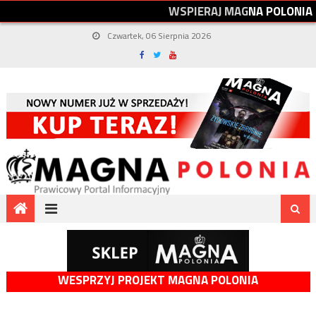
W
S
P
I
E
R
A
J
M
A
G
N
A
P
O
L
O
N
I
A
Czwartek, 06 Sierpnia 2026
WESPRZYJ PROJEKT MAGNA POLONIA