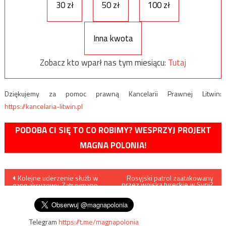
30 zł
50 zł
100 zł
Inna kwota
Zobacz kto wparł nas tym miesiącu:
Tutaj
Dziękujemy za pomoc prawną Kancelarii Prawnej Litwin:
https://kancelaria-litwin.pl
PODOBA CI SIĘ TO CO ROBIMY? WESPRZYJ PROJEKT
MAGNA POLONIA!
Nawigacja
Kolejne uderzenie służb w
Rosyjski patrol zaatakowany
przez wojska tureckie w Syrii?
gang akcyzowy. Zatrzymano
wpisu
pięciu podejrzanych
Telegram
https://t.me/magnapolonia