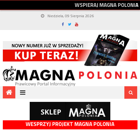
W
S
P
I
E
R
A
J
M
A
G
N
A
P
O
L
O
N
I
A
Niedziela, 09 Sierpnia 2026
WESPRZYJ PROJEKT MAGNA POLONIA