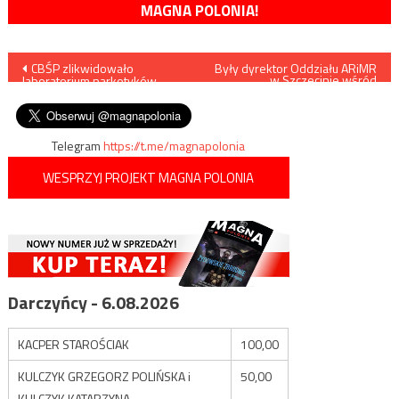
MAGNA POLONIA!
Nawigacja
CBŚP zlikwidowało
Były dyrektor Oddziału ARiMR
w Szczecinie wśród
laboratorium narkotyków
zatrzymanych przez CBA i
wpisu
syntetycznych
ABW
Telegram
https://t.me/magnapolonia
WESPRZYJ PROJEKT MAGNA POLONIA
Darczyńcy - 6.08.2026
KACPER STAROŚCIAK
100,00
KULCZYK GRZEGORZ POLIŃSKA i
50,00
KULCZYK KATARZYNA