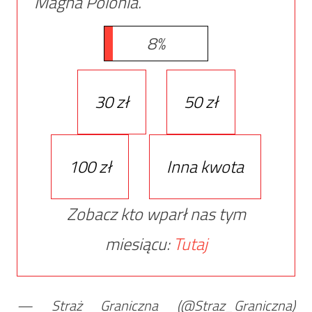
Magna Polonia.
8%
30 zł
50 zł
100 zł
Inna kwota
Zobacz kto wparł nas tym
miesiącu:
Tutaj
— Straż Graniczna (@Straz_Graniczna)