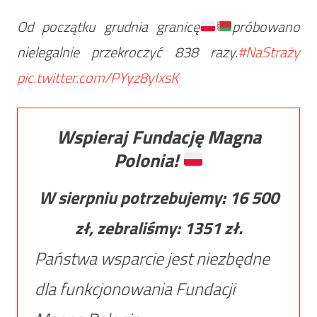
Od początku grudnia granicę
próbowano
nielegalnie przekroczyć 838 razy.
#NaStraży
pic.twitter.com/PYyz8yIxsK
Wspieraj Fundację Magna
Polonia!
W sierpniu potrzebujemy:
16 500
zł, zebraliśmy:
1351
zł.
Państwa wsparcie jest niezbędne
dla funkcjonowania Fundacji