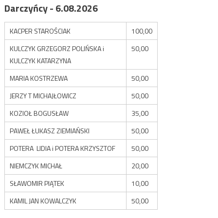
Darczyńcy - 6.08.2026
KACPER STAROŚCIAK
100,00
KULCZYK GRZEGORZ POLIŃSKA i
50,00
KULCZYK KATARZYNA
MARIA KOSTRZEWA
50,00
JERZY T MICHAJŁOWICZ
50,00
KOZIOŁ BOGUSŁAW
35,00
PAWEŁ ŁUKASZ ZIEMIAŃSKI
50,00
POTERA LIDIA i POTERA KRZYSZTOF
50,00
NIEMCZYK MICHAŁ
20,00
SŁAWOMIR PIĄTEK
10,00
KAMIL JAN KOWALCZYK
50,00