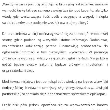
„Wierzymy, że za pomocą tej potężnej broni jaką jest różaniec, możemy
wymodlić łaskę takiego samego zwycięstwa jak pod Lepanto, ale tylko
wtedy gdy wystarczająca ilość osób zrezygnuje z wygody i ciepła
swoich domów oraz podejmie wysiłek otwartej modlitwy”.
Do uczestnictwa w akcji można zgłaszać się za pomocą facebookowej
strony, gdzie podane są wszystkie istotne informacje. Dodatkowo,
wolontariusze odwiedzają parafie i namawiają proboszczów do
ogłoszenia informacji o tym niezwykłym wydarzeniu. W promocję
„Różańca na wybrzeżu’ włączyła się także rozgłośnia Radju Marija, która
gościć będzie siostry zakonne będące głównymi inicjatorkami i
organizatorkami akcji.
Modlitewna inicjatywa jest poniekąd odpowiedzią na kryzys wiary jaki
dotknął Maltę. Niedawno tamtejszy rząd zalegalizował tzw. „związki
partnerskie”, co spotkało się z jednoznacznym sprzeciwem episkopatu.
Część biskupów jednak opowiada się za wprowadzeniem bardzo