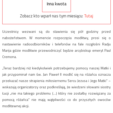
Inna kwota
Zobacz kto wparł nas tym miesiącu:
Tutaj
Uczestnicy wezwani są do stawienia się pół godziny przed
nabożeństwem. W momencie rozpoczęcia modlitwy, prosi się o
nastawienie radioodbiorników i telefonów na fale rozgłośni Radju
Marija gdzie modlitwie przewodniczyć będzie arcybiskup emeryt Paul
Cremona.
„Teraz bardziej niż kiedykolwiek potrzebujemy pomocy naszej Matki i
jak przypominał nam św. Jan Paweł II modlić się na różańcu oznacza
przekazać nasze strapienia miłosiernemu Sercu Jezusa i Jego Matki” –
wskazują organizatorzy oraz podkreślają, że wiedzeni słowami siostry
Łucji „nie ma takiego problemu (…) który nie zostałby rozwiązany za
pomocą różańca” nie mają wątpliwości co do przyszłych owoców
modlitewnej akcji.