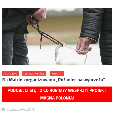
EUROPA
WIADOMOŚCI
WIARA
Na Malcie zorganizowano „Różaniec na wybrzeżu”
PODOBA CI SIĘ TO CO ROBIMY? WESPRZYJ PROJEKT
MAGNA POLONIA!
2 października 2018