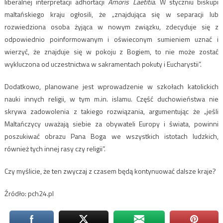
liberalnej interpretacji adhortacji
Amoris Laetitia
. W styczniu biskupi
maltańskiego kraju ogłosili, że „znajdująca się w separacji lub
rozwiedziona osoba żyjąca w nowym związku, zdecyduje się z
odpowiednio poinformowanym i oświeconym sumieniem uznać i
wierzyć, że znajduje się w pokoju z Bogiem, to nie może zostać
wykluczona od uczestnictwa w sakramentach pokuty i Eucharystii”.
Dodatkowo, planowane jest wprowadzenie w szkołach katolickich
nauki innych religii, w tym m.in. islamu. Część duchowieństwa nie
skrywa zadowolenia z takiego rozwiązania, argumentując że „jeśli
Maltańczycy uważają siebie za obywateli Europy i świata, powinni
poszukiwać obrazu Pana Boga we wszystkich istotach ludzkich,
również tych innej rasy czy religii”.
Czy myślicie, że ten zwyczaj z czasem będą kontynuować dalsze kraje?
Źródło: pch24.pl