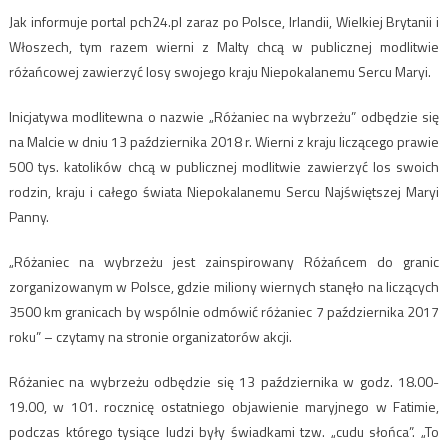
Jak informuje portal pch24.pl zaraz po Polsce, Irlandii, Wielkiej Brytanii i
Włoszech, tym razem wierni z Malty chcą w publicznej modlitwie
różańcowej zawierzyć losy swojego kraju Niepokalanemu Sercu Maryi.
Inicjatywa modlitewna o nazwie „Różaniec na wybrzeżu” odbędzie się
na Malcie w dniu 13 października 2018 r. Wierni z kraju liczącego prawie
500 tys. katolików chcą w publicznej modlitwie zawierzyć los swoich
rodzin, kraju i całego świata Niepokalanemu Sercu Najświętszej Maryi
Panny.
„Różaniec na wybrzeżu jest zainspirowany Różańcem do granic
zorganizowanym w Polsce, gdzie miliony wiernych stanęło na liczących
3500 km granicach by wspólnie odmówić różaniec 7 października 2017
roku” – czytamy na stronie organizatorów akcji.
Różaniec na wybrzeżu odbędzie się 13 października w godz. 18.00-
19.00, w 101. rocznicę ostatniego objawienie maryjnego w Fatimie,
podczas którego tysiące ludzi były świadkami tzw. „cudu słońca”. „To