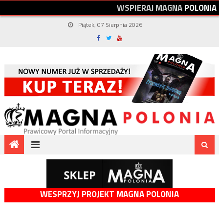
W
S
P
I
E
R
A
J
M
A
G
N
A
P
O
L
O
N
I
A
Piątek, 07 Sierpnia 2026
WESPRZYJ PROJEKT MAGNA POLONIA