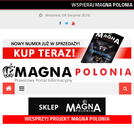
W
S
P
I
E
R
A
J
M
A
G
N
A
P
O
L
O
N
I
A
Niedziela, 09 Sierpnia 2026
WESPRZYJ PROJEKT MAGNA POLONIA