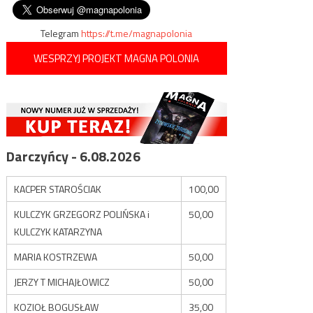
wpisu
bazę
Telegram
https://t.me/magnapolonia
WESPRZYJ PROJEKT MAGNA POLONIA
Darczyńcy - 6.08.2026
KACPER STAROŚCIAK
100,00
KULCZYK GRZEGORZ POLIŃSKA i
50,00
KULCZYK KATARZYNA
MARIA KOSTRZEWA
50,00
JERZY T MICHAJŁOWICZ
50,00
KOZIOŁ BOGUSŁAW
35,00