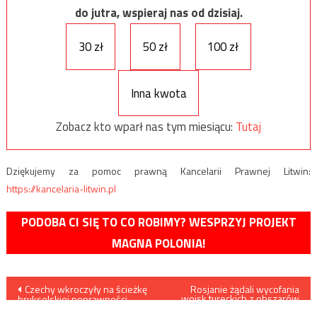
do jutra, wspieraj nas od dzisiaj.
30 zł
50 zł
100 zł
Inna kwota
Zobacz kto wparł nas tym miesiącu:
Tutaj
Dziękujemy za pomoc prawną Kancelarii Prawnej Litwin:
https://kancelaria-litwin.pl
PODOBA CI SIĘ TO CO ROBIMY? WESPRZYJ PROJEKT
MAGNA POLONIA!
Nawigacja
Czechy wkroczyły na ścieżkę
Rosjanie żądali wycofania
wojsk tureckich z obszarów
brukselskiej poprawności
na południe od autostrady M4,
politycznej
Turcy utworzyli tam nową