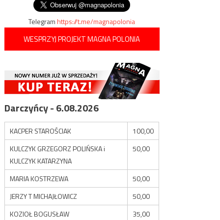
Telegram
https://t.me/magnapolonia
WESPRZYJ PROJEKT MAGNA POLONIA
Darczyńcy - 6.08.2026
KACPER STAROŚCIAK
100,00
KULCZYK GRZEGORZ POLIŃSKA i
50,00
KULCZYK KATARZYNA
MARIA KOSTRZEWA
50,00
JERZY T MICHAJŁOWICZ
50,00
KOZIOŁ BOGUSŁAW
35,00