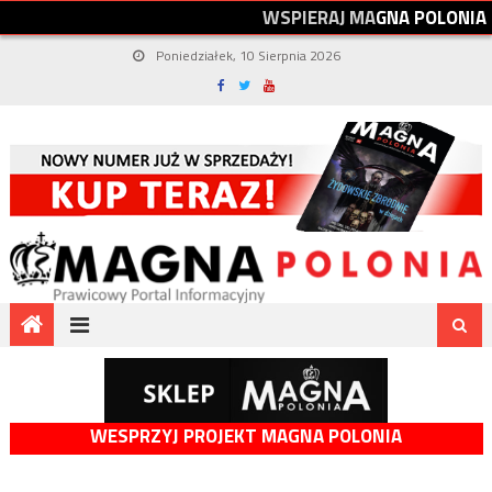
W
S
P
I
E
R
A
J
M
A
G
N
A
P
O
L
O
N
I
A
Poniedziałek, 10 Sierpnia 2026
WESPRZYJ PROJEKT MAGNA POLONIA