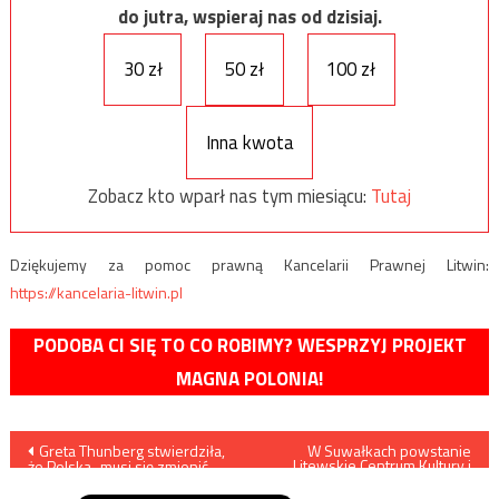
do jutra, wspieraj nas od dzisiaj.
30 zł
50 zł
100 zł
Inna kwota
Zobacz kto wparł nas tym miesiącu:
Tutaj
Dziękujemy za pomoc prawną Kancelarii Prawnej Litwin:
https://kancelaria-litwin.pl
PODOBA CI SIĘ TO CO ROBIMY? WESPRZYJ PROJEKT
MAGNA POLONIA!
Nawigacja
Greta Thunberg stwierdziła,
W Suwałkach powstanie
Litewskie Centrum Kultury i
że Polska „musi się zmienić
Edukacji
wpisu
bardziej niż inni”