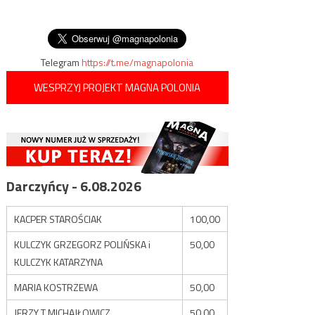
miejsce chrześcijaństwa i
wpisu
nielegalnego przekroczenia
nauki
granicy przekroczyła pół
tysiąca
Telegram
https://t.me/magnapolonia
WESPRZYJ PROJEKT MAGNA POLONIA
Darczyńcy - 6.08.2026
KACPER STAROŚCIAK
100,00
KULCZYK GRZEGORZ POLIŃSKA i
50,00
KULCZYK KATARZYNA
MARIA KOSTRZEWA
50,00
JERZY T MICHAJŁOWICZ
50,00