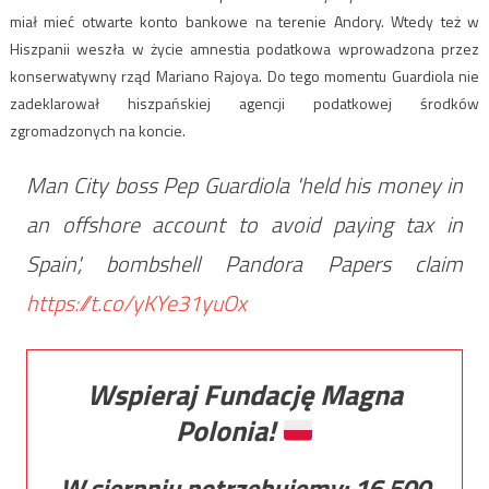
miał mieć otwarte konto bankowe na terenie Andory. Wtedy też w
Hiszpanii weszła w życie amnestia podatkowa wprowadzona przez
konserwatywny rząd Mariano Rajoya. Do tego momentu Guardiola nie
zadeklarował hiszpańskiej agencji podatkowej środków
zgromadzonych na koncie.
Man City boss Pep Guardiola 'held his money in
an offshore account to avoid paying tax in
Spain', bombshell Pandora Papers claim
https://t.co/yKYe31yuOx
Wspieraj Fundację Magna
Polonia!
W sierpniu potrzebujemy:
16 500