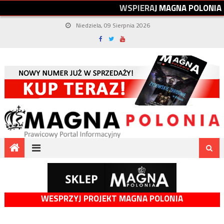
W
S
P
I
E
R
A
J
M
A
G
N
A
P
O
L
O
N
I
A
Niedziela, 09 Sierpnia 2026
WESPRZYJ PROJEKT MAGNA POLONIA