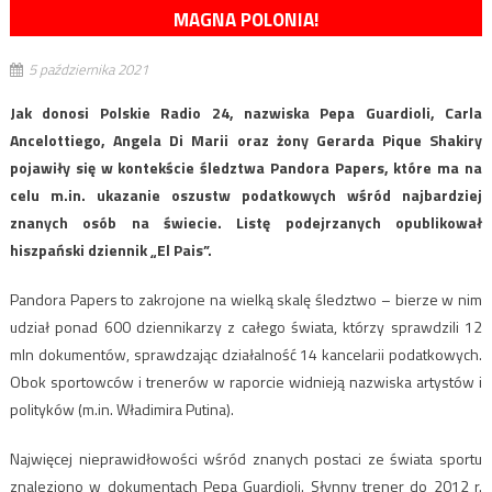
MAGNA POLONIA!
5 października 2021
Jak donosi Polskie Radio 24, nazwiska Pepa Guardioli, Carla
Ancelottiego, Angela Di Marii oraz żony Gerarda Pique Shakiry
pojawiły się w kontekście śledztwa Pandora Papers, które ma na
celu m.in. ukazanie oszustw podatkowych wśród najbardziej
znanych osób na świecie. Listę podejrzanych opublikował
hiszpański dziennik „El Pais”.
Pandora Papers to zakrojone na wielką skalę śledztwo – bierze w nim
udział ponad 600 dziennikarzy z całego świata, którzy sprawdzili 12
mln dokumentów, sprawdzając działalność 14 kancelarii podatkowych.
Obok sportowców i trenerów w raporcie widnieją nazwiska artystów i
polityków (m.in. Władimira Putina).
Najwięcej nieprawidłowości wśród znanych postaci ze świata sportu
znaleziono w dokumentach Pepa Guardioli. Słynny trener do 2012 r.