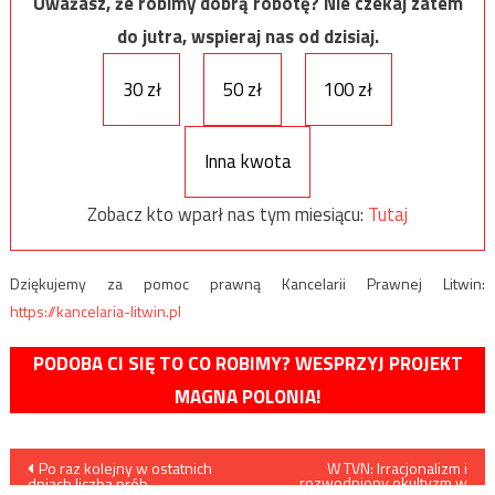
Uważasz, że robimy dobrą robotę? Nie czekaj zatem
do jutra, wspieraj nas od dzisiaj.
30 zł
50 zł
100 zł
Inna kwota
Zobacz kto wparł nas tym miesiącu:
Tutaj
Dziękujemy za pomoc prawną Kancelarii Prawnej Litwin:
https://kancelaria-litwin.pl
PODOBA CI SIĘ TO CO ROBIMY? WESPRZYJ PROJEKT
MAGNA POLONIA!
Nawigacja
Po raz kolejny w ostatnich
W TVN: Irracjonalizm i
rozwodniony okultyzm w
dniach liczba prób