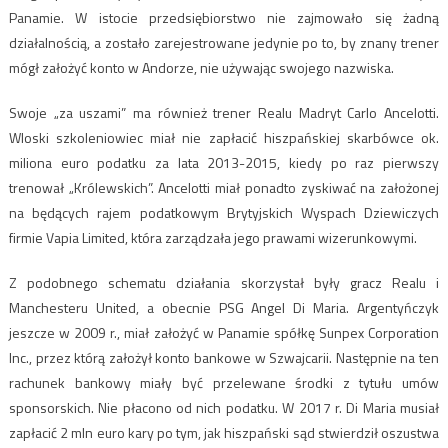
Panamie. W istocie przedsiębiorstwo nie zajmowało się żadną
działalnością, a zostało zarejestrowane jedynie po to, by znany trener
mógł założyć konto w Andorze, nie używając swojego nazwiska.
Swoje „za uszami” ma również trener Realu Madryt Carlo Ancelotti.
Wloski szkoleniowiec miał nie zapłacić hiszpańskiej skarbówce ok.
miliona euro podatku za lata 2013-2015, kiedy po raz pierwszy
trenował „Królewskich”. Ancelotti miał ponadto zyskiwać na założonej
na będących rajem podatkowym Brytyjskich Wyspach Dziewiczych
firmie Vapia Limited, która zarządzała jego prawami wizerunkowymi.
Z podobnego schematu działania skorzystał były gracz Realu i
Manchesteru United, a obecnie PSG Angel Di Maria. Argentyńczyk
jeszcze w 2009 r., miał założyć w Panamie spółkę Sunpex Corporation
Inc., przez którą założył konto bankowe w Szwajcarii. Następnie na ten
rachunek bankowy miały być przelewane środki z tytułu umów
sponsorskich. Nie płacono od nich podatku. W 2017 r. Di Maria musiał
zapłacić 2 mln euro kary po tym, jak hiszpański sąd stwierdził oszustwa