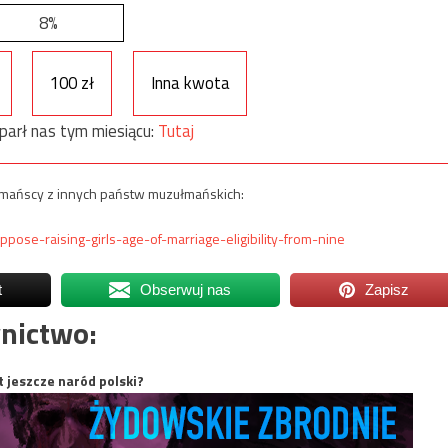
8%
100 zł
Inna kwota
parł nas tym miesiącu:
Tutaj
mańscy z innych państw muzułmańskich:
pose-raising-girls-age-of-marriage-eligibility-from-nine
t
Obserwuj nas
Zapisz
nictwo:
t jeszcze naród polski?