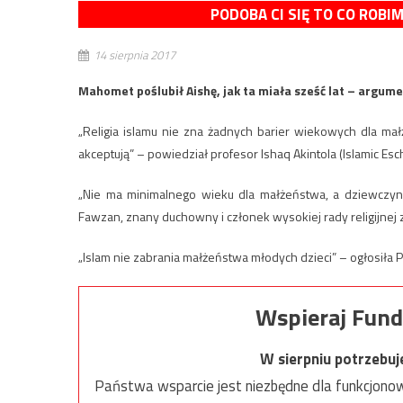
PODOBA CI SIĘ TO CO ROBI
14 sierpnia 2017
Mahomet poślubił Aishę, jak ta miała sześć lat – argume
„Religia islamu nie zna żadnych barier wiekowych dla ma
akceptują” – powiedział profesor Ishaq Akintola (Islamic Esc
„Nie ma minimalnego wieku dla małżeństwa, a dziewczynk
Fawzan, znany duchowny i członek wysokiej rady religijnej z 
„Islam nie zabrania małżeństwa młodych dzieci” – ogłosiła P
Wspieraj Fund
W sierpniu potrzebu
Państwa wsparcie jest niezbędne dla funkcjonow