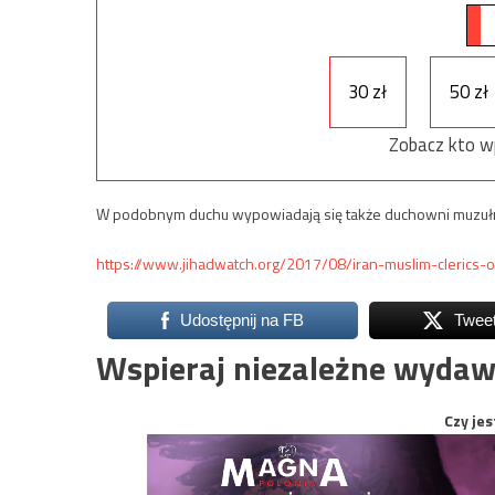
30 zł
50 zł
Zobacz kto w
W podobnym duchu wypowiadają się także duchowni muzuł
https://www.jihadwatch.org/2017/08/iran-muslim-clerics-op
Udostępnij na FB
Twee
Wspieraj niezależne wydaw
Czy jes