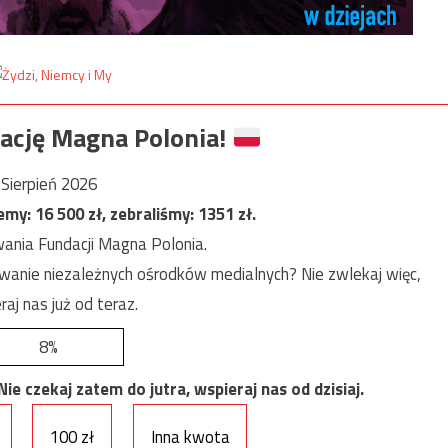
ację Magna Polonia!
Sierpień 2026
jemy:
16 500
zł, zebraliśmy:
1351
zł.
ania Fundacji Magna Polonia.
anie niezależnych ośrodków medialnych? Nie zwlekaj więc,
raj nas już od teraz.
8%
e czekaj zatem do jutra, wspieraj nas od dzisiaj.
100 zł
Inna kwota