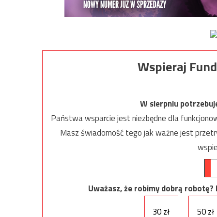
Wspieraj Fund
W sierpniu potrzebu
Państwa wsparcie jest niezbędne dla funkcjonow
Masz świadomość tego jak ważne jest przetrw
wspie
Uważasz, że robimy dobrą robotę? Ni
30 zł
50 zł