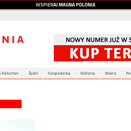
W
S
P
I
E
R
A
J
M
A
G
N
A
P
O
L
O
N
I
A
& Holocher
Żydzi
Gospodarka
Historia
Wiara
Po