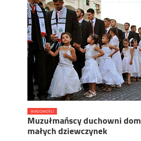
WIADOMOŚCI
Muzułmańscy duchowni domag
małych dziewczynek