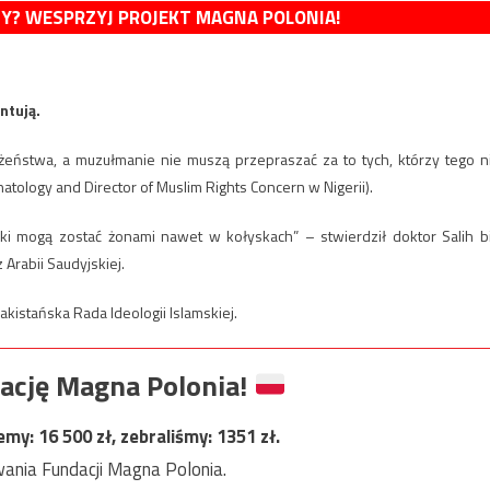
MY? WESPRZYJ PROJEKT MAGNA POLONIA!
ntują.
łżeństwa, a muzułmanie nie muszą przepraszać za to tych, którzy tego n
hatology and Director of Muslim Rights Concern w Nigerii).
i mogą zostać żonami nawet w kołyskach” – stwierdził doktor Salih b
Arabii Saudyjskiej.
akistańska Rada Ideologii Islamskiej.
ację Magna Polonia!
jemy:
16 500
zł, zebraliśmy:
1351
zł.
ania Fundacji Magna Polonia.