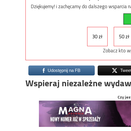
Dziękujemy! i zachęcamy do dalszego wsparcia na
30 zł
50 zł
Zobacz kto w
Udostępnij na FB
Twee
Wspieraj niezależne wydaw
Czy jes