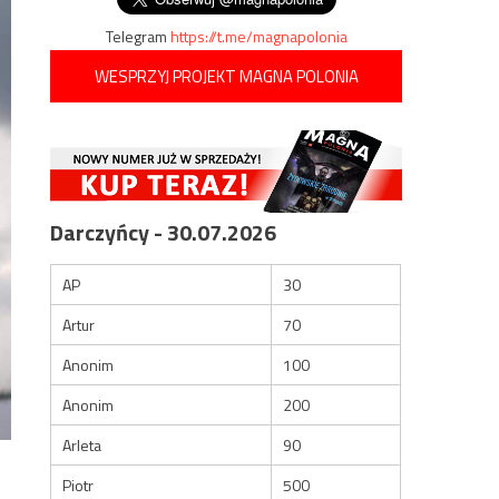
Telegram
https://t.me/magnapolonia
WESPRZYJ PROJEKT MAGNA POLONIA
Darczyńcy - 30.07.2026
AP
30
Artur
70
Anonim
100
Anonim
200
Arleta
90
Piotr
500