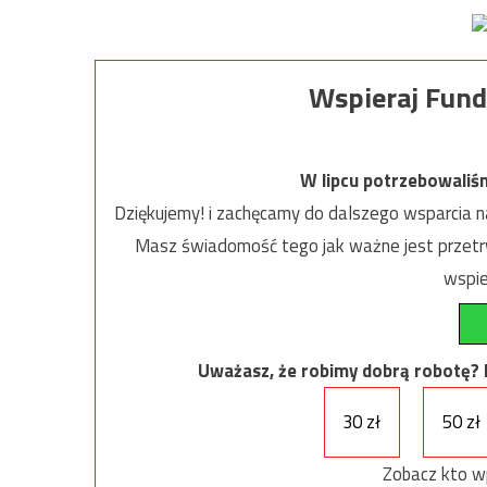
Wspieraj Fund
W lipcu potrzebowaliś
Dziękujemy! i zachęcamy do dalszego wsparcia na
Masz świadomość tego jak ważne jest przetrw
wspie
Uważasz, że robimy dobrą robotę? Ni
30 zł
50 zł
Zobacz kto w