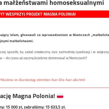
a małżeństwami homoseksualnymi
MY? WESPRZYJ PROJEKT MAGNA POLONIA!
znający islam, głosowali za wprowadzeniem w Niemczech „małżeńst
yjnymi małżeństwami.
aczej sposób, by zadać ostateczny cios zachodniej cywilizacji i w większ
ów – do czasu aż zaczną liczebnie dominować w Niemczech?
8/Muslime-im-Bundestag-stimmten-fuer-Ehe-fuer-alle.html
ację Magna Polonia!
my:
15 000
zł, zebraliśmy:
15 633,5
zł.