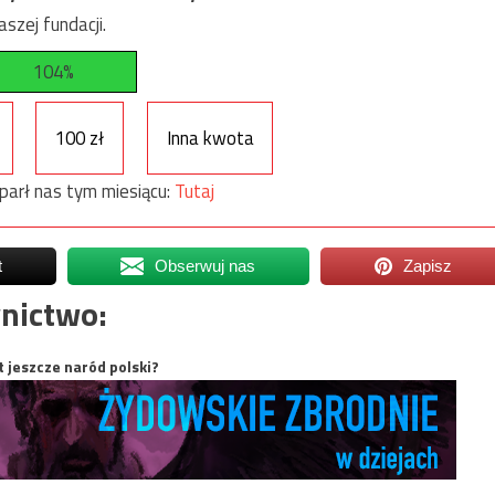
szej fundacji.
104%
100 zł
Inna kwota
parł nas tym miesiącu:
Tutaj
t
Obserwuj nas
Zapisz
nictwo:
t jeszcze naród polski?