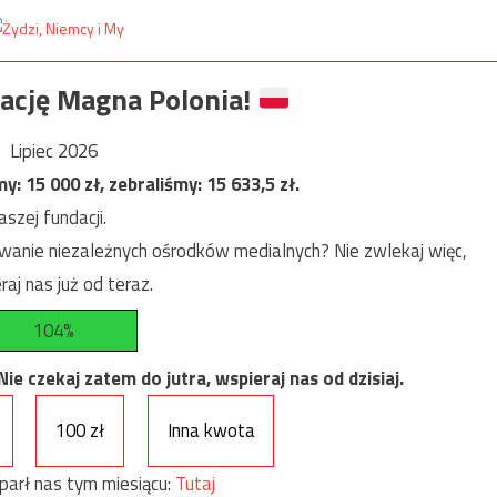
ację Magna Polonia!
Lipiec 2026
my:
15 000
zł, zebraliśmy:
15 633,5
zł.
szej fundacji.
anie niezależnych ośrodków medialnych? Nie zwlekaj więc,
raj nas już od teraz.
104%
e czekaj zatem do jutra, wspieraj nas od dzisiaj.
100 zł
Inna kwota
parł nas tym miesiącu:
Tutaj