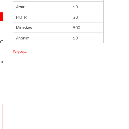
Artur
50
PIOTR
30
Mirosław
500
Anonim
50
w“
Więcej...
ym