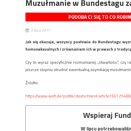
Muzułmanie w Bundestagu z
PODOBA CI SIĘ TO CO ROBI
3 lipca 2017
Jak się okazuje, wszyscy posłowie do Bundestagu wy
homoseksualnych i zrównaniem ich w prawach z tradyc
Czy to wyraz specyficznie rozmumianej „otwartości“, czy r
jeszcze stopniu utrudnić ewentualną asymiliację muzułman
Źródło:
https://www.welt.de/politik/deutschland/article16612548
Wspieraj Fund
W lipcu potrzebowaliś