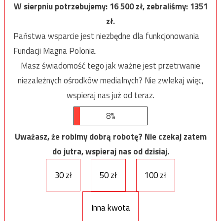
W sierpniu potrzebujemy:
16 500
zł, zebraliśmy:
1351
zł.
Państwa wsparcie jest niezbędne dla funkcjonowania
Fundacji Magna Polonia.
Masz świadomość tego jak ważne jest przetrwanie
niezależnych ośrodków medialnych? Nie zwlekaj więc,
wspieraj nas już od teraz.
8%
Uważasz, że robimy dobrą robotę? Nie czekaj zatem
do jutra, wspieraj nas od dzisiaj.
30 zł
50 zł
100 zł
Inna kwota