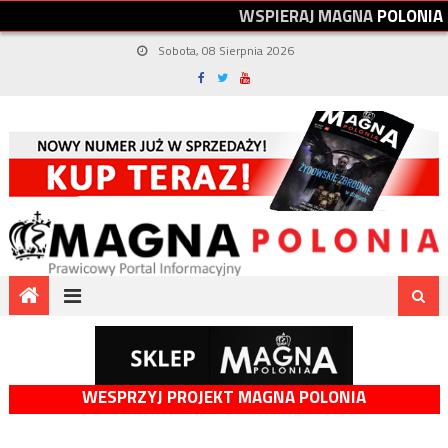
W
S
P
I
E
R
A
J
M
A
G
N
A
P
O
L
O
N
I
A
Sobota, 08 Sierpnia 2026
WESPRZYJ PROJEKT MAGNA POLONIA