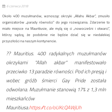
6 czerwca 2018
Około 400 muzułmanów, wznosząc okrzyki „Allahu Akbar”, zmusiło
organizatorów „parady równości” do jego rozwiązania. Zdarzenie to
miało miejsce na Mauritiusie, ale mylą się ci „nowocześni i otwarci”,
którzy sądzą, że podobnie nie będzie dziać się w niedalekiej
przyszłości na naszym kontynencie.
?? Mauritius. 400 radykalnych muzułmanów
okrzykami "Allah akbar" manifestowało
przeciwko 13 paradzie równości. Pod ich presją i
wobec gróźb śmierci Gay Pride została
odwołana. Muzułmanie stanowią 17% z 1,3 mln
mieszkańców
Mauritiusa.
https://t.co/oUKcQAWjUh