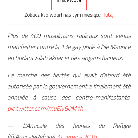
Inna kwota
Zobacz kto wparł nas tym miesiącu:
Tutaj
Plus de 400 musulmans radicaux sont venus
manifester contre la 13e gay pride à l'ile Maurice
en hurlant Allah akbar et des slogans haineux.
La marche des fiertés qui avait d’abord été
autorisée par le gouvernement a finalement été
annulée à cause des contre-manifestants.
pic.twitter.com/muEivB0M1h
— L'Amicale des Jeunes du Refuge
(@AmicaleRefuge)
3 czerwca 2018