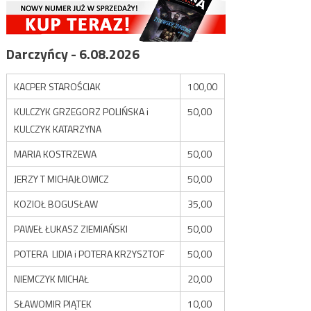
Darczyńcy - 6.08.2026
KACPER STAROŚCIAK
100,00
KULCZYK GRZEGORZ POLIŃSKA i
50,00
KULCZYK KATARZYNA
MARIA KOSTRZEWA
50,00
JERZY T MICHAJŁOWICZ
50,00
KOZIOŁ BOGUSŁAW
35,00
PAWEŁ ŁUKASZ ZIEMIAŃSKI
50,00
POTERA LIDIA i POTERA KRZYSZTOF
50,00
NIEMCZYK MICHAŁ
20,00
SŁAWOMIR PIĄTEK
10,00