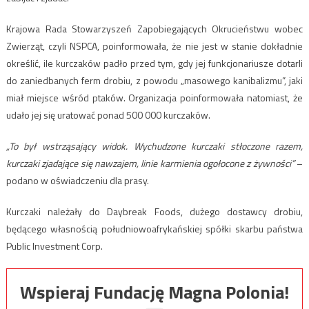
Krajowa Rada Stowarzyszeń Zapobiegających Okrucieństwu wobec
Zwierząt, czyli NSPCA, poinformowała, że ​​nie jest w stanie dokładnie
określić, ile kurczaków padło przed tym, gdy jej funkcjonariusze dotarli
do zaniedbanych ferm drobiu, z powodu „masowego kanibalizmu”, jaki
miał miejsce wśród ptaków. Organizacja poinformowała natomiast, że
udało jej się uratować ponad 500 000 kurczaków.
„To był wstrząsający widok. Wychudzone kurczaki stłoczone razem,
kurczaki zjadające się nawzajem, linie karmienia ogołocone z żywności”
–
podano w oświadczeniu dla prasy.
Kurczaki należały do ​​Daybreak Foods, dużego dostawcy drobiu,
będącego własnością południowoafrykańskiej spółki skarbu państwa
Public Investment Corp.
Wspieraj Fundację Magna Polonia!