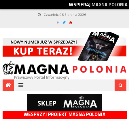
W
S
P
I
E
R
A
J
M
A
G
N
A
P
O
L
O
N
I
A
Czwartek, 06 Sierpnia 2026
WESPRZYJ PROJEKT MAGNA POLONIA