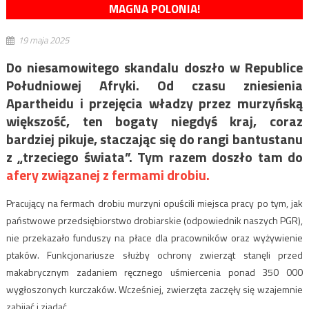
MAGNA POLONIA!
19 maja 2025
Do niesamowitego skandalu doszło w Republice
Południowej Afryki. Od czasu zniesienia
Apartheidu i przejęcia władzy przez murzyńską
większość, ten bogaty niegdyś kraj, coraz
bardziej pikuje, staczając się do rangi bantustanu
z „trzeciego świata”. Tym razem doszło tam do
afery związanej z fermami drobiu.
Pracujący na fermach drobiu murzyni opuścili miejsca pracy po tym, jak
państwowe przedsiębiorstwo drobiarskie (odpowiednik naszych PGR),
nie przekazało funduszy na płace dla pracowników oraz wyżywienie
ptaków. Funkcjonariusze służby ochrony zwierząt stanęli przed
makabrycznym zadaniem ręcznego uśmiercenia ponad 350 000
wygłoszonych kurczaków. Wcześniej, zwierzęta zaczęły się wzajemnie
zabijać i zjadać.