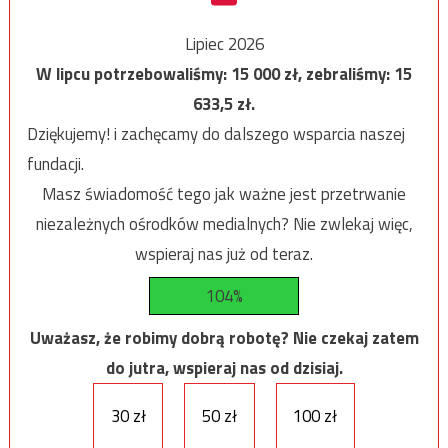
Lipiec 2026
W lipcu potrzebowaliśmy:
15 000
zł, zebraliśmy:
15
633,5
zł.
Dziękujemy! i zachęcamy do dalszego wsparcia naszej
fundacji.
Masz świadomość tego jak ważne jest przetrwanie
niezależnych ośrodków medialnych? Nie zwlekaj więc,
wspieraj nas już od teraz.
104%
Uważasz, że robimy dobrą robotę? Nie czekaj zatem
do jutra, wspieraj nas od dzisiaj.
30 zł
50 zł
100 zł