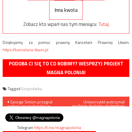
Inna kwota
Zobacz kto wparł nas tym miesiącu:
Tutaj
Dziękujemy za pomoc prawną Kancelarii Prawnej Litwin:
https://kancelaria-litwin.pl
PODOBA CI SIĘ TO CO ROBIMY? WESPRZYJ PROJEKT
MAGNA POLONIA!
Tagged
Gospodarka
Nawigacja
George Simion przegrał
Uniwersytet wstrzymał
wydanie dyplomu studentowi
wybory prezydenckie w
krytykującemu żydowskie
wpisu
Rumunii
ludobójstwo
Telegram
https://t.me/magnapolonia