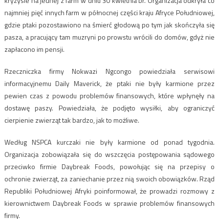
kryzysie na jednej z farm w dniu 30 kwietnia br. Organizacja odkryła co
najmniej pięć innych farm w północnej części kraju Afryce Południowej,
gdzie ptaki pozostawiono na śmierć głodową po tym jak skończyła się
pasza, a pracujący tam muzryni po prowstu wrócili do domów, gdyż nie
zapłacono im pensji.
Rzeczniczka firmy Nokwazi Ngcongo powiedziała serwisowi
informacyjnemu Daily Maverick, że ptaki nie były karmione przez
pewien czas z powodu problemów finansowych, które wpłynęły na
dostawę paszy. Powiedziała, że ​​podjęto wysiłki, aby ograniczyć
cierpienie zwierząt tak bardzo, jak to możliwe.
Według NSPCA kurczaki nie były karmione od ponad tygodnia.
Organizacja zobowiązała się do wszczęcia postępowania sądowego
przeciwko firmie Daybreak Foods, powołując się na przepisy o
ochronie zwierząt, za zaniechanie przez nią swoich obowiązków. Rząd
Republiki Południowej Afryki poinformował, że prowadzi rozmowy z
kierownictwem Daybreak Foods w sprawie problemów finansowych
firmy.