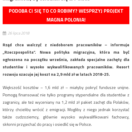
PODOBA CI SIĘ TO CO ROBIMY? WESPRZYJ PROJEKT
MAGNA POLONIA!
26 lipca 2018
Rząd chce walczyć z niedoborem pracowników – informuje
„Rzeczpospolita”. Nowa polityka migracyjna, która ma być
ogłoszona na początku września, zakłada specjalne zachęty dla
studentów i wysoko wykwalifikowanych pracowników. Resort
rozwoju szacuje jej koszt na 2,9 mld zł w latach 2018-25.
Większość kosztów – 1,6 mld zł – miałyby pokryć fundusze unijne.
Pomogą finansować nie tylko programy stypendialne dla studentów z
zagranicy, ale też wyceniany na 1,2 mld zł pakiet zachęt dla Polaków,
którzy chcieliby wrócić z emigracji. Mogliby z niego jednak korzystać
także cudzoziemcy, głównie wysoko wykwalifikowani fachowcy,
skłonni przyjechać do pracy i osiedlić się w Polsce.