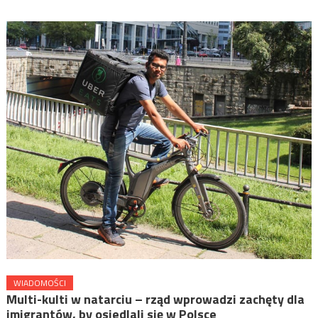
WIADOMOŚCI
Multi-kulti w natarciu – rząd wprowadzi zachęty dla
imigrantów, by osiedlali się w Polsce