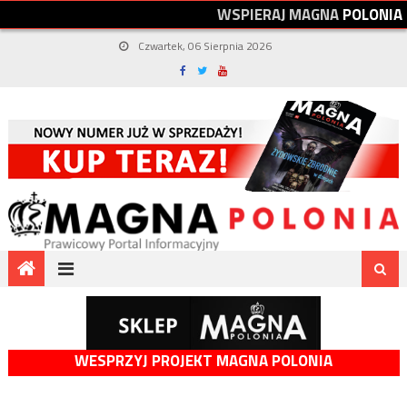
W
S
P
I
E
R
A
J
M
A
G
N
A
P
O
L
O
N
I
A
Czwartek, 06 Sierpnia 2026
WESPRZYJ PROJEKT MAGNA POLONIA