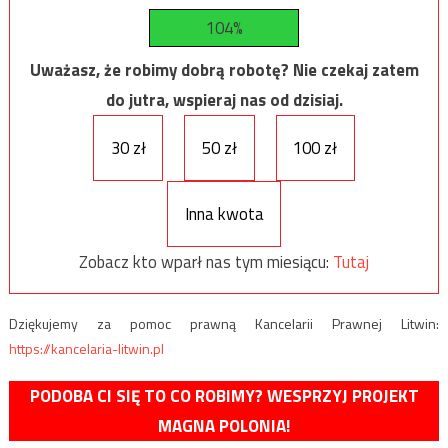
104%
Uważasz, że robimy dobrą robotę? Nie czekaj zatem
do jutra, wspieraj nas od dzisiaj.
30 zł
50 zł
100 zł
Inna kwota
Zobacz kto wparł nas tym miesiącu:
Tutaj
Dziękujemy za pomoc prawną Kancelarii Prawnej Litwin:
https://kancelaria-litwin.pl
PODOBA CI SIĘ TO CO ROBIMY? WESPRZYJ PROJEKT
MAGNA POLONIA!