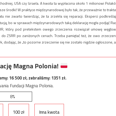
odniej, USA czy Izraela. A kwota ta wypłacona około 1 milionowi Polak
jsze środki! W praktyce międzynarodowej było tak, że przeważnie to trakta
tu nie zwarto twierdząc, że ta zrzekła się reparacji. Eksperci podkreślaj
ytucją, bo w sprawach międzynarodowych taką deklarację mogła podjąć Ra
RR, który pod pretekstem owego zrzeczenia rozwiązał umowę węglow
o do ZSRR po zaniżonych cenach. Trzeba pamiętać też, że owo zrzeczen
, dodając, że „to pozorne zrzeczenie się nie zostało nigdzie ogłoszone, a
ację Magna Polonia!
jemy:
16 500
zł, zebraliśmy:
1351
zł.
ania Fundacji Magna Polonia.
8%
100 zł
Inna kwota