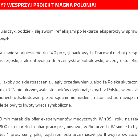
MY? WESPRZYJ PROJEKT MAGNA POLONIA!
larczyk, podzielił się swoimi refleksjami po lekturze ekspertyzy w spraw
owych.
która zawiera odniesienie do 140 pozycji naukowych. Pracował nad nią zesp
astrzębski, a akceptował ja dr Przemysław Sobolewski, wicedyrektor Biu
 jakoby polskie roszczenia uległy przedawnieniu, albo że Polska skuteczn
2 roku RFN nie utrzymywała stosunków dyplomatycznych z Polską, w związ
żadnych odszkodowań przed sądami niemieckimi, natomiast po nawiązan
e że były to kwoty wręcz symboliczne.
0 mln marek dla ofiar eksperymentów medycznych. W 1991 roku na rze
500 mln marek dla ofiar pracy przymusowej w Niemczech. W sumie to by
t 1 proc. sumy, jaką rząd niemiecki przeznaczył po II wojnie światow