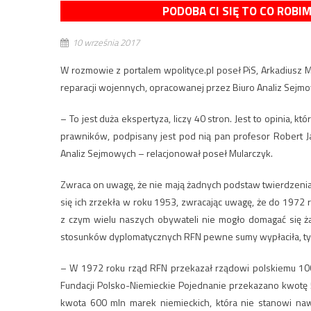
PODOBA CI SIĘ TO CO ROBI
10 września 2017
W rozmowie z portalem wpolityce.pl poseł PiS, Arkadiusz Mu
reparacji wojennych, opracowanej przez Biuro Analiz Sejm
– To jest duża ekspertyza, liczy 40 stron. Jest to opinia, 
prawników, podpisany jest pod nią pan profesor Robert J
Analiz Sejmowych – relacjonował poseł Mularczyk.
Zwraca on uwagę, że nie mają żadnych podstaw twierdzenia,
się ich zrzekła w roku 1953, zwracając uwagę, że do 197
z czym wielu naszych obywateli nie mogło domagać się 
stosunków dyplomatycznych RFN pewne sumy wypłaciła, tyl
– W 1972 roku rząd RFN przekazał rządowi polskiemu 10
Fundacji Polsko-Niemieckie Pojednanie przekazano kwotę 
kwota 600 mln marek niemieckich, która nie stanowi nawe