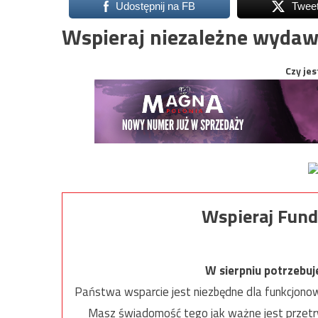
Udostępnij na FB
Twee
Wspieraj niezależne wydaw
Czy jes
Wspieraj Fund
W sierpniu potrzebu
Państwa wsparcie jest niezbędne dla funkcjonow
Masz świadomość tego jak ważne jest przetrw