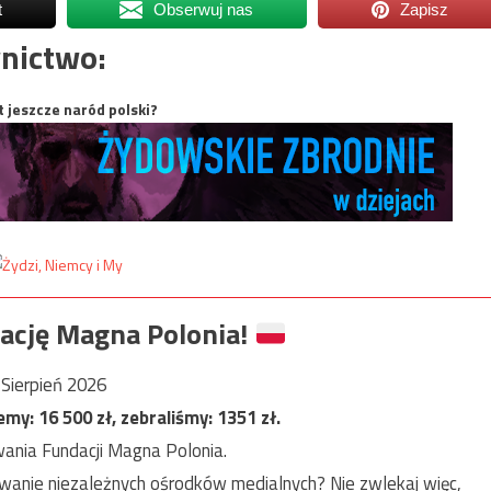
t
Obserwuj nas
Zapisz
nictwo:
t jeszcze naród polski?
ację Magna Polonia!
Sierpień 2026
jemy:
16 500
zł, zebraliśmy:
1351
zł.
ania Fundacji Magna Polonia.
anie niezależnych ośrodków medialnych? Nie zwlekaj więc,