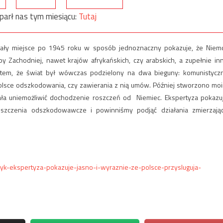
parł nas tym miesiącu:
Tutaj
iały miejsce po 1945 roku w sposób jednoznaczny pokazuje, że Niem
 Zachodniej, nawet krajów afrykańskich, czy arabskich, a zupełnie in
ktem, że świat był wówczas podzielony na dwa bieguny: komunistycz
 Polsce odszkodowania, czy zawierania z nią umów. Później stworzono mo
iała uniemożliwić dochodzenie roszczeń od Niemiec. Ekspertyza pokazu
oszczenia odszkodowawcze i powinniśmy podjąć działania zmierzają
zyk-ekspertyza-pokazuje-jasno-i-wyraznie-ze-polsce-przysluguja-