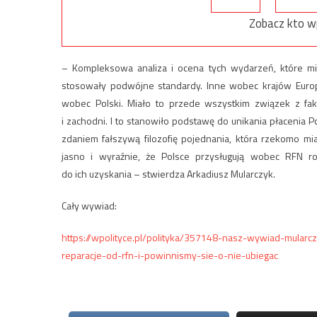
Zobacz kto w
– Kompleksowa analiza i ocena tych wydarzeń, które m
stosowały podwójne standardy. Inne wobec krajów Europy
wobec Polski. Miało to przede wszystkim związek z fa
i zachodni. I to stanowiło podstawę do unikania płacenia
zdaniem fałszywą filozofię pojednania, która rzekomo m
jasno i wyraźnie, że Polsce przysługują wobec RFN r
do ich uzyskania – stwierdza Arkadiusz Mularczyk.
Cały wywiad:
https://wpolityce.pl/polityka/357148-nasz-wywiad-mularc
reparacje-od-rfn-i-powinnismy-sie-o-nie-ubiegac