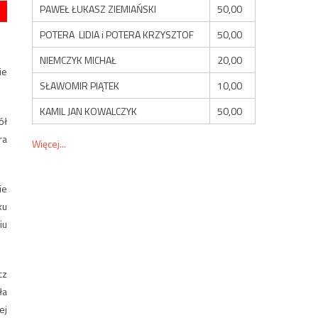
PAWEŁ ŁUKASZ ZIEMIAŃSKI
50,00
POTERA LIDIA i POTERA KRZYSZTOF
50,00
NIEMCZYK MICHAŁ
20,00
ie
SŁAWOMIR PIĄTEK
10,00
KAMIL JAN KOWALCZYK
50,00
ół
ra
Więcej...
ie
ku
iu
cz
ła
ej