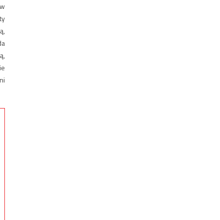
ów
ty
ą,
da
ą,
ie
ni