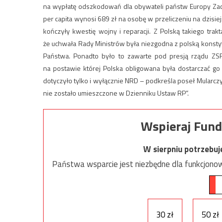
na wypłatę odszkodowań dla obywateli państw Europy Zach
per capita wynosi 689 zł na osobę w przeliczeniu na dzisie
kończyły kwestię wojny i reparacji. Z Polską takiego trakta
że uchwała Rady Ministrów była niezgodna z polską konst
Państwa. Ponadto było to zawarte pod presją rządu ZS
na postawie której Polska obligowana była dostarczać g
dotyczyło tylko i wyłącznie NRD – podkreśla poseł Mularczyk
nie zostało umieszczone w Dzienniku Ustaw RP”.
Wspieraj Fund
W sierpniu potrzebu
Państwa wsparcie jest niezbędne dla funkcjonow
30 zł
50 zł