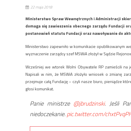
22 maja 2018
Ministerstwo Spraw Wewnętrznych i Administracji skie
domaga się zawieszenia obecnego zarządu Fundacji o
postanowień statutu Fundacji oraz nawoływanie do aktó
Ministerstwo zapewniło w komunikacie opublikowanym we 
wyznaczenie zarządcy szef MSWiA złożył w Sądzie Rejonow
Wcześniej we wtorek Wolni Obywatele RP zamieścili na je
Napisali w nim, że MSWiA złożyło wniosek o zmianę za
przejmuje całą Fundację – czyli nasze biuro, pieniądze któ
głosi komunikat.
Panie ministrze
@jbrudzinski
. Jeśli P
niedoczekanie.
pic.twitter.com/chxtPvqP