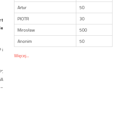
Artur
50
PIOTR
30
rt
ie
Mirosław
500
Anonim
50
 i
Więcej...
”.
iA
 –