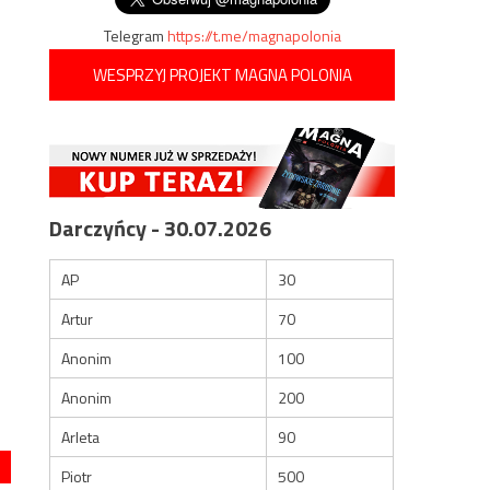
Telegram
https://t.me/magnapolonia
WESPRZYJ PROJEKT MAGNA POLONIA
Darczyńcy - 30.07.2026
AP
30
Artur
70
Anonim
100
Anonim
200
Arleta
90
Piotr
500