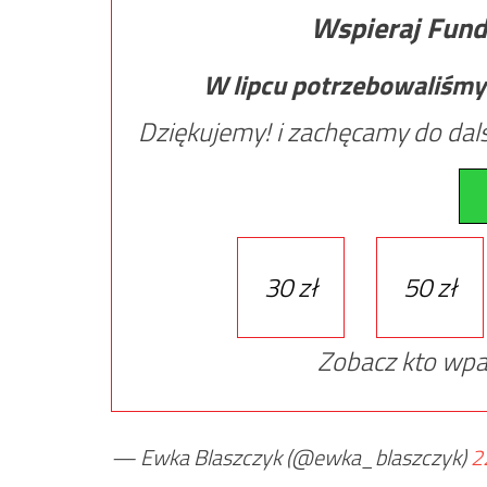
Wspieraj Fund
W lipcu potrzebowaliśmy
Dziękujemy! i zachęcamy do dals
30 zł
50 zł
Zobacz kto wpa
— Ewka Blaszczyk (@ewka_blaszczyk)
2