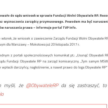
rowało do sądu wniosek w sprawie Fundacji Wolni Obywatele RP. Reso
raz wyznaczenia zarządcy przymusowego. Powodem ma być naruszen
w naruszania prawa – informuje portal TVP Info.
wtorek, że wniosek o zawieszenie Zarządu Fundacji Wolni Obywatele RP
ym dla Warszawy – Mokotowa już 20 listopada 2017 r.
dnym z portali społecznościowych komunikat pt.: „Usunąć Obywateli RP
rządu Fundacji Obywatele RP na zarząd komisaryczny. „Tym samym MSW
re wpłacili darczyńcy, nagłośnienie, a nawet prawo do loga Obywatele RP”
an myśli, że
@ObywateleRP
da się zastraszyć, to
Ho