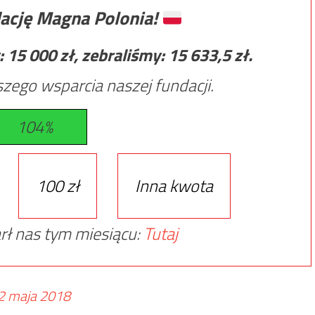
ację Magna Polonia!
:
15 000
zł, zebraliśmy:
15 633,5
zł.
zego wsparcia naszej fundacji.
104%
100 zł
Inna kwota
rł nas tym miesiącu:
Tutaj
2 maja 2018