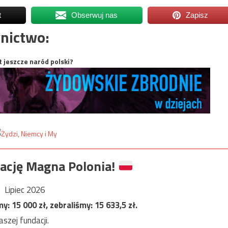
t
Obserwuj nas
Zapisz
nictwo:
t jeszcze naród polski?
ację Magna Polonia!
Lipiec 2026
my:
15 000
zł, zebraliśmy:
15 633,5
zł.
szej fundacji.