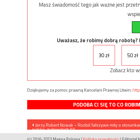
Masz świadomość tego jak ważne jest przetrw
wspie
Uważasz, że robimy dobrą robotę? Ni
30 zł
50 zł
Zobacz kto w
Dziękujemy za pomoc prawną Kancelarii Prawnej Litwin:
http
PODOBA CI SIĘ TO CO ROBI
Nawigacja
Jerzy Robert Nowak – Rozbić fałszywe mity o stosunka
polsko-żydowskich (V)
wpisu
(c) 2016-2023 Magna Polonia
|
Polityka prywatności
|
Editorial 