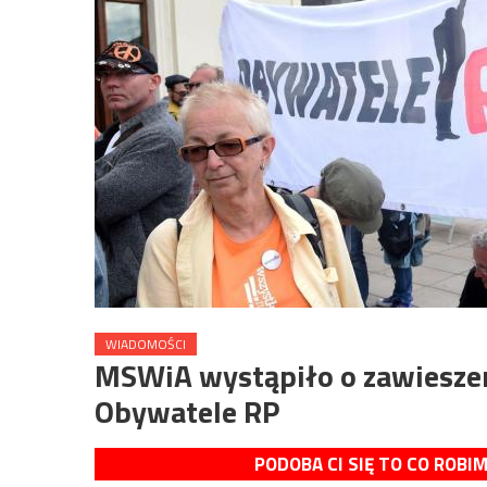
WIADOMOŚCI
MSWiA wystąpiło o zawieszen
Obywatele RP
PODOBA CI SIĘ TO CO ROBI