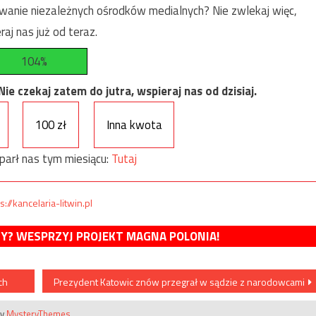
anie niezależnych ośrodków medialnych? Nie zwlekaj więc,
raj nas już od teraz.
104%
e czekaj zatem do jutra, wspieraj nas od dzisiaj.
100 zł
Inna kwota
parł nas tym miesiącu:
Tutaj
s://kancelaria-litwin.pl
MY? WESPRZYJ PROJEKT MAGNA POLONIA!
ch
Prezydent Katowic znów przegrał w sądzie z narodowcami
by
MysteryThemes
.