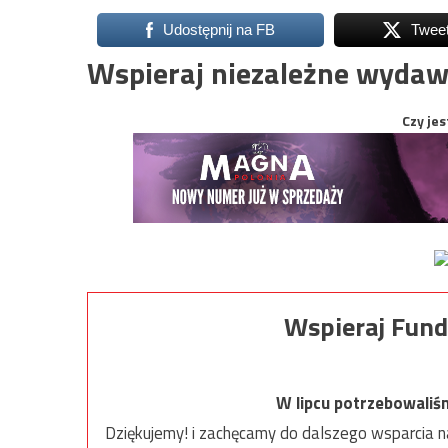
Udostępnij na FB
Twee
Wspieraj niezależne wydaw
Czy jes
Wspieraj Fund
W lipcu potrzebowaliś
Dziękujemy! i zachęcamy do dalszego wsparcia na