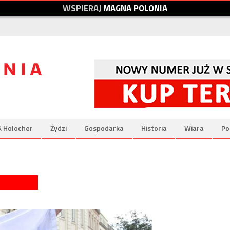
W
S
P
I
E
R
A
J
M
A
G
N
A
P
O
L
O
N
I
A
& Holocher
Żydzi
Gospodarka
Historia
Wiara
Po