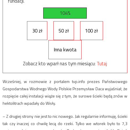
fundacji.
104%
30 zł
50 zł
100 zł
Inna kwota
Zobacz kto wparł nas tym miesiącu:
Tutaj
Wcześniej, w rozmowie z portalem tvp.info prezes Państwowego
Gospodarstwa Wodnego Wody Polskie Przemysław Daca wyjaśniał, że
rozpięcie całej instalacji wiąże się z tym, że surowe ścieki będą znów w
hektolitrach wpadały do Wisły.
– Z drugiej strony nie jest to nic nowego. Jak regularnie informuję, ścieki
tak czy inaczej co chwilę lecą do rzeki. Tylko we wtorek było to 7,3