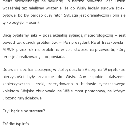
metra sześciennego na sekundę. To bardzo poważna ilość. Dzień
wcześniej też mieliśmy wrażenie, że do Wisły leciały surowe ścieki
bytowe, bo był bardzo duży fetor. Sytuacja jest dramatyczna i ona się
tylko pogłębi – ocenił.
Dacę pytaliśmy, jaki – poza aktualną sytuacją meteorologiczną – jest
powód tak dużych problemów. – Pan prezydent Rafał Trzaskowski i
MPWiK przez rok nie zrobili nic w celu stworzenia przewiertu, który
teraz jest realizowany – odpowiada.
Do awarii sieci kanalizacyjnej w stolicy doszło 29 sierpnia. W jej efekcie
nieczystości były zrzucane do Wisły. Aby zapobiec dalszemu
zanieczyszczaniu rzeki, zdecydowano o budowie tymczasowego
kolektora. Wojsko zbudowało na Wiśle most pontonowy, na którym
ułożono rury ściekowe.
Czyli będzie po staremu?
Źródło: tvp.info