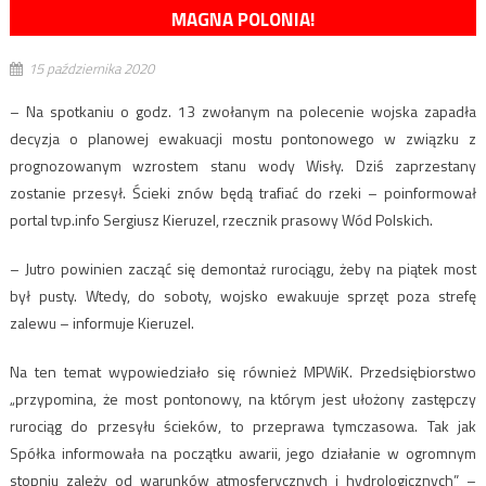
MAGNA POLONIA!
15 października 2020
– Na spotkaniu o godz. 13 zwołanym na polecenie wojska zapadła
decyzja o planowej ewakuacji mostu pontonowego w związku z
prognozowanym wzrostem stanu wody Wisły. Dziś zaprzestany
zostanie przesył. Ścieki znów będą trafiać do rzeki – poinformował
portal tvp.info Sergiusz Kieruzel, rzecznik prasowy Wód Polskich.
– Jutro powinien zacząć się demontaż rurociągu, żeby na piątek most
był pusty. Wtedy, do soboty, wojsko ewakuuje sprzęt poza strefę
zalewu – informuje Kieruzel.
Na ten temat wypowiedziało się również MPWiK. Przedsiębiorstwo
„przypomina, że most pontonowy, na którym jest ułożony zastępczy
rurociąg do przesyłu ścieków, to przeprawa tymczasowa. Tak jak
Spółka informowała na początku awarii, jego działanie w ogromnym
stopniu zależy od warunków atmosferycznych i hydrologicznych” –