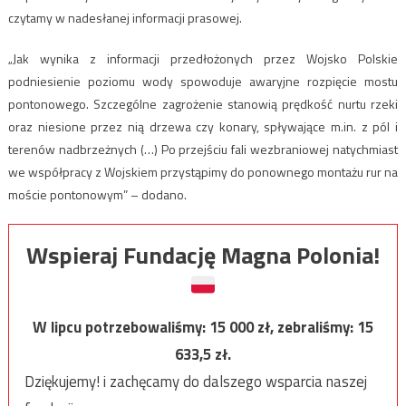
czytamy w nadesłanej informacji prasowej.
„Jak wynika z informacji przedłożonych przez Wojsko Polskie
podniesienie poziomu wody spowoduje awaryjne rozpięcie mostu
pontonowego. Szczególne zagrożenie stanowią prędkość nurtu rzeki
oraz niesione przez nią drzewa czy konary, spływające m.in. z pól i
terenów nadbrzeżnych (…) Po przejściu fali wezbraniowej natychmiast
we współpracy z Wojskiem przystąpimy do ponownego montażu rur na
moście pontonowym” – dodano.
Wspieraj Fundację Magna Polonia!
W lipcu potrzebowaliśmy:
15 000
zł, zebraliśmy:
15
633,5
zł.
Dziękujemy! i zachęcamy do dalszego wsparcia naszej