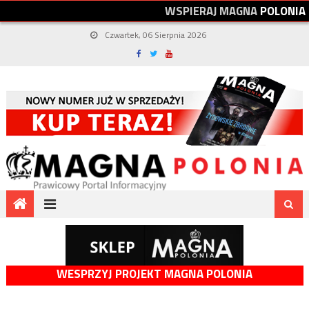
W
S
P
I
E
R
A
J
M
A
G
N
A
P
O
L
O
N
I
A
Czwartek, 06 Sierpnia 2026
WESPRZYJ PROJEKT MAGNA POLONIA