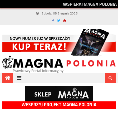
W
S
P
I
E
R
A
J
M
A
G
N
A
P
O
L
O
N
I
A
Sobota, 08 Sierpnia 2026
WESPRZYJ PROJEKT MAGNA POLONIA