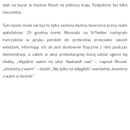
atak na bazar w mieście Raszt na północy kraju. Podpalono też kilka
meczetów.
Tym razem może nie być to tylko zasłona dymna, tworzona przez reżim
ajatollahów. 29 grudnia konto Mossadu na X/Twitter zachęcało
Irańczyków w języku perskim do protestów przeciwko swoim
władzom, informując ich, że jest dosłownie fizycznie z nimi podczas
demonstracji, a zatem w akcji protestacyjnej biorą udział agenci tej
służby. „
Wyjdźcie razem na ulice. Nadszedł czas”
– napisał Mosad.
„
Jesteśmy z wami” –
dodał.
„Nie tylko na odległość i werbalnie. Jesteśmy
z wami w terenie”.