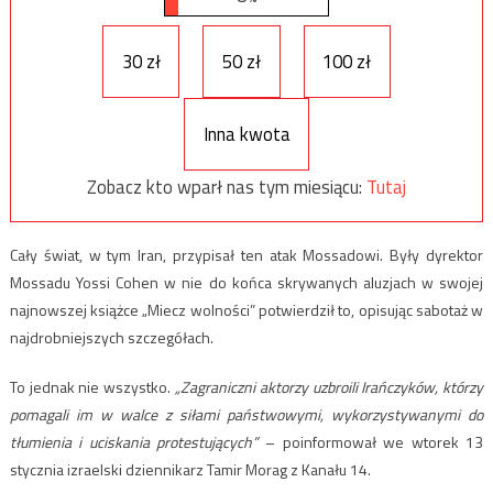
30 zł
50 zł
100 zł
Inna kwota
Zobacz kto wparł nas tym miesiącu:
Tutaj
Cały świat, w tym Iran, przypisał ten atak Mossadowi. Były dyrektor
Mossadu Yossi Cohen w nie do końca skrywanych aluzjach w swojej
najnowszej książce „Miecz wolności” potwierdził to, opisując sabotaż w
najdrobniejszych szczegółach.
To jednak nie wszystko.
„Zagraniczni aktorzy uzbroili Irańczyków, którzy
pomagali im w walce z siłami państwowymi, wykorzystywanymi do
tłumienia i uciskania protestujących”
– poinformował we wtorek 13
stycznia izraelski dziennikarz Tamir Morag z Kanału 14.