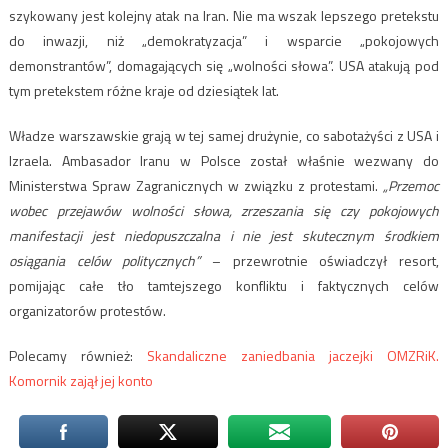
szykowany jest kolejny atak na Iran. Nie ma wszak lepszego pretekstu
do inwazji, niż „demokratyzacja” i wsparcie „pokojowych
demonstrantów”, domagających się „wolności słowa”. USA atakują pod
tym pretekstem różne kraje od dziesiątek lat.
Władze warszawskie grają w tej samej drużynie, co sabotażyści z USA i
Izraela. Ambasador Iranu w Polsce został właśnie wezwany do
Ministerstwa Spraw Zagranicznych w związku z protestami.
„Przemoc
wobec przejawów wolności słowa, zrzeszania się czy pokojowych
manifestacji jest niedopuszczalna i nie jest skutecznym środkiem
osiągania celów politycznych”
– przewrotnie oświadczył resort,
pomijając całe tło tamtejszego konfliktu i faktycznych celów
organizatorów protestów.
Polecamy również:
Skandaliczne zaniedbania jaczejki OMZRiK.
Komornik zajął jej konto