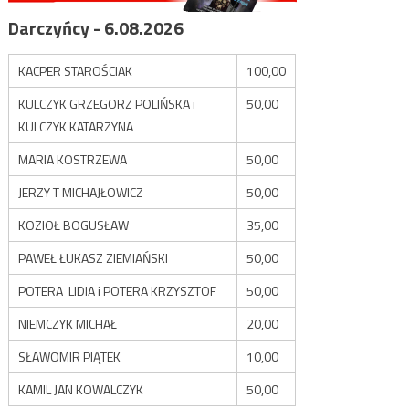
Darczyńcy - 6.08.2026
KACPER STAROŚCIAK
100,00
KULCZYK GRZEGORZ POLIŃSKA i
50,00
KULCZYK KATARZYNA
MARIA KOSTRZEWA
50,00
JERZY T MICHAJŁOWICZ
50,00
KOZIOŁ BOGUSŁAW
35,00
PAWEŁ ŁUKASZ ZIEMIAŃSKI
50,00
POTERA LIDIA i POTERA KRZYSZTOF
50,00
NIEMCZYK MICHAŁ
20,00
SŁAWOMIR PIĄTEK
10,00
KAMIL JAN KOWALCZYK
50,00