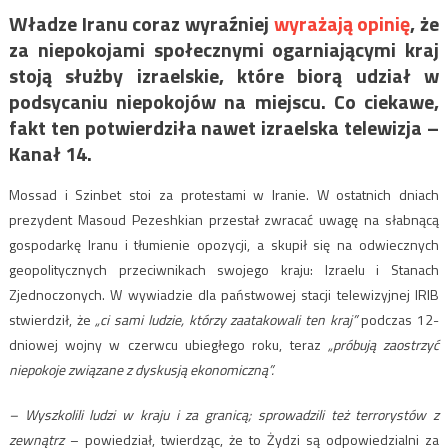
Władze Iranu coraz wyraźniej
wyrażają opinię
, że
za niepokojami społecznymi ogarniającymi kraj
stoją służby izraelskie, które biorą udział w
podsycaniu niepokojów na miejscu. Co ciekawe,
fakt ten potwierdziła nawet izraelska telewizja –
Kanał 14.
Mossad i Szinbet stoi za protestami w Iranie. W ostatnich dniach
prezydent Masoud Pezeshkian przestał zwracać uwagę na słabnącą
gospodarkę Iranu i tłumienie opozycji, a skupił się na odwiecznych
geopolitycznych przeciwnikach swojego kraju: Izraelu i Stanach
Zjednoczonych.
W wywiadzie
dla państwowej stacji telewizyjnej IRIB
stwierdził, że
„ci sami ludzie, którzy zaatakowali ten kraj”
podczas 12-
dniowej wojny w czerwcu ubiegłego roku, teraz
„próbują zaostrzyć
niepokoje związane z dyskusją ekonomiczną”.
– Wyszkolili ludzi w kraju i za granicą; sprowadzili też terrorystów z
zewnątrz
– powiedział, twierdząc, że to Żydzi są odpowiedzialni za