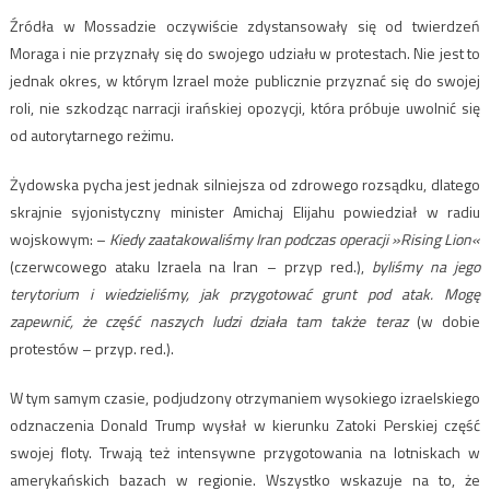
Źródła w Mossadzie oczywiście zdystansowały się od twierdzeń
Moraga i nie przyznały się do swojego udziału w protestach. Nie jest to
jednak okres, w którym Izrael może publicznie przyznać się do swojej
roli, nie szkodząc narracji irańskiej opozycji, która próbuje uwolnić się
od autorytarnego reżimu.
Żydowska pycha jest jednak silniejsza od zdrowego rozsądku, dlatego
skrajnie syjonistyczny minister Amichaj Elijahu powiedział w radiu
wojskowym: –
Kiedy zaatakowaliśmy Iran podczas operacji »Rising Lion«
(czerwcowego
ataku
Izraela na Iran – przyp red.),
byliśmy na jego
terytorium i wiedzieliśmy, jak przygotować grunt pod atak. Mogę
zapewnić, że część naszych ludzi działa tam także teraz
(w dobie
protestów – przyp. red.).
W tym samym czasie, podjudzony otrzymaniem wysokiego izraelskiego
odznaczenia Donald Trump wysłał w kierunku Zatoki Perskiej część
swojej floty. Trwają też intensywne przygotowania na lotniskach w
amerykańskich bazach w regionie. Wszystko wskazuje na to, że