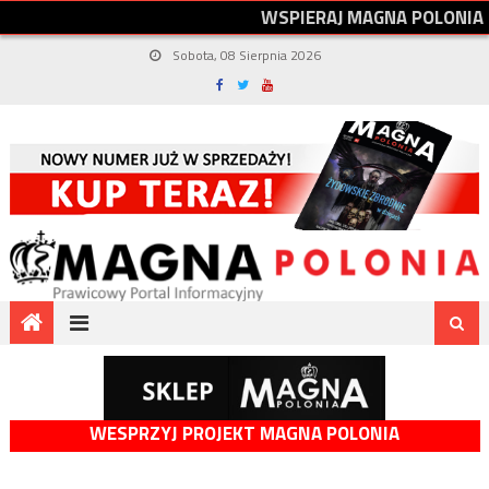
W
S
P
I
E
R
A
J
M
A
G
N
A
P
O
L
O
N
I
A
Sobota, 08 Sierpnia 2026
WESPRZYJ PROJEKT MAGNA POLONIA