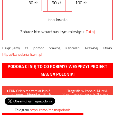
30 zł
50 zł
100 zł
Inna kwota
Zobacz kto wparł nas tym miesiącu:
Tutaj
Dziękujemy za pomoc prawną Kancelarii Prawnej Litwin:
https://kancelaria-litwin.pl
PODOBA CI SIĘ TO CO ROBIMY? WESPRZYJ PROJEKT
MAGNA POLONIA!
Nawigacja
PKN Orlen ma zamiar kupić
Tragedia w kopalni Murcki-
Staszic w Katowicach. Nie żyje
pogrążony w kłopotach Ruch
2 górników
wpisu
Telegram
https://t.me/magnapolonia