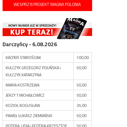
WESPRZYJ PROJEKT MAGNA POLONIA
Darczyńcy - 6.08.2026
KACPER STAROŚCIAK
100,00
KULCZYK GRZEGORZ POLIŃSKA i
50,00
KULCZYK KATARZYNA
MARIA KOSTRZEWA
50,00
JERZY T MICHAJŁOWICZ
50,00
KOZIOŁ BOGUSŁAW
35,00
PAWEŁ ŁUKASZ ZIEMIAŃSKI
50,00
POTERA LIDIA i POTERA KRZYSZTOF
50,00