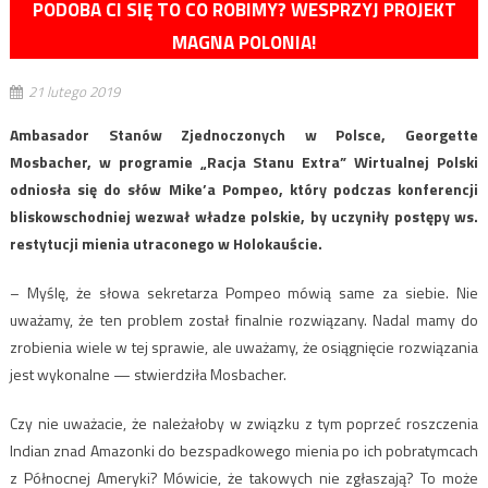
PODOBA CI SIĘ TO CO ROBIMY? WESPRZYJ PROJEKT
MAGNA POLONIA!
21 lutego 2019
Ambasador Stanów Zjednoczonych w Polsce, Georgette
Mosbacher, w programie „Racja Stanu Extra” Wirtualnej Polski
odniosła się do słów Mike’a Pompeo, który podczas konferencji
bliskowschodniej wezwał władze polskie, by uczyniły postępy ws.
restytucji mienia utraconego w Holokauście.
– Myślę, że słowa sekretarza Pompeo mówią same za siebie. Nie
uważamy, że ten problem został finalnie rozwiązany. Nadal mamy do
zrobienia wiele w tej sprawie, ale uważamy, że osiągnięcie rozwiązania
jest wykonalne — stwierdziła Mosbacher.
Czy nie uważacie, że należałoby w związku z tym poprzeć roszczenia
Indian znad Amazonki do bezspadkowego mienia po ich pobratymcach
z Północnej Ameryki? Mówicie, że takowych nie zgłaszają? To może