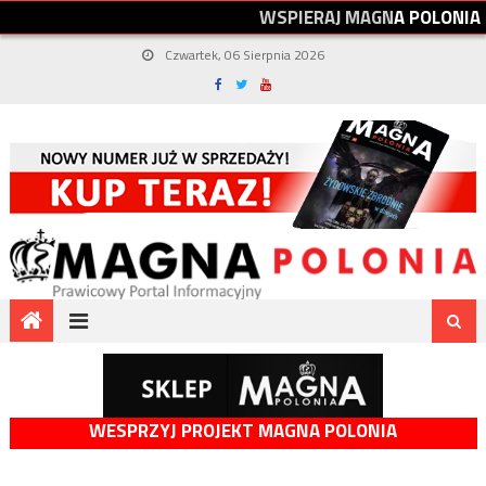
W
S
P
I
E
R
A
J
M
A
G
N
A
P
O
L
O
N
I
A
Czwartek, 06 Sierpnia 2026
WESPRZYJ PROJEKT MAGNA POLONIA