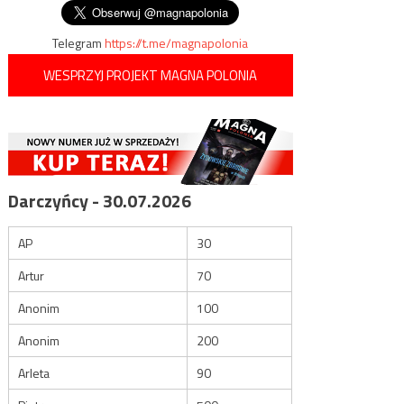
Telegram
https://t.me/magnapolonia
WESPRZYJ PROJEKT MAGNA POLONIA
Darczyńcy - 30.07.2026
AP
30
Artur
70
Anonim
100
Anonim
200
Arleta
90