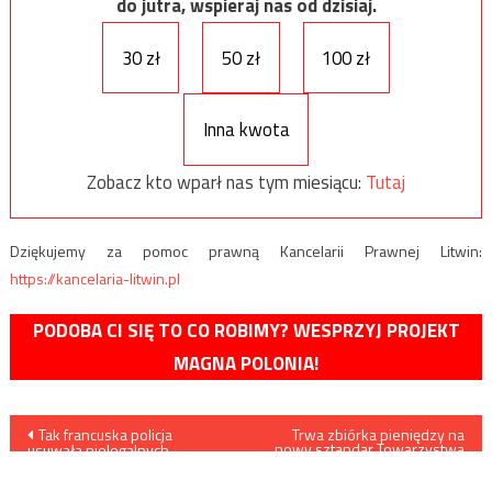
do jutra, wspieraj nas od dzisiaj.
30 zł
50 zł
100 zł
Inna kwota
Zobacz kto wparł nas tym miesiącu:
Tutaj
Dziękujemy za pomoc prawną Kancelarii Prawnej Litwin:
https://kancelaria-litwin.pl
PODOBA CI SIĘ TO CO ROBIMY? WESPRZYJ PROJEKT
MAGNA POLONIA!
Nawigacja
Tak francuska policja
Trwa zbiórka pieniędzy na
nowy sztandar Towarzystwa
usuwała nielegalnych
Gimnastycznego „Sokół”
wpisu
imigrantów i lewaków z
bazyliki w Saint-Denis