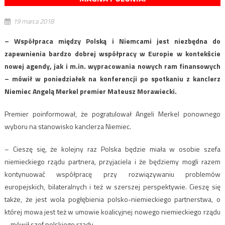
19 marca 2018
– Współpraca między Polską i Niemcami jest niezbędna do
zapewnienia bardzo dobrej współpracy w Europie w kontekście
nowej agendy, jak i m.in. wypracowania nowych ram finansowych
– mówił w poniedziałek na konferencji po spotkaniu z kanclerz
Niemiec Angelą Merkel premier Mateusz Morawiecki.
Premier poinformował, że pogratulował Angeli Merkel ponownego
wyboru na stanowisko kanclerza Niemiec.
– Cieszę się, że kolejny raz Polska będzie miała w osobie szefa
niemieckiego rządu partnera, przyjaciela i że będziemy mogli razem
kontynuować współpracę przy rozwiązywaniu problemów
europejskich, bilateralnych i też w szerszej perspektywie. Cieszę się
także, że jest wola pogłębienia polsko-niemieckiego partnerstwa, o
której mowa jest też w umowie koalicyjnej nowego niemieckiego rządu
– mówił szef polskiego rządu.