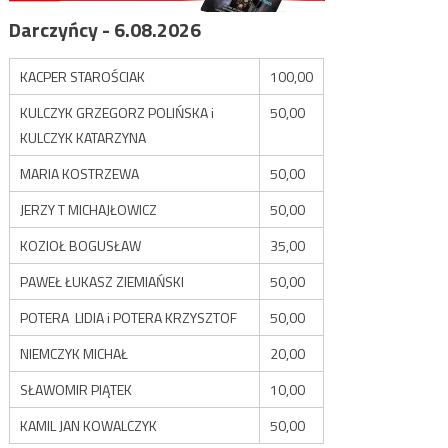
Darczyńcy - 6.08.2026
KACPER STAROŚCIAK
100,00
KULCZYK GRZEGORZ POLIŃSKA i
50,00
KULCZYK KATARZYNA
MARIA KOSTRZEWA
50,00
JERZY T MICHAJŁOWICZ
50,00
KOZIOŁ BOGUSŁAW
35,00
PAWEŁ ŁUKASZ ZIEMIAŃSKI
50,00
POTERA LIDIA i POTERA KRZYSZTOF
50,00
NIEMCZYK MICHAŁ
20,00
SŁAWOMIR PIĄTEK
10,00
KAMIL JAN KOWALCZYK
50,00