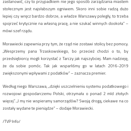
zastanowić, czy to przypadkiem nie jego sposób zarządzania miastem
stołecznym jest najsłabszym ogniwem. Skoro inni sobie radzą dużo
lepiej czy wręcz bardzo dobrze, a władze Warszawy poległy, to trzeba
spojrzeć krytycznie na własną pracę, a nie szukać winnych dookoła” –
mówi szef rządu.
Morawiecki zapewnia przy tym, że rząd nie zostawi stolicy bez pomocy.
„Wesprzemy pana Trzaskowskiego, bo przecież chodzi o to, by
przedsiębiorcy mogli korzystać z Tarczy jak najszybciej. Mam nadzieję,
że da sobie pomóc. Tak jak wsparliśmy go w latach 2016-2019
zwiększonymi wpływami z podatków” – zaznacza premier.
Według niego Warszawa, „dzięki uszczelnieniu systemu podatkowego i
rozwojowi gospodarczemu Polski, otrzymała o ponad 2 mld złotych
więcej”. „I my nie wspieramy samorządów? Swoją drogą, ciekawe na co
zostały wydane te pieniądze” – dodaje Morawiecki.
/TVP Info/