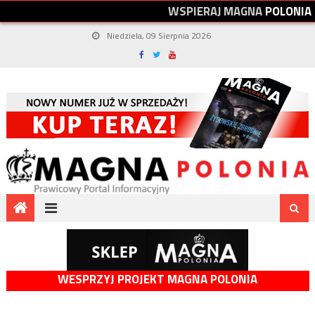
W
S
P
I
E
R
A
J
M
A
G
N
A
P
O
L
O
N
I
A
Niedziela, 09 Sierpnia 2026
WESPRZYJ PROJEKT MAGNA POLONIA