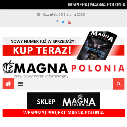
W
S
P
I
E
R
A
J
M
A
G
N
A
P
O
L
O
N
I
A
Czwartek, 06 Sierpnia 2026
WESPRZYJ PROJEKT MAGNA POLONIA