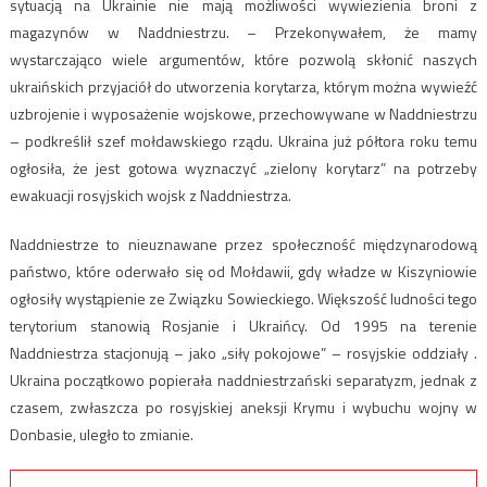
sytuacją na Ukrainie nie mają możliwości wywiezienia broni z
magazynów w Naddniestrzu. – Przekonywałem, że mamy
wystarczająco wiele argumentów, które pozwolą skłonić naszych
ukraińskich przyjaciół do utworzenia korytarza, którym można wywieźć
uzbrojenie i wyposażenie wojskowe, przechowywane w Naddniestrzu
– podkreślił szef mołdawskiego rządu. Ukraina już półtora roku temu
ogłosiła, że jest gotowa wyznaczyć „zielony korytarz” na potrzeby
ewakuacji rosyjskich wojsk z Naddniestrza.
Naddniestrze to nieuznawane przez społeczność międzynarodową
państwo, które oderwało się od Mołdawii, gdy władze w Kiszyniowie
ogłosiły wystąpienie ze Związku Sowieckiego. Większość ludności tego
terytorium stanowią Rosjanie i Ukraińcy. Od 1995 na terenie
Naddniestrza stacjonują – jako „siły pokojowe” – rosyjskie oddziały .
Ukraina początkowo popierała naddniestrzański separatyzm, jednak z
czasem, zwłaszcza po rosyjskiej aneksji Krymu i wybuchu wojny w
Donbasie, uległo to zmianie.