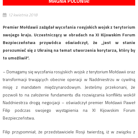
MAGNA POLONIA!
12 kwietnia 2018
Premier Mołdawii zażądał wycofania rosyjskich wojsk z terytorium
swojego kraju. Uczestniczący w obradach na XI Kijowskim Forum
Bezpieczeństwa przywódca oświadczył, że „jest w stanie
porozumieć się z Ukrainą na temat utworzenia korytarza, który by
to umożliwił”.
– Domagamy się wycofania rosyjskich wojsk z terytorium Mołdawii oraz
transformacji trwających obecnie operacji w Naddniestrzu w cywilną
misję z mandatem międzynarodowym. Jesteśmy przekonani, że
pozwoli to na założenie fundamentu dla rozwiązania konfliktu wokół
Naddniestrza drogą negocjacji – oświadczył premier Mołdawii Paweł
Filip podczas swojego wystąpienia na XI Kijowskim Forum
Bezpieczeństwa.
Filip przypomniał, że przedstawiciele Rosji twierdzą, iż w związku z