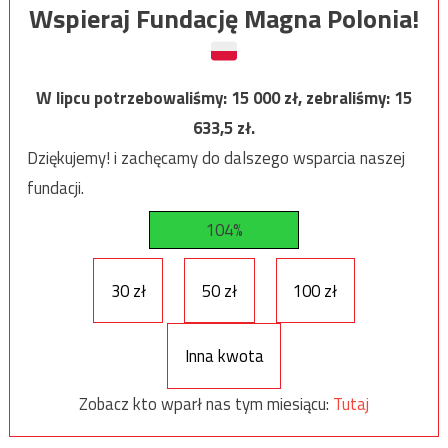
Wspieraj Fundację Magna Polonia!
W lipcu potrzebowaliśmy:
15 000
zł, zebraliśmy:
15
633,5
zł.
Dziękujemy! i zachęcamy do dalszego wsparcia naszej
fundacji.
104%
30 zł
50 zł
100 zł
Inna kwota
Zobacz kto wparł nas tym miesiącu:
Tutaj