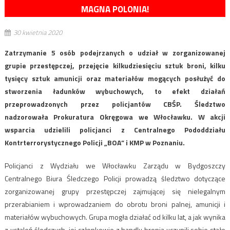
MAGNA POLONIA!
30 kwietnia 2020
Zatrzymanie 5 osób podejrzanych o udział w zorganizowanej
grupie przestępczej, przejęcie kilkudziesięciu sztuk broni, kilku
tysięcy sztuk amunicji oraz materiałów mogących posłużyć do
stworzenia ładunków wybuchowych, to efekt działań
przeprowadzonych przez policjantów CBŚP. Śledztwo
nadzorowała Prokuratura Okręgowa we Włocławku. W akcji
wsparcia udzielili policjanci z Centralnego Pododdziału
Kontrterrorystycznego Policji „BOA” i KMP w Poznaniu.
Policjanci z Wydziału we Włocławku Zarządu w Bydgoszczy
Centralnego Biura Śledczego Policji prowadzą śledztwo dotyczące
zorganizowanej grupy przestępczej zajmującej się nielegalnym
przerabianiem i wprowadzaniem do obrotu broni palnej, amunicji i
materiałów wybuchowych. Grupa mogła działać od kilku lat, a jak wynika
z ustaleń śledczych, jej członkowie z handlu bronią uczynili sobie stałe