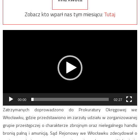
Zobacz kto wparł nas tym miesiącu:
Tutaj
Odtwarzacz
video
00:00
02:27
Zatrzymanych doprowadzono do Prokuratury Okręgowej we
Włocławku, gdzie przedstawiono im zarzuty udziału w zorganizowanej
grupie przestępczej o charakterze zbrojnym oraz nielegalnego handlu
bronią palną i amunicją. Sąd Rejonowy we Włocławku zdecydował o