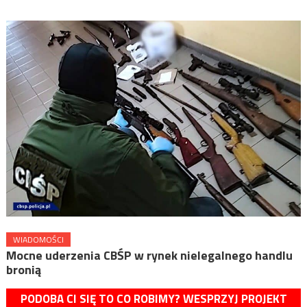
WIADOMOŚCI
Mocne uderzenia CBŚP w rynek nielegalnego handlu
bronią
PODOBA CI SIĘ TO CO ROBIMY? WESPRZYJ PROJEKT