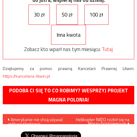
do jutra, wspieraj nas od dzisiaj.
30 zł
50 zł
100 zł
Inna kwota
Zobacz kto wparł nas tym miesiącu:
Tutaj
Dziękujemy za pomoc prawną Kancelarii Prawnej Litwin:
https://kancelaria-litwin.pl
PODOBA CI SIĘ TO CO ROBIMY? WESPRZYJ PROJEKT
MAGNA POLONIA!
Nawigacja
Amerykanie nie chcą używać
Helikopter NATO rozbił się na
Morzu Śródziemnym
aplikacji śledzącej
wpisu
koronawirusa