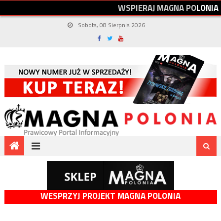
W
S
P
I
E
R
A
J
M
A
G
N
A
P
O
L
O
N
I
A
Sobota, 08 Sierpnia 2026
WESPRZYJ PROJEKT MAGNA POLONIA