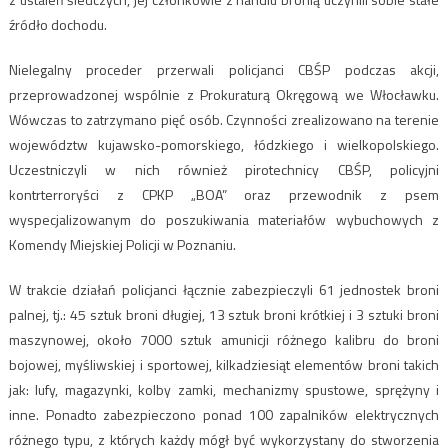
źródło dochodu.
Nielegalny proceder przerwali policjanci CBŚP podczas akcji,
przeprowadzonej wspólnie z Prokuraturą Okręgową we Włocławku.
Wówczas to zatrzymano pięć osób. Czynności zrealizowano na terenie
województw kujawsko-pomorskiego, łódzkiego i wielkopolskiego.
Uczestniczyli w nich również pirotechnicy CBŚP, policyjni
kontrterroryści z CPKP „BOA” oraz przewodnik z psem
wyspecjalizowanym do poszukiwania materiałów wybuchowych z
Komendy Miejskiej Policji w Poznaniu.
W trakcie działań policjanci łącznie zabezpieczyli 61 jednostek broni
palnej, tj.: 45 sztuk broni długiej, 13 sztuk broni krótkiej i 3 sztuki broni
maszynowej, około 7000 sztuk amunicji różnego kalibru do broni
bojowej, myśliwskiej i sportowej, kilkadziesiąt elementów broni takich
jak: lufy, magazynki, kolby zamki, mechanizmy spustowe, sprężyny i
inne. Ponadto zabezpieczono ponad 100 zapalników elektrycznych
różnego typu, z których każdy mógł być wykorzystany do stworzenia