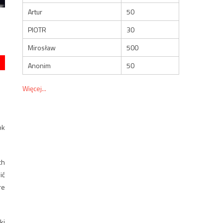
Artur
50
PIOTR
30
Mirosław
500
Anonim
50
Więcej...
ok
ch
ić
re
ki