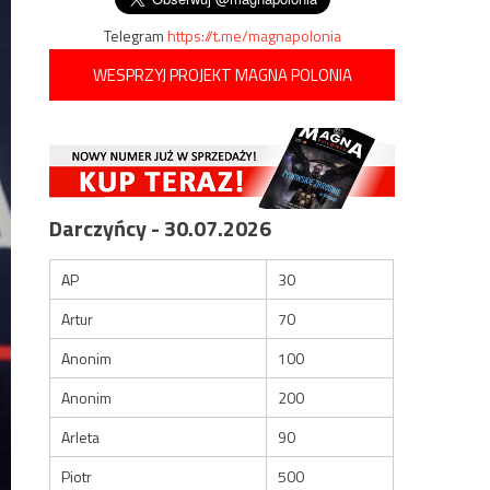
Telegram
https://t.me/magnapolonia
WESPRZYJ PROJEKT MAGNA POLONIA
Darczyńcy - 30.07.2026
AP
30
Artur
70
Anonim
100
Anonim
200
Arleta
90
Piotr
500