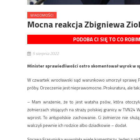
WIADOMOŚCI
Mocna reakcja Zbigniewa Zio
PODOBA CI SIĘ TO CO ROBI
5 sierpnia 2022
Minister sprawiedliwości ostro skomentował wyrok w s
W czwartek wrocławski sąd warunkowo umorzył sprawę Fra
próby. Orzeczenie jest nieprawomocne. Prokuratura, ale tak
– Mam wrażenie, że to jest wataha psów, która otoczyła
żołnierzach stojących na straży polskiej granicy w TVN24 
wprost. To antypolskie zachowanie. Ci żołnierze nie służ
walczyli pewnie ich rodzice albo dziadkowie – dodał.
Sprawa Frasyniuka wywołała wiele komentarzy. Jeden z nich 