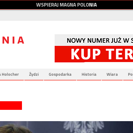
W
S
P
I
E
R
A
J
M
A
G
N
A
P
O
L
O
N
I
A
& Holocher
Żydzi
Gospodarka
Historia
Wiara
Po