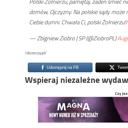
Polski Żołnierzu, pamiętaj, żaden śmieć nie
domów, Ojczyzny. Na polskie sądy może n
Ciebie dumni. Chwała Ci, polski Żołnierzu!
— Zbigniew Ziobro | SP (@ZiobroPL)
Augu
/dozeczy.pl/
Udostępnij na FB
Twee
Wspieraj niezależne wydaw
Czy jes