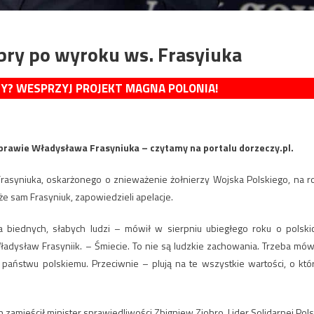
bry po wyroku ws. Frasyiuka
MY? WESPRZYJ PROJEKT MAGNA POLONIA!
prawie Władysława Frasyniuka – czytamy na portalu dorzeczy.pl.
syniuka, oskarżonego o znieważenie żołnierzy Wojska Polskiego, na r
że sam Frasyniuk, zapowiedzieli apelacje.
 biednych, słabych ludzi – mówił w sierpniu ubiegłego roku o polski
Władysław Frasyniik. – Śmiecie. To nie są ludzkie zachowania. Trzeba mów
ą państwu polskiemu. Przeciwnie – plują na te wszystkie wartości, o któ
zamieścił minister sprawiedliwości Zbigniew Ziobro. Lider Solidarnej Pols