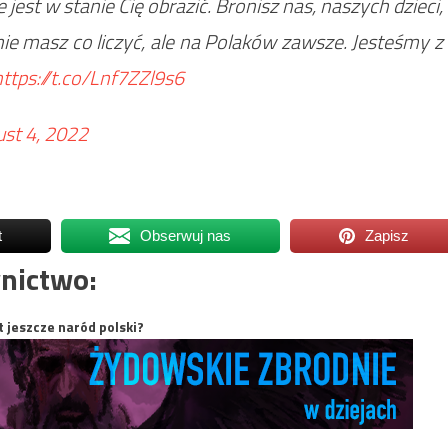
 jest w stanie Cię obrazić. Bronisz nas, naszych dzieci,
ie masz co liczyć, ale na Polaków zawsze. Jesteśmy z
https://t.co/Lnf7ZZl9s6
st 4, 2022
t
Obserwuj nas
Zapisz
nictwo:
t jeszcze naród polski?