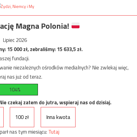
ację Magna Polonia!
Lipiec 2026
my:
15 000
zł, zebraliśmy:
15 633,5
zł.
szej fundacji.
anie niezależnych ośrodków medialnych? Nie zwlekaj więc,
raj nas już od teraz.
104%
e czekaj zatem do jutra, wspieraj nas od dzisiaj.
100 zł
Inna kwota
parł nas tym miesiącu:
Tutaj