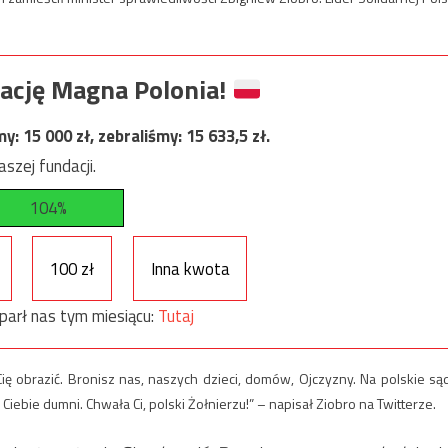
ację Magna Polonia!
my:
15 000
zł, zebraliśmy:
15 633,5
zł.
szej fundacji.
104%
100 zł
Inna kwota
parł nas tym miesiącu:
Tutaj
 Cię obrazić. Bronisz nas, naszych dzieci, domów, Ojczyzny. Na polskie są
iebie dumni. Chwała Ci, polski Żołnierzu!” – napisał Ziobro na Twitterze.