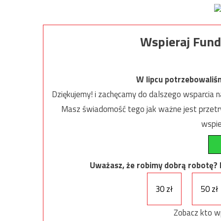
Wspieraj Fund
W lipcu potrzebowaliś
Dziękujemy! i zachęcamy do dalszego wsparcia na
Masz świadomość tego jak ważne jest przetrw
wspie
Uważasz, że robimy dobrą robotę? Ni
30 zł
50 zł
Zobacz kto w