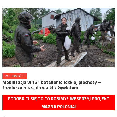
WIADOMOŚCI
Mobilizacja w 131 batalionie lekkiej piechoty –
żołnierze ruszą do walki z żywiołem
PODOBA CI SIĘ TO CO ROBIMY? WESPRZYJ PROJEKT
MAGNA POLONIA!