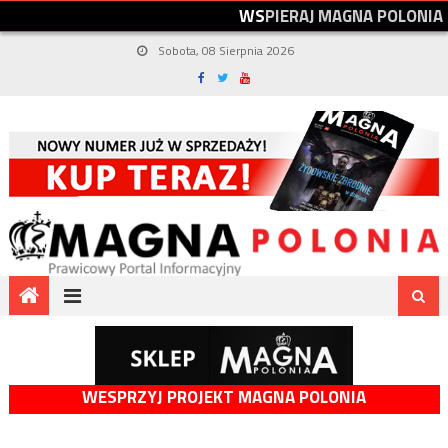
W
S
P
I
E
R
A
J
M
A
G
N
A
P
O
L
O
N
I
A
Sobota, 08 Sierpnia 2026
WESPRZYJ PROJEKT MAGNA POLONIA