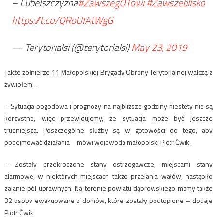
– Lubelszczyzna
#ZawszegOTowi
#Zawszeblisko
https://t.co/QRoUIAtWgG
— Terytorialsi (@terytorialsi)
May 23, 2019
Także żołnierze 11 Małopolskiej Brygady Obrony Terytorialnej walczą z
żywiołem…
– Sytuacja pogodowa i prognozy na najbliższe godziny niestety nie są
korzystne, więc przewidujemy, że sytuacja może być jeszcze
trudniejsza. Poszczególne służby są w gotowości do tego, aby
podejmować działania – mówi wojewoda małopolski Piotr Ćwik.
– Zostały przekroczone stany ostrzegawcze, miejscami stany
alarmowe, w niektórych miejscach także przelania wałów, nastąpiło
zalanie pól uprawnych. Na terenie powiatu dąbrowskiego mamy także
32 osoby ewakuowane z domów, które zostały podtopione – dodaje
Piotr Ćwik.