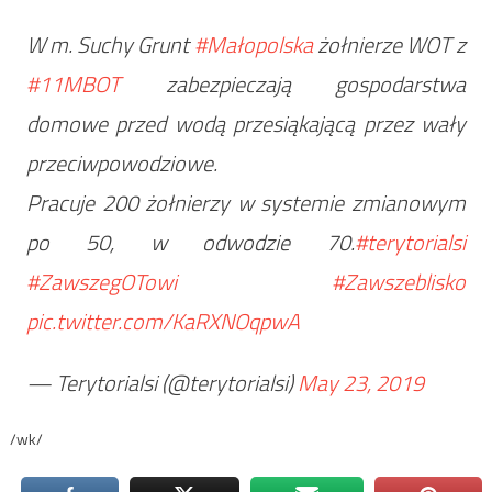
W m. Suchy Grunt
#Małopolska
żołnierze WOT z
#11MBOT
zabezpieczają gospodarstwa
domowe przed wodą przesiąkającą przez wały
przeciwpowodziowe.
Pracuje 200 żołnierzy w systemie zmianowym
po 50, w odwodzie 70.
#terytorialsi
#ZawszegOTowi
#Zawszeblisko
pic.twitter.com/KaRXNOqpwA
— Terytorialsi (@terytorialsi)
May 23, 2019
/wk/