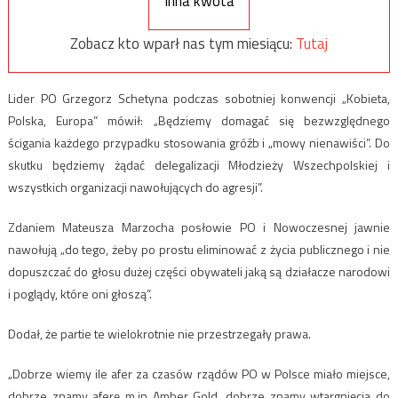
Inna kwota
Zobacz kto wparł nas tym miesiącu:
Tutaj
Lider PO Grzegorz Schetyna podczas sobotniej konwencji „Kobieta,
Polska, Europa” mówił: „Będziemy domagać się bezwzględnego
ścigania każdego przypadku stosowania gróźb i „mowy nienawiści”. Do
skutku będziemy żądać delegalizacji Młodzieży Wszechpolskiej i
wszystkich organizacji nawołujących do agresji”.
Zdaniem Mateusza Marzocha posłowie PO i Nowoczesnej jawnie
nawołują „do tego, żeby po prostu eliminować z życia publicznego i nie
dopuszczać do głosu dużej części obywateli jaką są działacze narodowi
i poglądy, które oni głoszą”.
Dodał, że partie te wielokrotnie nie przestrzegały prawa.
„Dobrze wiemy ile afer za czasów rządów PO w Polsce miało miejsce,
dobrze znamy aferę m.in Amber Gold, dobrze znamy wtargnięcia do