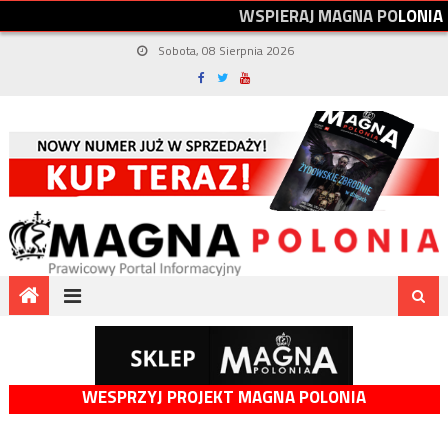
W
S
P
I
E
R
A
J
M
A
G
N
A
P
O
L
O
N
I
A
Sobota, 08 Sierpnia 2026
WESPRZYJ PROJEKT MAGNA POLONIA