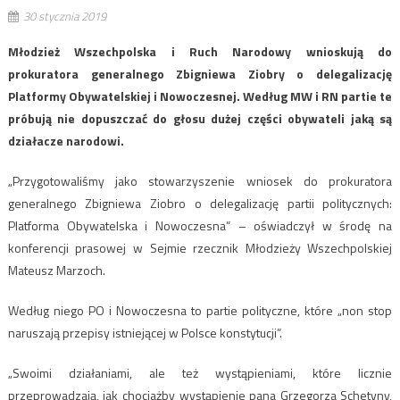
30 stycznia 2019
Młodzież Wszechpolska i Ruch Narodowy wnioskują do
prokuratora generalnego Zbigniewa Ziobry o delegalizację
Platformy Obywatelskiej i Nowoczesnej. Według MW i RN partie te
próbują nie dopuszczać do głosu dużej części obywateli jaką są
działacze narodowi.
„Przygotowaliśmy jako stowarzyszenie wniosek do prokuratora
generalnego Zbigniewa Ziobro o delegalizację partii politycznych:
Platforma Obywatelska i Nowoczesna” – oświadczył w środę na
konferencji prasowej w Sejmie rzecznik Młodzieży Wszechpolskiej
Mateusz Marzoch.
Według niego PO i Nowoczesna to partie polityczne, które „non stop
naruszają przepisy istniejącej w Polsce konstytucji”.
„Swoimi działaniami, ale też wystąpieniami, które licznie
przeprowadzają, jak chociażby wystąpienie pana Grzegorza Schetyny,