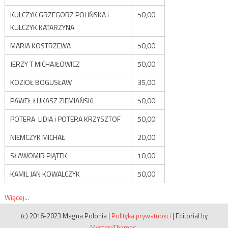
KULCZYK GRZEGORZ POLIŃSKA i
50,00
KULCZYK KATARZYNA
MARIA KOSTRZEWA
50,00
JERZY T MICHAJŁOWICZ
50,00
KOZIOŁ BOGUSŁAW
35,00
PAWEŁ ŁUKASZ ZIEMIAŃSKI
50,00
POTERA LIDIA i POTERA KRZYSZTOF
50,00
NIEMCZYK MICHAŁ
20,00
SŁAWOMIR PIĄTEK
10,00
KAMIL JAN KOWALCZYK
50,00
Więcej...
(c) 2016-2023 Magna Polonia
|
Polityka prywatności
|
Editorial by
MysteryThemes
.