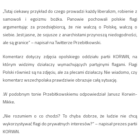
„Tutaj ciekawy przykład do czego prowadzi każdy liberalizm, robienie z
samowoli i egoizmu bożka. Panowie pochowali polskie flagi
argumentując za przedsiębiorcą, że nie walczą o Polskę, walczą o
siebie. Jest jasne, że sojusze z anarchistami przynoszą niedogodności,
ale są granice” – napisał na Twitterze Przebitkowski.
Komentarz dotyczy zdjęcia opolskiego oddziału partii KORWiN, na
którym widzimy działaczy wymachujących partyjnymi flagami. Flagi
Polski również są na zdjęciu, ale za plecami działaczy. Nie wiadomo, czy
komentarz wszechpolaka prawdziwie obrazuje całą sytuację.
.W podobnym tonie Przebitkowskiemu odpowiedział Janusz Korwin-
Mikke.
„Nie rozumiem o co chodzi? To chyba dobrze, że ludzie nie chcą
wykorzystywać flagi do prywatnych interesów?” – napisał prezes partii
KORWiN.