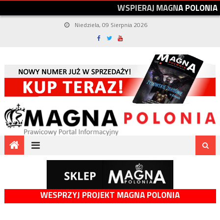
W
S
P
I
E
R
A
J
M
A
G
N
A
P
O
L
O
N
I
A
Niedziela, 09 Sierpnia 2026
WESPRZYJ PROJEKT MAGNA POLONIA