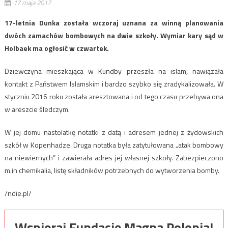
17 maja 2017
17-letnia Dunka została wczoraj uznana za winną planowania
dwóch zamachów bombowych na dwie szkoły. Wymiar kary sąd w
Holbaek ma ogłosić w czwartek.
Dziewczyna mieszkająca w Kundby przeszła na islam, nawiązała
kontakt z Państwem Islamskim i bardzo szybko się zradykalizowała. W
styczniu 2016 roku została aresztowana i od tego czasu przebywa ona
w areszcie śledczym.
W jej domu nastolatkę notatki z datą i adresem jednej z żydowskich
szkół w Kopenhadze. Druga notatka była zatytułowana „atak bombowy
na niewiernych” i zawierała adres jej własnej szkoły. Zabezpieczono
m.in chemikalia, listę składników potrzebnych do wytworzenia bomby.
/ndie.pl/
Wspieraj Fundację Magna Polonia!