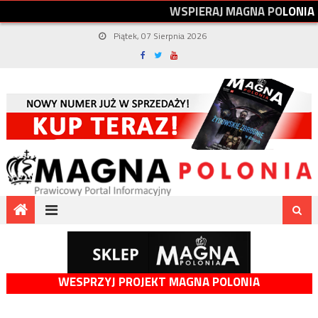
W
S
P
I
E
R
A
J
M
A
G
N
A
P
O
L
O
N
I
A
Piątek, 07 Sierpnia 2026
WESPRZYJ PROJEKT MAGNA POLONIA