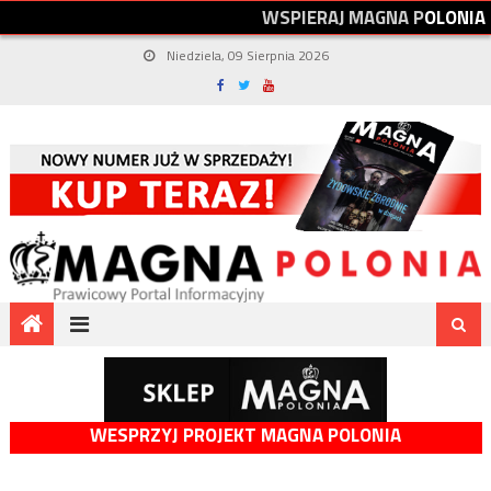
W
S
P
I
E
R
A
J
M
A
G
N
A
P
O
L
O
N
I
A
Niedziela, 09 Sierpnia 2026
WESPRZYJ PROJEKT MAGNA POLONIA