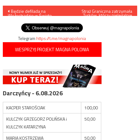
Nawigacja
Będzie defilada na
Straż Graniczna zatrzymała
Turków, którzy nielegalnie
Wisłostradzie w Święto
przybyli do Polski
wpisu
Wojska Polskiego
Telegram
https://t.me/magnapolonia
WESPRZYJ PROJEKT MAGNA POLONIA
Darczyńcy - 6.08.2026
KACPER STAROŚCIAK
100,00
KULCZYK GRZEGORZ POLIŃSKA i
50,00
KULCZYK KATARZYNA
MARIA KOSTRZEWA
50,00