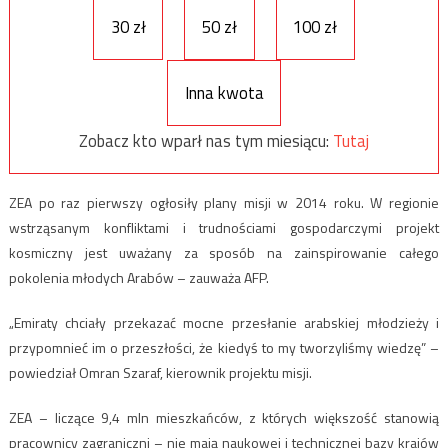
30 zł
50 zł
100 zł
Inna kwota
Zobacz kto wparł nas tym miesiącu:
Tutaj
ZEA po raz pierwszy ogłosiły plany misji w 2014 roku. W regionie
wstrząsanym konfliktami i trudnościami gospodarczymi projekt
kosmiczny jest uważany za sposób na zainspirowanie całego
pokolenia młodych Arabów – zauważa AFP.
„Emiraty chciały przekazać mocne przesłanie arabskiej młodzieży i
przypomnieć im o przeszłości, że kiedyś to my tworzyliśmy wiedzę” –
powiedział Omran Szaraf, kierownik projektu misji.
ZEA – liczące 9,4 mln mieszkańców, z których większość stanowią
pracownicy zagraniczni – nie mają naukowej i technicznej bazy krajów