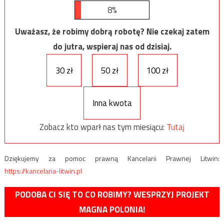
8%
Uważasz, że robimy dobrą robotę? Nie czekaj zatem
do jutra, wspieraj nas od dzisiaj.
30 zł
50 zł
100 zł
Inna kwota
Zobacz kto wparł nas tym miesiącu:
Tutaj
Dziękujemy za pomoc prawną Kancelarii Prawnej Litwin:
https://kancelaria-litwin.pl
PODOBA CI SIĘ TO CO ROBIMY? WESPRZYJ PROJEKT
MAGNA POLONIA!