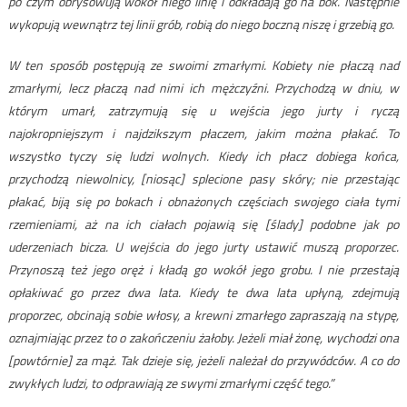
po czym obrysowują wokół niego linię i odkładają go na bok. Następnie
wykopują wewnątrz tej linii grób, robią do niego boczną niszę i grzebią go.
W ten sposób postępują ze swoimi zmarłymi. Kobiety nie płaczą nad
zmarłymi, lecz płaczą nad nimi ich mężczyźni. Przychodzą w dniu, w
którym umarł, zatrzymują się u wejścia jego jurty i ryczą
najokropniejszym i najdzikszym płaczem, jakim można płakać. To
wszystko tyczy się ludzi wolnych. Kiedy ich płacz dobiega końca,
przychodzą niewolnicy, [niosąc] splecione pasy skóry; nie przestając
płakać, biją się po bokach i obnażonych częściach swojego ciała tymi
rzemieniami, aż na ich ciałach pojawią się [ślady] podobne jak po
uderzeniach bicza. U wejścia do jego jurty ustawić muszą proporzec.
Przynoszą też jego oręż i kładą go wokół jego grobu. I nie przestają
opłakiwać go przez dwa lata. Kiedy te dwa lata upłyną, zdejmują
proporzec, obcinają sobie włosy, a krewni zmarłego zapraszają na stypę,
oznajmiając przez to o zakończeniu żałoby. Jeżeli miał żonę, wychodzi ona
[powtórnie] za mąż. Tak dzieje się, jeżeli należał do przywódców. A co do
zwykłych ludzi, to odprawiają ze swymi zmarłymi część tego.”