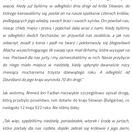
więcej. Kiedy już byliśmy w odległości dnia drogi od króla Słowian, do
którego kierowaliśmy się, posłał on na nasze spotkanie czterech królów,
podlegających jego władzy, swoich braci i swoich synów. Oni powitali nas,
niosąc chleb, mięso i proso, i pojechali dalej wraz z nami. Kiedy byliśmy
w odległości dwóch farchasów, on przywitał nas osobiście, a jak nas
zobaczył, zsiadł z konia i padł na twarz i pokłoniwszy się błogosławił
Allacha wszechmogącego. W swojej ręce miał dirhemy, które wysypał na
nas. Postawił dla nas jurty i my zamieszkaliśmy w nich. Nasze przybycie
do niego miało miejsce w niedzielę, kiedy upłynęło dwanaście nocy
miesiąca mucharrema trzysta dziewiątego roku. A odległość od
Dżurdżanii do jego kraju wynosiła 70 dni drogi.”
Jak widzimy, Ahmed ibn Fadłan niezwykle szczegółowo opisał drogę,
którą przebyło poselstwo, nim dotarło do kraju Słowian (Bułgarów), co
nastąpiło 12 maja 922 roku. Ale idźmy dalej:
„Tak więc, spędziliśmy niedzielę, poniedziałek, wtorek i środę w jurtach,
które zostały dla nas rozbite, dopóki zebrali się królowie z jego ziemi,