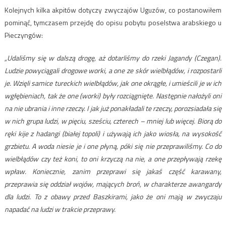
Kolejnych kilka akpitów dotyczy zwyczajów Uguzów, co postanowiłem
pominąć, tymczasem przejdę do opisu pobytu poselstwa arabskiego u
Pieczyngów:
„Udaliśmy się w dalszą drogę, aż dotarliśmy do rzeki Jagandy (Czegan).
Ludzie powyciągali drogowe worki, a one ze skór wielbłądów, i rozpostarli
je. Wzięli samice tureckich wielbłądów, jak one okrągłe, i umieścili je w ich
wgłębieniach, tak że one (worki) były rozciągnięte. Następnie nałożyli oni
na nie ubrania i inne rzeczy. I jak już ponakładali te rzeczy, porozsiadała się
w nich grupa ludzi, w pięciu, sześciu, czterech – mniej lub więcej. Biorą do
ręki kije z hadangi (białej topoli) i używają ich jako wiosła, na wysokość
grzbietu. A woda niesie je i one płyną, póki się nie przeprawiliśmy. Co do
wielbłądów czy też koni, to oni krzyczą na nie, a one przepływają rzekę
wpław. Koniecznie, zanim przeprawi się jakaś część karawany,
przeprawia się oddział wojów, mających broń, w charakterze awangardy
dla ludzi. To z obawy przed Baszkirami, jako że oni mają w zwyczaju
napadać na ludzi w trakcie przeprawy.