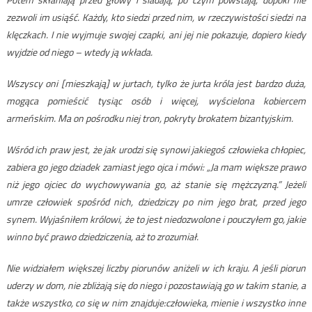
zezwoli im usiąść. Każdy, kto siedzi przed nim, w rzeczywistości siedzi na
klęczkach. I nie wyjmuje swojej czapki, ani jej nie pokazuje, dopiero kiedy
wyjdzie od niego – wtedy ją wkłada.
Wszyscy oni [mieszkają] w jurtach, tylko że jurta króla jest bardzo duża,
mogąca pomieścić tysiąc osób i więcej, wyścielona kobiercem
armeńskim. Ma on pośrodku niej tron, pokryty brokatem bizantyjskim.
Wśród ich praw jest, że jak urodzi się synowi jakiegoś człowieka chłopiec,
zabiera go jego dziadek zamiast jego ojca i mówi: „Ja mam większe prawo
niż jego ojciec do wychowywania go, aż stanie się mężczyzną.” Jeżeli
umrze człowiek spośród nich, dziedziczy po nim jego brat, przed jego
synem. Wyjaśniłem królowi, że to jest niedozwolone i pouczyłem go, jakie
winno być prawo dziedziczenia, aż to zrozumiał.
Nie widziałem większej liczby piorunów aniżeli w ich kraju. A jeśli piorun
uderzy w dom, nie zbliżają się do niego i pozostawiają go w takim stanie, a
także wszystko, co się w nim znajduje:człowieka, mienie i wszystko inne