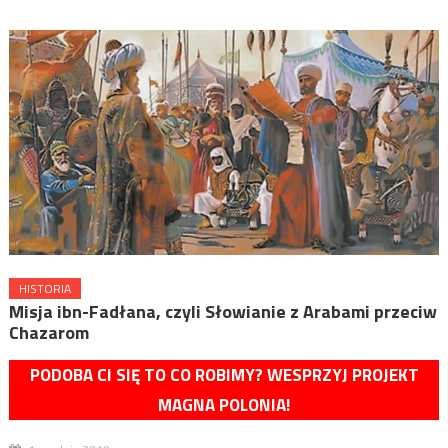
HISTORIA
Misja ibn-Fadłana, czyli Słowianie z Arabami przeciw
Chazarom
PODOBA CI SIĘ TO CO ROBIMY? WESPRZYJ PROJEKT
MAGNA POLONIA!