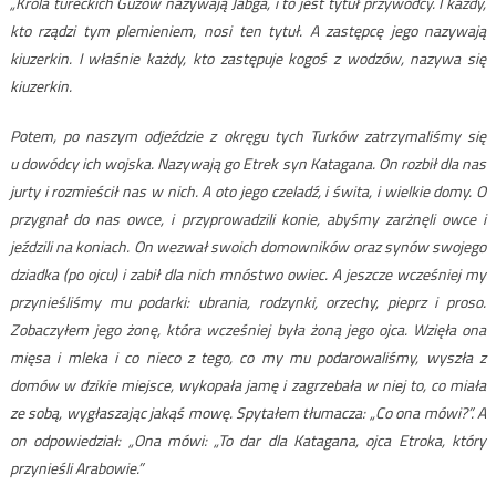
„Króla tureckich Guzów nazywają Jabga, i to jest tytuł przywódcy. I każdy,
kto rządzi tym plemieniem, nosi ten tytuł. A zastępcę jego nazywają
kiuzerkin. I właśnie każdy, kto zastępuje kogoś z wodzów, nazywa się
kiuzerkin.
Potem, po naszym odjeździe z okręgu tych Turków zatrzymaliśmy się
u dowódcy ich wojska. Nazywają go Etrek syn Katagana. On rozbił dla nas
jurty i rozmieścił nas w nich. A oto jego czeladź, i świta, i wielkie domy. O
przygnał do nas owce, i przyprowadzili konie, abyśmy zarżnęli owce i
jeździli na koniach. On wezwał swoich domowników oraz synów swojego
dziadka (po ojcu) i zabił dla nich mnóstwo owiec. A jeszcze wcześniej my
przynieśliśmy mu podarki: ubrania, rodzynki, orzechy, pieprz i proso.
Zobaczyłem jego żonę, która wcześniej była żoną jego ojca. Wzięła ona
mięsa i mleka i co nieco z tego, co my mu podarowaliśmy, wyszła z
domów w dzikie miejsce, wykopała jamę i zagrzebała w niej to, co miała
ze sobą, wygłaszając jakąś mowę. Spytałem tłumacza: „Co ona mówi?”. A
on odpowiedział: „Ona mówi: „To dar dla Katagana, ojca Etroka, który
przynieśli Arabowie.”