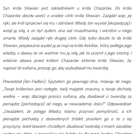
Syn króla Słowian jest zakładnikiem u króla Chazarów. Do króla
Chazarów doszła wieść o urodzie córki króla Słowian. Zażądał więc jej
ręki, ale król sprzeciwł się mu i odmówił. Wtedy ten wysłał [ekspedycję] i
wziął ją siłą, a on był żydem, ona zaś muzułmanką. I wkrótce u niego
umarła. Wtedy zażądał ręki drugiej córki. Gdy tylko doszło to do króla
Słowian, pospiesznie wydał ją za mąż za króla Askilów, który podlega jego
władzy, z obawy że on weźmie mu ją siłą, jak to uczynił z jego siostrą. I
właśnie obawa przed królem Chazarów skłoniła króla Słowian, by
napisać do sułtana, prosząc go, aby wybudował mu twierdzę.
Powiedział [ibn-Fadłan]: Spytałem go pewnego dnia, mówiąc do niego,
„Twoje królestwo jest rozległe, twój majątek znaczny, a twoje dochody
wielkie – więc dlaczego prosisz sułtana, aby zbudował ci twierdzę za
pieniądze [pochodzące] od niego, w niewiadomej ilości?” Odpowiedział:
„Uważałem, że potęga Władcy Islamu przynosi pomyślność, a ich
pieniądze pochodzą z dozwolonych źródeł; prosiłem go o to z tej
przyczyny. Jeżeli bowiem chciałbym zbudować twierdzę z moich zasobów
srebra czy złota, a pewnością nie byłoby to dla mnie trudne. Chciałem