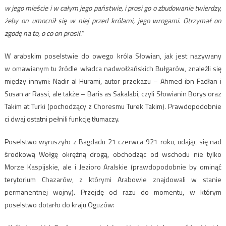
w jego mieście i w całym jego państwie, i prosi go o zbudowanie twierdzy,
żeby on umocnił się w niej przed królami, jego wrogami. Otrzymał on
zgodę na to, o co on prosił.”
W arabskim poselstwie do owego króla Słowian, jak jest nazywany
w omawianym tu źródle władca nadwołżańskich Bułgarów, znaleźli się
między innymi: Nadir al Hurami, autor przekazu – Ahmed ibn Fadłan i
Susan ar Rassi, ale także – Baris as Sakalabi, czyli Słowianin Borys oraz
Takim at Turki (pochodzący z Choresmu Turek Takim). Prawdopodobnie
ci dwaj ostatni pełnili funkcję tłumaczy.
Poselstwo wyruszyło z Bagdadu 21 czerwca 921 roku, udając się nad
środkową Wołgę okrężną drogą, obchodząc od wschodu nie tylko
Morze Kaspijskie, ale i Jezioro Aralskie (prawdopodobnie by ominąć
terytorium Chazarów, z którymi Arabowie znajdowali w stanie
permanentnej wojny). Przejdę od razu do momentu, w którym
poselstwo dotarło do kraju Oguzów: