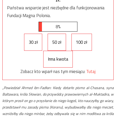
zł.
Państwa wsparcie jest niezbędne dla funkcjonowania
Fundacji Magna Polonia.
8%
30 zł
50 zł
100 zł
Inna kwota
Zobacz kto wparł nas tym miesiącu:
Tutaj
„Powiedział Ahmed ibn-Fadłan: Kiedy dotarło pismo al-Chasana, syna
Baltawara, króla Słowian, do przywódcy prawowiernych al-Muktadira, w
którym prosił on go o przysłanie do niego kogoś, kto nauczyłby go wiary,
przedstawił mu zasady pisma (Koranu), wybudowałby dla niego meczet,
wzniósłby dla niego minbar, żeby odbywała się w nim modlitwa za króla