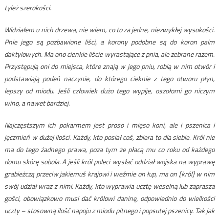
tyleż szerokości.
Widziałem u nich drzewa, nie wiem, co to za jedne, niezwykłej wysokości.
Pnie jego są pozbawione liści, a korony podobne są do koron palm
daktylowych. Ma ono cienkie liście wyrastające z pnia, ale zebrane razem.
Przystępują oni do miejsca, które znają w jego pniu, robią w nim otwór i
podstawiają podeń naczynie, do którego cieknie z tego otworu płyn,
lepszy od miodu. Jeśli człowiek dużo tego wypije, oszołomi go niczym
wino, a nawet bardziej.
Najczęstszym ich pokarmem jest proso i mięso koni, ale i pszenica i
jęczmień w dużej ilości. Każdy, kto posiał coś, zbiera to dla siebie. Król nie
ma do tego żadnego prawa, poza tym że płacą mu co roku od każdego
domu skórę sobola. A jeśli król poleci wysłać oddział wojska na wyprawę
grabieżczą przeciw jakiemuś krajowi i weźmie on łup, ma on [król] w nim
swój udział wraz z nimi. Każdy, kto wyprawia ucztę weselną lub zaprasza
gości, obowiązkowo musi dać królowi daninę, odpowiednio do wielkości
uczty – stosowną ilość napoju z miodu pitnego i popsutej pszenicy. Tak jak