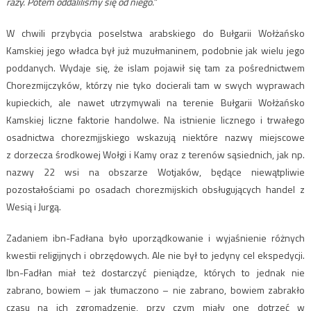
razy. Potem oddaliliśmy się od niego.”
W chwili przybycia poselstwa arabskiego do Bułgarii Wołżańsko
Kamskiej jego władca był już muzułmaninem, podobnie jak wielu jego
poddanych. Wydaje się, że islam pojawił się tam za pośrednictwem
Chorezmijczyków, którzy nie tyko docierali tam w swych wyprawach
kupieckich, ale nawet utrzymywali na terenie Bułgarii Wołżańsko
Kamskiej liczne faktorie handolwe. Na istnienie licznego i trwałego
osadnictwa chorezmjjskiego wskazują niektóre nazwy miejscowe
z dorzecza środkowej Wołgi i Kamy oraz z terenów sąsiednich, jak np.
nazwy 22 wsi na obszarze Wotjaków, będące niewątpliwie
pozostałościami po osadach chorezmijskich obsługujących handel z
Wesią i Jurgą.
Zadaniem ibn-Fadłana było uporządkowanie i wyjaśnienie różnych
kwestii religijnych i obrzędowych. Ale nie był to jedyny cel ekspedycji.
Ibn-Fadłan miał też dostarczyć pieniądze, których to jednak nie
zabrano, bowiem – jak tłumaczono – nie zabrano, bowiem zabrakło
czasu na ich zgromadzenie, przy czym miały one dotrzeć w