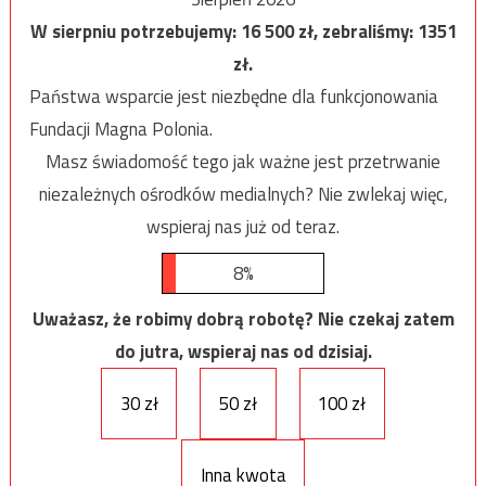
W sierpniu potrzebujemy:
16 500
zł, zebraliśmy:
1351
zł.
Państwa wsparcie jest niezbędne dla funkcjonowania
Fundacji Magna Polonia.
Masz świadomość tego jak ważne jest przetrwanie
niezależnych ośrodków medialnych? Nie zwlekaj więc,
wspieraj nas już od teraz.
8%
Uważasz, że robimy dobrą robotę? Nie czekaj zatem
do jutra, wspieraj nas od dzisiaj.
30 zł
50 zł
100 zł
Inna kwota