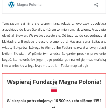
Tymczasem zajmijmy się wspomnianą relacją z wyprawy poselstwa
arabskiego do kraju Sakaliba, którym to imieniem, jak wiemy, Arabowie
określali Słowian. Wszystko zaczęło się. Od tego, że do czcigodnego al
Muktadira z Bagdadu przyszło pismo od al Hasana, syna Baltazara,
władcy Bułgarów, którego to Ahmed ibn Fadłan nazywał w swej relacji
królem Słowian. W piśmie tym władca Bułgarów prosił o przysłanie
kogoś, kto nawróciłby jego i jego poddanych na religię muzułmańską
i kto wzniósłby w jego kraju meczet. Ibn-Fadlan napisał był:
Wspieraj Fundację Magna Polonia!
W sierpniu potrzebujemy:
16 500
zł, zebraliśmy:
1351