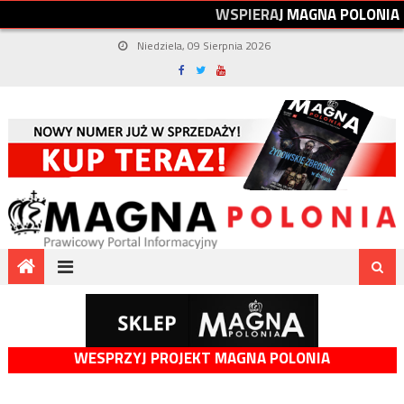
W
S
P
I
E
R
A
J
M
A
G
N
A
P
O
L
O
N
I
A
Niedziela, 09 Sierpnia 2026
WESPRZYJ PROJEKT MAGNA POLONIA