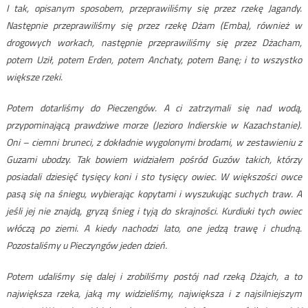
I tak, opisanym sposobem, przeprawiliśmy się przez rzekę Jagandy.
Następnie przeprawiliśmy się przez rzekę Dżam (Emba), również w
drogowych workach, następnie przeprawiliśmy się przez Dżacham,
potem Uził, potem Erden, potem Anchaty, potem Banę; i to wszystko
większe rzeki.
Potem dotarliśmy do Pieczengów. A ci zatrzymali się nad wodą,
przypominającą prawdziwe morze (Jezioro Indierskie w Kazachstanie).
Oni – ciemni bruneci, z dokładnie wygolonymi brodami, w zestawieniu z
Guzami ubodzy. Tak bowiem widziałem pośród Guzów takich, którzy
posiadali dziesięć tysięcy koni i sto tysięcy owiec. W większości owce
pasą się na śniegu, wybierając kopytami i wyszukując suchych traw. A
jeśli jej nie znajdą, gryzą śnieg i tyją do skrajności. Kurdiuki tych owiec
włóczą po ziemi. A kiedy nachodzi lato, one jedzą trawę i chudną.
Pozostaliśmy u Pieczyngów jeden dzień.
Potem udaliśmy się dalej i zrobiliśmy postój nad rzeką Dżajch, a to
największa rzeka, jaką my widzieliśmy, największa i z najsilniejszym