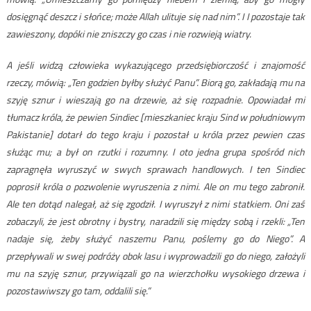
dosięgnąć deszcz i słońce; może Allah ulituje się nad nim”. I I pozostaje tak
zawieszony, dopóki nie zniszczy go czas i nie rozwieją wiatry.
A jeśli widzą człowieka wykazującego przedsiębiorczość i znajomość
rzeczy, mówią: „Ten godzien byłby służyć Panu”. Biorą go, zakładają mu na
szyję sznur i wieszają go na drzewie, aż się rozpadnie. Opowiadał mi
tłumacz króla, że pewien Sindiec [mieszkaniec kraju Sind w południowym
Pakistanie] dotarł do tego kraju i pozostał u króla przez pewien czas
służąc mu; a był on rzutki i rozumny. I oto jedna grupa spośród nich
zapragnęła wyruszyć w swych sprawach handlowych. I ten Sindiec
poprosił króla o pozwolenie wyruszenia z nimi. Ale on mu tego zabronił.
Ale ten dotąd nalegał, aż się zgodził. I wyruszył z nimi statkiem. Oni zaś
zobaczyli, że jest obrotny i bystry, naradzili się między sobą i rzekli: „Ten
nadaje się, żeby służyć naszemu Panu, poślemy go do Niego”. A
przepływali w swej podróży obok lasu i wyprowadzili go do niego, założyli
mu na szyję sznur, przywiązali go na wierzchołku wysokiego drzewa i
pozostawiwszy go tam, oddalili się.”