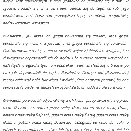
niebie, jest największym z nich, Jednakże on jednoczy się z nimi w
zgodzie, i każdy z nich z uznaniem odnosi się do tego, co robi jego
współtowarzysz.” Nasz pan przewyższa tego, co mówią niegodziwie,
nadzwyczajnym wzrostem.
Widzieliśmy, jak jedna ich grupa pokłaniała się żmijom, inna grupa
pokłaniała się rybom, a jeszcze inna grupa pokłaniała się żurawiom.
Poinformowano mnie, że oni prowadzili wojnę z jakimś ich wrogiem, i że
ci wrogowie doprowadzili ich do nędzy, i że żurawie zaczęły krzyczeć na
nich (tych wrogów) z tyłu i oni pouciekali i sami znaleźli się w biedzie, po
tym jak doprowadzili do nędzy Baszkirów. Dlatego oni (Baszkirowie)
zaczęli oddawać hołd żurawiom i mówić: „One naszymi panami, bo one
sprowadziły biedę na naszych wrogów.” Za to oni oddają hołd żurawiom.
Ibn-Fadłan powiedział: odjechaliśmy z ich kraju i przeprawiliśmy się przez
rzekę Dżaramsan, potem przez rzekę Uran, potem przez rzekę Uram,
potem przez rzekę Bajnach, potem przez rzekę Batyg, potem przez rzekę
Nijasna, potem przez rzekę Dżawszyz. Odległość od rzeki do rzeki, o
których wspomniałem – dwa lub trzy lub cztery dni drogi, mniej lub