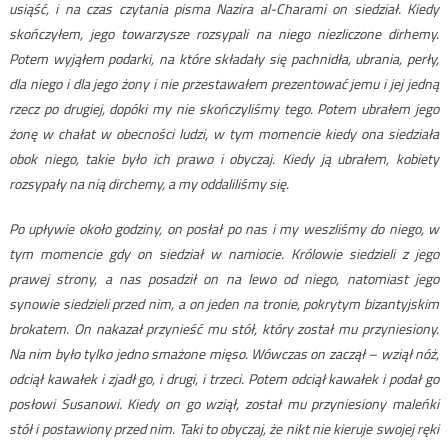
usiąść, i na czas czytania pisma Nazira al-Charami on siedział. Kiedy
skończyłem, jego towarzysze rozsypali na niego niezliczone dirhemy.
Potem wyjąłem podarki, na które składały się pachnidła, ubrania, perły,
dla niego i dla jego żony i nie przestawałem prezentować jemu i jej jedną
rzecz po drugiej, dopóki my nie skończyliśmy tego. Potem ubrałem jego
żonę w chałat w obecności ludzi, w tym momencie kiedy ona siedziała
obok niego, takie było ich prawo i obyczaj. Kiedy ją ubrałem, kobiety
rozsypały na nią dirchemy, a my oddaliliśmy się.
Po upływie około godziny, on posłał po nas i my weszliśmy do niego, w
tym momencie gdy on siedział w namiocie. Królowie siedzieli z jego
prawej strony, a nas posadził on na lewo od niego, natomiast jego
synowie siedzieli przed nim, a on jeden na tronie, pokrytym bizantyjskim
brokatem. On nakazał przynieść mu stół, który został mu przyniesiony.
Na nim było tylko jedno smażone mięso. Wówczas on zaczął – wziął nóż,
odciął kawałek i zjadł go, i drugi, i trzeci. Potem odciął kawałek i podał go
posłowi Susanowi. Kiedy on go wziął, został mu przyniesiony maleńki
stół i postawiony przed nim. Taki to obyczaj, że nikt nie kieruje swojej ręki