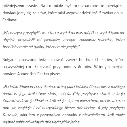
późniejszym czasie. Na co miały być przeznaczone te pieniądze,
dowiadujemy się ze słów, które miał wypowiedzieć król Słowian do in-
Fadłana:
„Wy wszyscy przybyliście, a to, co wydał na was mój Pan, wydał tylko po,
abyście przywieźli mi pieniądze, ażebym zbudował twierdzę, która
broniłaby mnie od żydów, którzy mnie gnębią.”
Bułgaria zmuszona była uznawać zwierzchnictwo Chazarów, które
najwyraźniej chciała zrzucić przy pomocy Arabów. W innym miejscu
bowiem Ahmed ibn-Fadłan pisze:
„Na królu Słowian ciąży danina, którą płaci królowi Chazarów, z każdego
domu w jego królestwie skórę sobola. Gdy przybywa statek z kraju
Chazarów do kraju Słowian, król udaje się tam wierzchem, przelicza, co na
nim się znajduje i od wszystkiego bierze dziesięcinę. A gdy przybędą
Rusowie, albo inni z pozostałych narodów z niewolnikami, król może
wybrać sobie od każdych dziesięciu głów jedną.