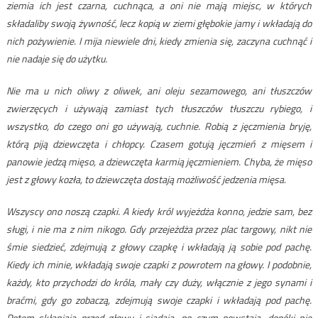
ziemia ich jest czarna, cuchnąca, a oni nie mają miejsc, w których
składaliby swoją żywność, lecz kopią w ziemi głębokie jamy i wkładają do
nich pożywienie. I mija niewiele dni, kiedy zmienia się, zaczyna cuchnąć i
nie nadaje się do użytku.
Nie ma u nich oliwy z oliwek, ani oleju sezamowego, ani tłuszczów
zwierzęcych i używają zamiast tych tłuszczów tłuszczu rybiego, i
wszystko, do czego oni go używają, cuchnie. Robią z jęczmienia bryję,
którą piją dziewczęta i chłopcy. Czasem gotują jęczmień z mięsem i
panowie jedzą mięso, a dziewczęta karmią jęczmieniem. Chyba, że mięso
jest z głowy kozła, to dziewczęta dostają możliwość jedzenia mięsa.
Wszyscy ono noszą czapki. A kiedy król wyjeżdża konno, jedzie sam, bez
sługi, i nie ma z nim nikogo. Gdy przejeżdża przez plac targowy, nikt nie
śmie siedzieć, zdejmują z głowy czapkę i wkładają ją sobie pod pachę.
Kiedy ich minie, wkładają swoje czapki z powrotem na głowy. I podobnie,
każdy, kto przychodzi do króla, mały czy duży, włącznie z jego synami i
braćmi, gdy go zobaczą, zdejmują swoje czapki i wkładają pod pachę.
Potem skłaniają przed głowy i siadają, po czym powstają, dopóki nie