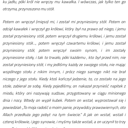
ku jadłu, póki król nie wręczy mu kawałka. I wówczas, jak tylko ten go
otrzyma, przynoszono mu stół.
Potem on wręczył (mięso) mi, i został mi przyniesiony stół. Potem on
odciął kawałek i wręczył go królowi, który był na prawo od niego, i jemu
został przyniesiony stół, potem wręczył drugiemu królowi, i jemu został
przyniesiony stół…, potem wręczył czwartemu królowi, i jemu został
przyniesiony stół, potem wręczył swoim synom, i im zostały
przyniesione stoły, i tak to trwało, póki każdemu , kto był przed nim, nie
został przyniesiony stół, i my jedliśmy każdy ze swojego stołu, nie mając
wspólnego stołu z nikim innym, i prócz niego samego nikt nie brał
niczego z jego stołu. Kiedy ktoś kończył jedzenie, to, co zostało na jego
stole, zabierał ze sobą. Kiedy pojedliśmy, on nakazał przynieść napitek z
miodu, który oni nazywają sudżuw, przygotowany w ciągu minionego
dnia i nocy. Wtedy on wypił kubek. Potem on wstał, wyprostował się i
powiedział: „To moja radość o moim panie, przywódcy prawowiernych, oto
Allach przedłuża jego pobyt na tym świecie.” A jak on wstał, wstali i
czterej królowie, i jego synowie, i myśmy także wstali, a on uczynił to trzy