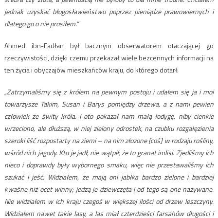
jednak uzyskać błogosławieństwo poprzez pieniądze prawowiernych i
dlatego go o nie prosiłem.”
Ahmed ibn-Fadłan był bacznym obserwatorem otaczającej go
rzeczywistości, dzięki czemu przekazał wiele bezcennych informacji na
ten życia i obyczajów mieszkańców kraju, do którego dotarł:
„Zatrzymaliśmy się z królem na pewnym postoju i udałem się ja i moi
towarzysze Takim, Susan i Barys pomiędzy drzewa, a z nami pewien
człowiek ze świty króla. I oto pokazał nam małą łodygę, niby cienkie
wrzeciono, ale dłuższą, w niej zielony odrostek, na czubku rozgałęzienia
szeroki liść rozpostarty na ziemi – na nim złożone [coś] w rodzaju rośliny,
wśród nich jagody. Kto je jadł, nie wątpił, że to granat imlisi. Zjedliśmy ich
nieco i doprawdy były wybornego smaku, więc nie przestawaliśmy ich
szukać i jeść. Widziałem, że mają oni jabłka bardzo zielone i bardziej
kwaśne niż ocet winny; jedzą je dziewczęta i od tego są one nazywane.
Nie widziałem w ich kraju czegoś w większej ilości od drzew leszczyny.
Widziałem nawet takie lasy, a las miał czterdzieści farsahów długości i