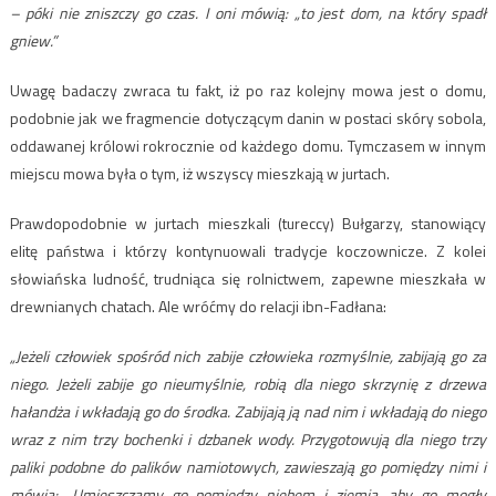
– póki nie zniszczy go czas. I oni mówią: „to jest dom, na który spadł
gniew.”
Uwagę badaczy zwraca tu fakt, iż po raz kolejny mowa jest o domu,
podobnie jak we fragmencie dotyczącym danin w postaci skóry sobola,
oddawanej królowi rokrocznie od każdego domu. Tymczasem w innym
miejscu mowa była o tym, iż wszyscy mieszkają w jurtach.
Prawdopodobnie w jurtach mieszkali (tureccy) Bułgarzy, stanowiący
elitę państwa i którzy kontynuowali tradycje koczownicze. Z kolei
słowiańska ludność, trudniąca się rolnictwem, zapewne mieszkała w
drewnianych chatach. Ale wróćmy do relacji ibn-Fadłana:
„Jeżeli człowiek spośród nich zabije człowieka rozmyślnie, zabijają go za
niego. Jeżeli zabije go nieumyślnie, robią dla niego skrzynię z drzewa
hałandża i wkładają go do środka. Zabijają ją nad nim i wkładają do niego
wraz z nim trzy bochenki i dzbanek wody. Przygotowują dla niego trzy
paliki podobne do palików namiotowych, zawieszają go pomiędzy nimi i
mówią: „Umieszczamy go pomiędzy niebem i ziemią, aby go mogły