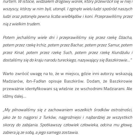
nurtem. W istocie, widziałem drogowy worek, który przewrócił się w niej i
wszyscy, którzy w nim byli, utonęli. I zginęło wielu ludzi spośród naszych
ludzi oraz potonęła pewna liczba wielbłądów i koni. Przeprawiliśmy przez
nią z wielkim trudem.
Potem jechaliśmy wiele dni i przeprawiliśmy się przez rzekę Dżacha,
potem przez rzekę Irchiz, potem przez Bachar, potem przez Samur, potem
przez Kinał, potem przez rzekę Such, potem przez rzekę Kiundżuliu i
dostaliśmy się do kraju narodu tureckiego, nazywający się Baszkirowie…”
Warto zwrócić uwagę na to, że w miejscu, gdzie inni autorzy wskazują
Madziarów, ibn-Fadłan opisuje Baszkirów. Dodam, że Baszkirowie
przeważnie identyfikowani są właśnie ze wschodnimi Madziarami. Ale
idźmy dalej…
„My pilnowaliśmy się z zachowaniem wszelkich środków ostrożności,
jako że to najgorsi z Turków, najgroźniejsi i najbardziej ze wszystkich
skorzy do zabijania. Spotkawszy człowiek człowieka, odcina mu głowę,
zabiera ją ze sobą, a jego samego zostawia.