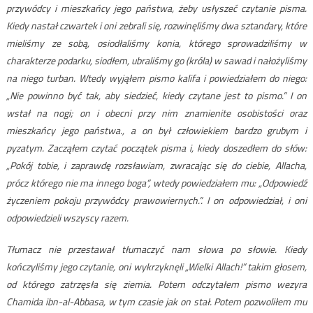
przywódcy i mieszkańcy jego państwa, żeby usłyszeć czytanie pisma.
Kiedy nastał czwartek i oni zebrali się, rozwinęliśmy dwa sztandary, które
mieliśmy ze sobą, osiodłaliśmy konia, którego sprowadziliśmy w
charakterze podarku, siodłem, ubraliśmy go (króla) w sawad i nałożyliśmy
na niego turban. Wtedy wyjąłem pismo kalifa i powiedziałem do niego:
„Nie powinno być tak, aby siedzieć, kiedy czytane jest to pismo.” I on
wstał na nogi; on i obecni przy nim znamienite osobistości oraz
mieszkańcy jego państwa., a on był człowiekiem bardzo grubym i
pyzatym. Zacząłem czytać początek pisma i, kiedy doszedłem do słów:
„Pokój tobie, i zaprawdę rozsławiam, zwracając się do ciebie, Allacha,
prócz którego nie ma innego boga”, wtedy powiedziałem mu: „Odpowiedź
życzeniem pokoju przywódcy prawowiernych.”. I on odpowiedział, i oni
odpowiedzieli wszyscy razem.
Tłumacz nie przestawał tłumaczyć nam słowa po słowie. Kiedy
kończyliśmy jego czytanie, oni wykrzyknęli „Wielki Allach!” takim głosem,
od którego zatrzęsła się ziemia. Potem odczytałem pismo wezyra
Chamida ibn-al-Abbasa, w tym czasie jak on stał. Potem pozwoliłem mu