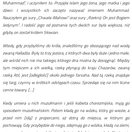
Muhammad”, i uczyniłem to. Przyjęła islam jego żona, jego matka i jego
dzieci. I wszystkich ich zaczęto nazywać imieniem Muhammad.
Nauczyłem go sury „Chwała Allahowi” oraz sury „Rzeknij: On jest Bogiem
Jedynym”. I radość jego od poznania tych dwóch sur była większa, niż
gdyby on został królem Słowian.
Wtedy, gdy przybyliśmy do króla, znaleźliśmy go obozującego nad wodą
zwaną Halladża. Były to trzy jeziora, z których dwa były duże i jedno małe,
ale wśród nich nie ma takiego, którego dna można by dosięgnąć. Między
tym miejscem a ich wielką, rzeką płynącą do kraju Chazarów, zwaną
rzeką Atil, jest [odległość] około jednego farsaha. Nad tą rzeką znajduje
się targ, czynny w krótkich odstępach czasu. Sprzedaje się na nim liczne
cenne towary. […]
Kiedy umiera u nich muzułmanin i jeśli kobieta chorezmijska, myją go
sposobem muzułmańskim. Potem kładą go na wózku, który go wiezie, a
przed nim [idą] z proporcami, aż dotrą do miejsca, w którym go
pochowają. Gdy przybędzie do niego, zdejmują go z wózka, kładą na ziemi,