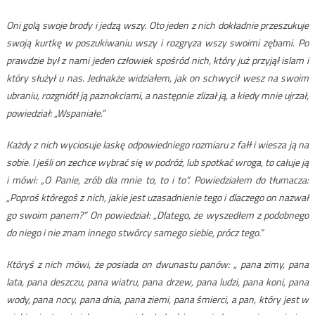
Oni golą swoje brody i jedzą wszy. Oto jeden z nich dokładnie przeszukuje
swoją kurtkę w poszukiwaniu wszy i rozgryza wszy swoimi zębami. Po
prawdzie był z nami jeden człowiek spośród nich, który już przyjął islam i
który służył u nas. Jednakże widziałem, jak on schwycił wesz na swoim
ubraniu, rozgniótł ją paznokciami, a następnie zlizał ją, a kiedy mnie ujrzał,
powiedział: „Wspaniałe.”
Każdy z nich wyciosuje laskę odpowiedniego rozmiaru z fałł i wiesza ją na
sobie. I jeśli on zechce wybrać się w podróż, lub spotkać wroga, to całuje ją
i mówi: „O Panie, zrób dla mnie to, to i to”. Powiedziałem do tłumacza:
„Poproś któregoś z nich, jakie jest uzasadnienie tego i dlaczego on nazwał
go swoim panem?” On powiedział: „Dlatego, że wyszedłem z podobnego
do niego i nie znam innego stwórcy samego siebie, prócz tego.”
Któryś z nich mówi, że posiada on dwunastu panów: „ pana zimy, pana
lata, pana deszczu, pana wiatru, pana drzew, pana ludzi, pana koni, pana
wody, pana nocy, pana dnia, pana ziemi, pana śmierci, a pan, który jest w