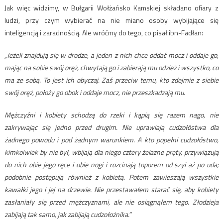
Jak więc widzimy, w Bułgarii Wołżańsko Kamskiej składano ofiary z
ludzi, przy czym wybierać na nie miano osoby wybijające się
inteligencją i zaradnością. Ale wróćmy do tego, co pisał ibn-Fadłan:
„Jeżeli znajdują się w drodze, a jeden z nich chce oddać mocz i oddaje go,
mając na sobie swój oręż, chwytają go i zabierają mu odzież i wszystko, co
ma ze sobą. To jest ich obyczaj. Zaś przeciw temu, kto zdejmie z siebie
swój oręż, położy go obok i oddaje mocz, nie przeszkadzają mu.
Mężczyźni i kobiety schodzą do rzeki i kąpią się razem nago, nie
zakrywając się jedno przed drugim. Nie uprawiają cudzołóstwa dla
żadnego powodu i pod żadnym warunkiem. A kto popełni cudzołóstwo,
kimkolwiek by nie był, wbijają dla niego cztery żelazne pręty, przywiązują
do nich obie jego ręce i obie nogi i rozcinają toporem od szyi aż po uda;
podobnie postępują również z kobietą. Potem zawieszają wszystkie
kawałki jego i jej na drzewie. Nie przestawałem starać się, aby kobiety
zasłaniały się przed mężczyznami, ale nie osiągnąłem tego. Złodzieja
zabijają tak samo, jak zabijają cudzołożnika.”