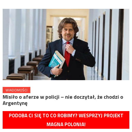
WIADOMOŚCI
Misiło o aferze w policji – nie doczytał, że chodzi o
Argentynę
PODOBA CI SIĘ TO CO ROBIMY? WESPRZYJ PROJEKT
MAGNA POLONIA!