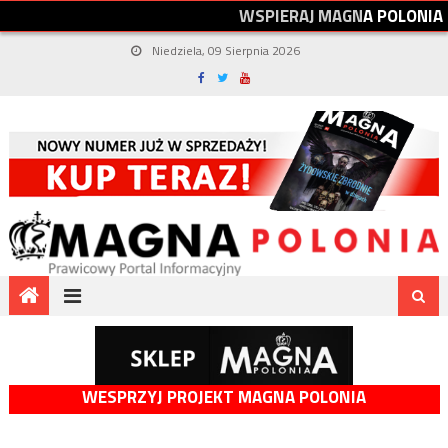
W
S
P
I
E
R
A
J
M
A
G
N
A
P
O
L
O
N
I
A
Niedziela, 09 Sierpnia 2026
WESPRZYJ PROJEKT MAGNA POLONIA