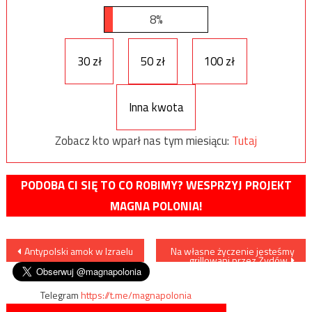
8%
30 zł
50 zł
100 zł
Inna kwota
Zobacz kto wparł nas tym miesiącu:
Tutaj
PODOBA CI SIĘ TO CO ROBIMY? WESPRZYJ PROJEKT
MAGNA POLONIA!
Nawigacja
Antypolski amok w Izraelu
Na własne życzenie jesteśmy
grillowani przez Żydów
wpisu
Telegram
https://t.me/magnapolonia