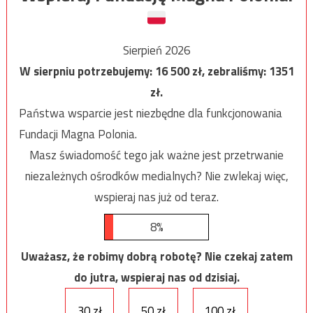
Sierpień 2026
W sierpniu potrzebujemy:
16 500
zł, zebraliśmy:
1351
zł.
Państwa wsparcie jest niezbędne dla funkcjonowania
Fundacji Magna Polonia.
Masz świadomość tego jak ważne jest przetrwanie
niezależnych ośrodków medialnych? Nie zwlekaj więc,
wspieraj nas już od teraz.
8%
Uważasz, że robimy dobrą robotę? Nie czekaj zatem
do jutra, wspieraj nas od dzisiaj.
30 zł
50 zł
100 zł