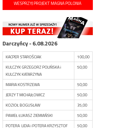
WESPRZYJ PROJEKT MAGNA POLONIA
Darczyńcy - 6.08.2026
KACPER STAROŚCIAK
100,00
KULCZYK GRZEGORZ POLIŃSKA i
50,00
KULCZYK KATARZYNA
MARIA KOSTRZEWA
50,00
JERZY T MICHAJŁOWICZ
50,00
KOZIOŁ BOGUSŁAW
35,00
PAWEŁ ŁUKASZ ZIEMIAŃSKI
50,00
POTERA LIDIA i POTERA KRZYSZTOF
50,00