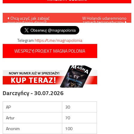
Nawigacja
Chcą uczyć, jak zabijać
W Holandii udaremniono
zamach terrorystyczny
nienarodzone dzieci?
wpisu
Telegram
https://t.me/magnapolonia
WESPRZYJ PROJEKT MAGNA POLONIA
Darczyńcy - 30.07.2026
AP
30
Artur
70
Anonim
100