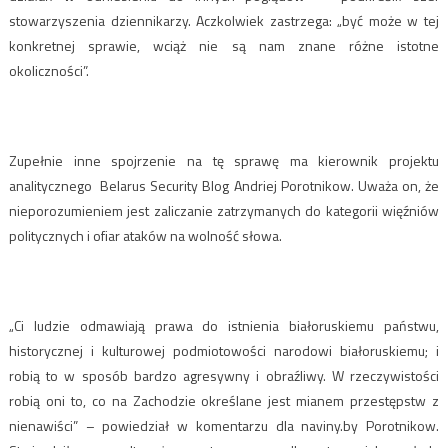
stowarzyszenia dziennikarzy. Aczkolwiek zastrzega: „być może w tej
konkretnej sprawie, wciąż nie są nam znane różne istotne
okoliczności”.
Zupełnie inne spojrzenie na tę sprawę ma kierownik projektu
analitycznego Belarus Security Blog Andriej Porotnikow. Uważa on, że
nieporozumieniem jest zaliczanie zatrzymanych do kategorii więźniów
politycznych i ofiar ataków na wolność słowa.
„Ci ludzie odmawiają prawa do istnienia białoruskiemu państwu,
historycznej i kulturowej podmiotowości narodowi białoruskiemu; i
robią to w sposób bardzo agresywny i obraźliwy. W rzeczywistości
robią oni to, co na Zachodzie określane jest mianem przestępstw z
nienawiści” – powiedział w komentarzu dla naviny.by Porotnikow.