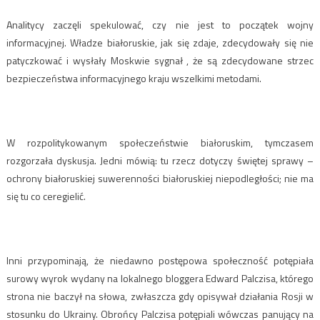
Analitycy zaczęli spekulować, czy nie jest to początek wojny
informacyjnej. Władze białoruskie, jak się zdaje, zdecydowały się nie
patyczkować i wysłały Moskwie sygnał , że są zdecydowane strzec
bezpieczeństwa informacyjnego kraju wszelkimi metodami.
W rozpolitykowanym społeczeństwie białoruskim, tymczasem
rozgorzała dyskusja. Jedni mówią: tu rzecz dotyczy świętej sprawy –
ochrony białoruskiej suwerenności białoruskiej niepodległości; nie ma
się tu co ceregielić.
Inni przypominają, że niedawno postępowa społeczność potępiała
surowy wyrok wydany na lokalnego bloggera Edward Palczisa, którego
strona nie baczył na słowa, zwłaszcza gdy opisywał działania Rosji w
stosunku do Ukrainy. Obrońcy Palczisa potępiali wówczas panujący na