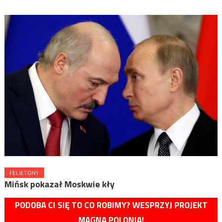
FELIETONY
Mińsk pokazał Moskwie kły
PODOBA CI SIĘ TO CO ROBIMY? WESPRZYJ PROJEKT
MAGNA POLONIA!