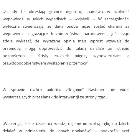
„Zasady te określają granice ingerencji państwa w wolność
wypowiedzi w takich wypadkach – wyjaśnił. – W szczególności
wytyczne stwierdzają, że dana osoba może zostać ukarana za
wypowiedzi zagrażające bezpieczeństwu narodowemu, jeśli rząd
zdoła wykazać, że wyrażane opinie mają wprost wzywają do
przemocy; mogą doprowadzić do takich działań; że istnieje
bezpośredni i ścisły związek między wypowiedziami a
prawdopodobieństwem wystąpienia przemocy.”
W sprawie dwóch autorów „Regnum” Bastunec nie widzi
wystarczających przesłanek do interwencji ze strony rządu.
„Wspierając takie działania władz, dajemy im wolną rękę do takich
działań w odniesieniu do innych poglądów” – podkreślił szef