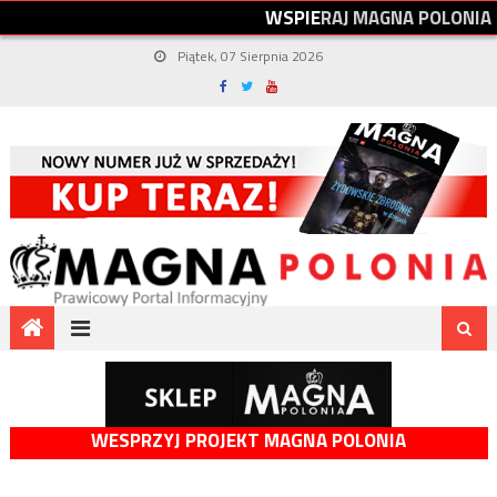
W
S
P
I
E
R
A
J
M
A
G
N
A
P
O
L
O
N
I
A
Piątek, 07 Sierpnia 2026
WESPRZYJ PROJEKT MAGNA POLONIA