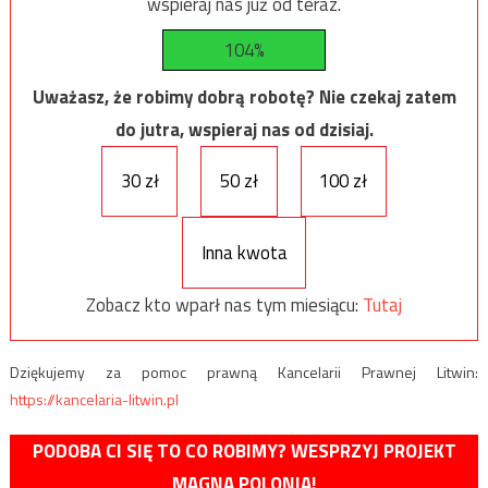
wspieraj nas już od teraz.
104%
Uważasz, że robimy dobrą robotę? Nie czekaj zatem
do jutra, wspieraj nas od dzisiaj.
30 zł
50 zł
100 zł
Inna kwota
Zobacz kto wparł nas tym miesiącu:
Tutaj
Dziękujemy za pomoc prawną Kancelarii Prawnej Litwin:
https://kancelaria-litwin.pl
PODOBA CI SIĘ TO CO ROBIMY? WESPRZYJ PROJEKT
MAGNA POLONIA!