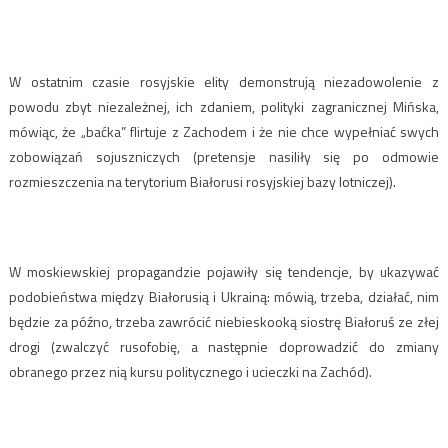
W ostatnim czasie rosyjskie elity demonstrują niezadowolenie z
powodu zbyt niezależnej, ich zdaniem, polityki zagranicznej Mińska,
mówiąc, że „baćka” flirtuje z Zachodem i że nie chce wypełniać swych
zobowiązań sojuszniczych (pretensje nasiliły się po odmowie
rozmieszczenia na terytorium Białorusi rosyjskiej bazy lotniczej).
W moskiewskiej propagandzie pojawiły się tendencje, by ukazywać
podobieństwa między Białorusią i Ukrainą: mówią, trzeba, działać, nim
będzie za późno, trzeba zawrócić niebieskooką siostrę Białoruś ze złej
drogi (zwalczyć rusofobię, a następnie doprowadzić do zmiany
obranego przez nią kursu politycznego i ucieczki na Zachód).