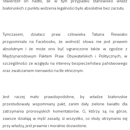
Stwierdził on nadto, że w tym przypadku stanowisko władz
białoruskich z punktu widzenia legalności było absolutnie bez zarzutu.
Tymczasem, działacz praw człowieka Tatiana Riewiako
przypomniała na Facebooku, że wolność słowa nie jest prawem
absolutnym i że może ono być ograniczone także w zgodzie z
Międzynarodowym Paktem Praw Obywatelskich i Politycznych, w
szczególności ze względu na interesy bezpieczeństwa państwowego
oraz zwalczaniem nienawiści na tle etnicznym.
Jest raczej mało prawdopodobne, by władze białoruskie
przestudiowały wspomniany pakt, zanim dały zielone światło dla
zatrzymania prorosyjskich komentatorów. Ci, którzy są na górze,
zawsze działają w myśl zasady, iż wszystko, co służy utrzymaniu się
przy władzy, jest prawnie i moralnie dozwolone.