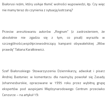
Białorusi reżim, który usiłuje tłumić wolności wypowiedzi, itp. Czy więc
nie mamy teraz do czynienia z sytuacją lustrzaną?
Przeciw aresztowaniu autorów „Regnum” (z zastrzeżeniem, że
absolutnie nie zgadza się z tym, co pisali) wyraziła w
szczególności,współprzewodniczący kampanii obywatelskiej „Mów
prawdę” Tatiana Karatkiewicz.
Szef Białoruskiego Stowarzyszenia Dziennikarzy, adwokat i pisarz
Andriej Bastuniec w komentarzu dla naviny.by powołał się Zasady
Johannesburskie, opracowane w 1995 roku przez wybitną grupę
ekspertów pod auspicjami Międzynarodowego Centrum przeciwko
Cenzurze – na artykuł 19: