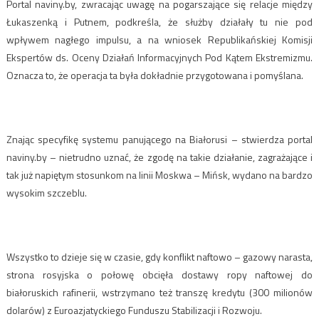
Portal naviny.by, zwracając uwagę na pogarszające się relacje między
Łukaszenką i Putnem, podkreśla, że służby działały tu nie pod
wpływem nagłego impulsu, a na wniosek Republikańskiej Komisji
Ekspertów ds. Oceny Działań Informacyjnych Pod Kątem Ekstremizmu.
Oznacza to, że operacja ta była dokładnie przygotowana i pomyślana.
Znając specyfikę systemu panującego na Białorusi – stwierdza portal
naviny.by – nietrudno uznać, że zgodę na takie działanie, zagrażające i
tak już napiętym stosunkom na linii Moskwa – Mińsk, wydano na bardzo
wysokim szczeblu.
Wszystko to dzieje się w czasie, gdy konflikt naftowo – gazowy narasta,
strona rosyjska o połowę obcięła dostawy ropy naftowej do
białoruskich rafinerii, wstrzymano też transzę kredytu (300 milionów
dolarów) z Euroazjatyckiego Funduszu Stabilizacji i Rozwoju.