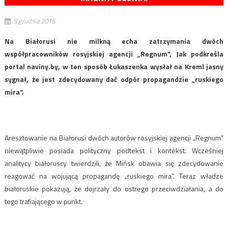
9 grudnia 2016
Na Białorusi nie milkną echa zatrzymania dwóch
współpracowników rosyjskiej agencji „Regnum”, Jak podkreśla
portal naviny.by, w ten sposób Łukaszenka wysłał na Kreml jasny
sygnał, że jest zdecydowany dać odpór propagandzie „ruskiego
mira”.
Aresztowanie na Białorusi dwóch autorów rosyjskiej agencji „Regnum”
niewątpliwie posiada polityczny podtekst i kontekst. Wcześniej
analitycy białoruscy twierdzili, że Mińsk obawia się zdecydowanie
reagować na wojującą propagandę „ruskiego mira”. Teraz władze
białoruskie pokazują, że dojrzały do ostrego przeciwdziałania, a do
tego trafiającego w punkt.