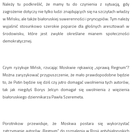
Należy tu podkreślić, że mamy tu do czynienia z sytuacją, gdy
zagrożenie dotyczy nie tylko ludzi znajdujących się na szczytach władzy
w Mińsku, ale także białoruskiej suwerenności i pryncypiów. Tym należy
wyjaśnić stosunkowo szerokie poparcie dla głośnych aresztowań w
środowisku, które jest zwykle określane mianem społeczności
demokratycznej.
Czym ryzykuje Mińsk, rzucając Moskwie rękawicę „sprawą Regnum”?
Można zaryzykować przypuszczenie, że mało prawdopodobne będzie
to, że Putin będzie się dziś czy jutro domagać uwolnienia tych autorów,
tak jak niegdyś Borys Jelcyn domagał się uwolnienia z więzienia
białoruskiego dziennikarza Pawła Szeremeta.
Porotnikow przewiduje, że Moskwa postara się wykorzystać
zatrzymanie autorów „Regnum” do rozpalenia w Rosji antybiałoruskich