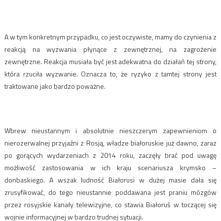
A w tym konkretnym przypadku, co jest oczywiste, mamy do czynienia z
reakcją na wyzwania płynące z zewnętrznej, na zagrożenie
zewnętrzne. Reakcja musiała być jest adekwatna do działań tej strony,
która rzuciła wyzwanie. Oznacza to, że ryzyko z tamtej strony jest
traktowane jako bardzo poważne.
Wbrew nieustannym i absolutnie nieszczerym zapewnieniom o
nierozerwalnej przyjaźni z Rosją, władze białoruskie już dawno, zaraz
po gorących wydarzeniach z 2014 roku, zaczęły brać pod uwagę
możliwość zastosowania w ich kraju scenariusza krymsko –
donbaskiego. A wszak ludność Białorusi w dużej masie dała się
zrusyfikować, do tego nieustannie poddawana jest praniu mózgów
przez rosyjskie kanały telewizyjne, co stawia Białoruś w toczącej się
wojnie informacyjnej w bardzo trudnej sytuacji.