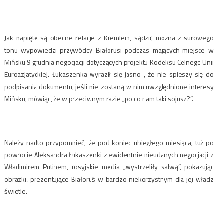
Jak napięte są obecne relacje z Kremlem, sądzić można z surowego
tonu wypowiedzi przywódcy Białorusi podczas mających miejsce w
Mińsku 9 grudnia negocjacji dotyczących projektu Kodeksu Celnego Unii
Euroazjatyckiej. Łukaszenka wyraził się jasno , że nie spieszy się do
podpisania dokumentu, jeśli nie zostaną w nim uwzględnione interesy
Mińsku, mówiąc, że w przeciwnym razie „po co nam taki sojusz?”.
Należy nadto przypomnieć, że pod koniec ubiegłego miesiąca, tuż po
powrocie Aleksandra Łukaszenki z ewidentnie nieudanych negocjacji z
Władimirem Putinem, rosyjskie media „wystrzeliły salwą”, pokazując
obrazki, prezentujące Białoruś w bardzo niekorzystnym dla jej władz
świetle.