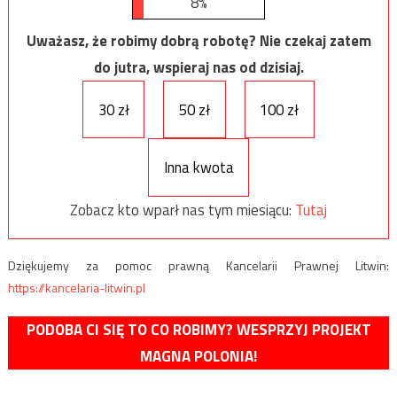
8%
Uważasz, że robimy dobrą robotę? Nie czekaj zatem
do jutra, wspieraj nas od dzisiaj.
30 zł
50 zł
100 zł
Inna kwota
Zobacz kto wparł nas tym miesiącu:
Tutaj
Dziękujemy za pomoc prawną Kancelarii Prawnej Litwin:
https://kancelaria-litwin.pl
PODOBA CI SIĘ TO CO ROBIMY? WESPRZYJ PROJEKT
MAGNA POLONIA!