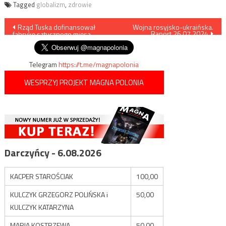
Tagged
globalizm
,
zdrowie
Nawigacja
Rząd Tuska dofinansował
Wojna rosyjsko-ukraińska.
Raport 26.07.2024
fabrykę sztucznego mięsa
wpisu
Telegram
https://t.me/magnapolonia
WESPRZYJ PROJEKT MAGNA POLONIA
Darczyńcy - 6.08.2026
KACPER STAROŚCIAK
100,00
KULCZYK GRZEGORZ POLIŃSKA i
50,00
KULCZYK KATARZYNA
MARIA KOSTRZEWA
50,00