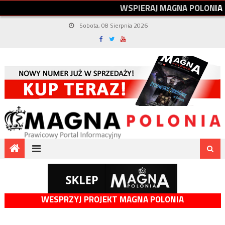
W
S
P
I
E
R
A
J
M
A
G
N
A
P
O
L
O
N
I
A
Sobota, 08 Sierpnia 2026
WESPRZYJ PROJEKT MAGNA POLONIA