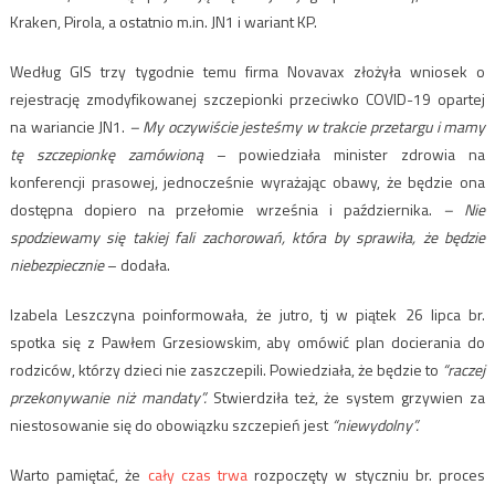
Kraken, Pirola, a ostatnio m.in. JN1 i wariant KP.
Według GIS trzy tygodnie temu firma Novavax złożyła wniosek o
rejestrację zmodyfikowanej szczepionki przeciwko COVID-19 opartej
na wariancie JN1.
– My oczywiście jesteśmy w trakcie przetargu i mamy
tę szczepionkę zamówioną
– powiedziała minister zdrowia na
konferencji prasowej, jednocześnie wyrażając obawy, że będzie ona
dostępna dopiero na przełomie września i października.
– Nie
spodziewamy się takiej fali zachorowań, która by sprawiła, że będzie
niebezpiecznie
– dodała.
Izabela Leszczyna poinformowała, że jutro, tj w piątek 26 lipca br.
spotka się z Pawłem Grzesiowskim, aby omówić plan docierania do
rodziców, którzy dzieci nie zaszczepili. Powiedziała, że będzie to
“raczej
przekonywanie niż mandaty”.
Stwierdziła też, że system grzywien za
niestosowanie się do obowiązku szczepień jest
“niewydolny”.
Warto pamiętać, że
cały czas trwa
rozpoczęty w styczniu br. proces