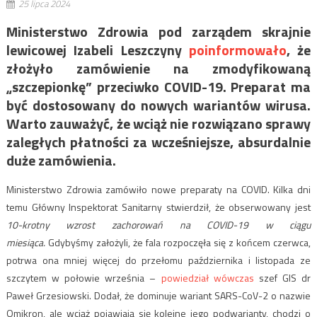
25 lipca 2024
Ministerstwo Zdrowia pod zarządem skrajnie
lewicowej Izabeli Leszczyny
poinformowało
, że
złożyło zamówienie na zmodyfikowaną
„szczepionkę” przeciwko COVID-19. Preparat ma
być dostosowany do nowych wariantów wirusa.
Warto zauważyć, że wciąż nie rozwiązano sprawy
zaległych płatności za wcześniejsze, absurdalnie
duże zamówienia.
Ministerstwo Zdrowia zamówiło nowe preparaty na COVID. Kilka dni
temu Główny Inspektorat Sanitarny stwierdził, że obserwowany jest
10-krotny wzrost zachorowań na COVID-19 w ciągu
miesiąca.
Gdybyśmy założyli, że fala rozpoczęła się z końcem czerwca,
potrwa ona mniej więcej do przełomu października i listopada ze
szczytem w połowie września –
powiedział wówczas
szef GIS dr
Paweł Grzesiowski. Dodał, że dominuje wariant SARS-CoV-2 o nazwie
Omikron, ale wciąż pojawiają się kolejne jego podwarianty, chodzi o