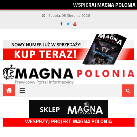
W
S
P
I
E
R
A
J
M
A
G
N
A
P
O
L
O
N
I
A
Sobota, 08 Sierpnia 2026
WESPRZYJ PROJEKT MAGNA POLONIA