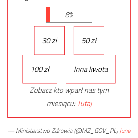
8%
30 zł
50 zł
100 zł
Inna kwota
Zobacz kto wparł nas tym
miesiącu:
Tutaj
— Ministerstwo Zdrowia (@MZ_GOV_PL)
June