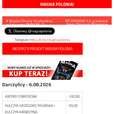
MAGNA POLONIA!
Nawigacja
Wojska Obrony Terytorialnej
PIT-RADWAR S.A. przekazał
Siłom Zbrojnym RP kolejne
w ćwiczeniu DRAGON-21
POPRADY
wpisu
Telegram
https://t.me/magnapolonia
WESPRZYJ PROJEKT MAGNA POLONIA
Darczyńcy - 6.08.2026
KACPER STAROŚCIAK
100,00
KULCZYK GRZEGORZ POLIŃSKA i
50,00
KULCZYK KATARZYNA