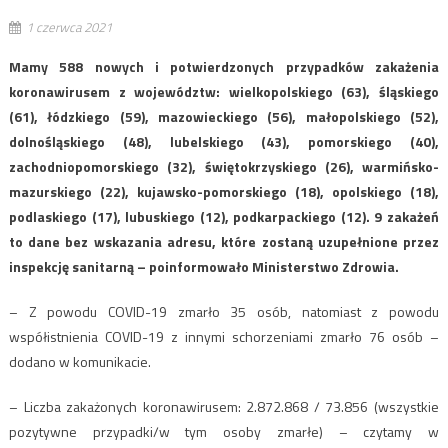
1 czerwca 2021
Mamy 588 nowych i potwierdzonych przypadków zakażenia
koronawirusem z województw: wielkopolskiego (63), śląskiego
(61), łódzkiego (59), mazowieckiego (56), małopolskiego (52),
dolnośląskiego (48), lubelskiego (43), pomorskiego (40),
zachodniopomorskiego (32), świętokrzyskiego (26), warmińsko-
mazurskiego (22), kujawsko-pomorskiego (18), opolskiego (18),
podlaskiego (17), lubuskiego (12), podkarpackiego (12). 9 zakażeń
to dane bez wskazania adresu, które zostaną uzupełnione przez
inspekcję sanitarną – poinformowało Ministerstwo Zdrowia.
– Z powodu COVID-19 zmarło 35 osób, natomiast z powodu
współistnienia COVID-19 z innymi schorzeniami zmarło 76 osób –
dodano w komunikacie.
– Liczba zakażonych koronawirusem: 2.872.868 / 73.856 (wszystkie
pozytywne przypadki/w tym osoby zmarłe) – czytamy w