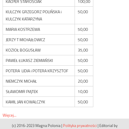
KACPER STAROŚCIAK
100,00
KULCZYK GRZEGORZ POLIŃSKA i
50,00
KULCZYK KATARZYNA
MARIA KOSTRZEWA
50,00
JERZY T MICHAJŁOWICZ
50,00
KOZIOŁ BOGUSŁAW
35,00
PAWEŁ ŁUKASZ ZIEMIAŃSKI
50,00
POTERA LIDIA i POTERA KRZYSZTOF
50,00
NIEMCZYK MICHAŁ
20,00
SŁAWOMIR PIĄTEK
10,00
KAMIL JAN KOWALCZYK
50,00
Więcej...
(c) 2016-2023 Magna Polonia
|
Polityka prywatności
|
Editorial by