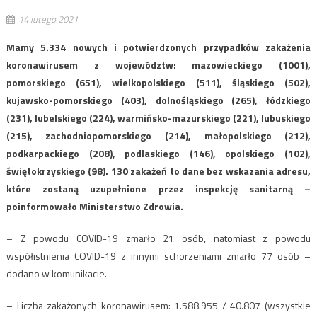
14 lutego 2021
Mamy 5.334 nowych i potwierdzonych przypadków zakażenia
koronawirusem z województw: mazowieckiego (1001),
pomorskiego (651), wielkopolskiego (511), śląskiego (502),
kujawsko-pomorskiego (403), dolnośląskiego (265), łódzkiego
(231), lubelskiego (224), warmińsko-mazurskiego (221), lubuskiego
(215), zachodniopomorskiego (214), małopolskiego (212),
podkarpackiego (208), podlaskiego (146), opolskiego (102),
świętokrzyskiego (98). 130 zakażeń to dane bez wskazania adresu,
które zostaną uzupełnione przez inspekcję sanitarną –
poinformowało Ministerstwo Zdrowia.
– Z powodu COVID-19 zmarło 21 osób, natomiast z powodu
współistnienia COVID-19 z innymi schorzeniami zmarło 77 osób –
dodano w komunikacie.
– Liczba zakażonych koronawirusem: 1.588.955 / 40.807 (wszystkie