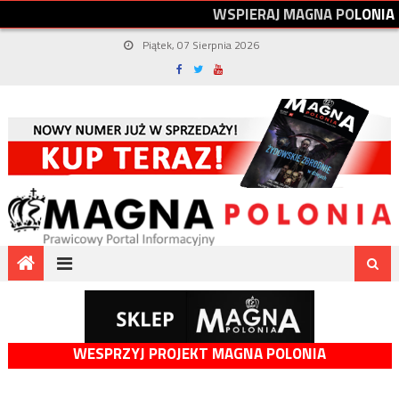
W
S
P
I
E
R
A
J
M
A
G
N
A
P
O
L
O
N
I
A
Piątek, 07 Sierpnia 2026
WESPRZYJ PROJEKT MAGNA POLONIA