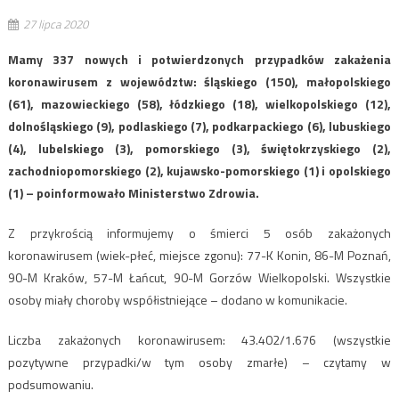
27 lipca 2020
Mamy 337 nowych i potwierdzonych przypadków zakażenia
koronawirusem z województw: śląskiego (150), małopolskiego
(61), mazowieckiego (58), łódzkiego (18), wielkopolskiego (12),
dolnośląskiego (9), podlaskiego (7), podkarpackiego (6), lubuskiego
(4), lubelskiego (3), pomorskiego (3), świętokrzyskiego (2),
zachodniopomorskiego (2), kujawsko-pomorskiego (1) i opolskiego
(1) – poinformowało Ministerstwo Zdrowia.
Z przykrością informujemy o śmierci 5 osób zakażonych
koronawirusem (wiek-płeć, miejsce zgonu): 77-K Konin, 86-M Poznań,
90-M Kraków, 57-M Łańcut, 90-M Gorzów Wielkopolski. Wszystkie
osoby miały choroby współistniejące – dodano w komunikacie.
Liczba zakażonych koronawirusem: 43.402/1.676 (wszystkie
pozytywne przypadki/w tym osoby zmarłe) – czytamy w
podsumowaniu.