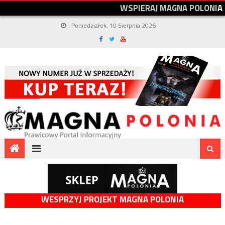
W
S
P
I
E
R
A
J
M
A
G
N
A
P
O
L
O
N
I
A
Poniedziałek, 10 Sierpnia 2026
WESPRZYJ PROJEKT MAGNA POLONIA