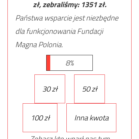
zł, zebraliśmy:
1351
zł.
Państwa wsparcie jest niezbędne
dla funkcjonowania Fundacji
Magna Polonia.
8%
30 zł
50 zł
100 zł
Inna kwota
Zobacz kto wparł nas tym