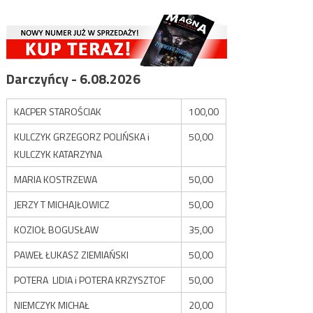
Darczyńcy - 6.08.2026
KACPER STAROŚCIAK
100,00
KULCZYK GRZEGORZ POLIŃSKA i
50,00
KULCZYK KATARZYNA
MARIA KOSTRZEWA
50,00
JERZY T MICHAJŁOWICZ
50,00
KOZIOŁ BOGUSŁAW
35,00
PAWEŁ ŁUKASZ ZIEMIAŃSKI
50,00
POTERA LIDIA i POTERA KRZYSZTOF
50,00
NIEMCZYK MICHAŁ
20,00