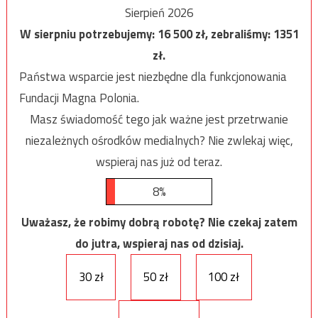
Sierpień 2026
W sierpniu potrzebujemy:
16 500
zł, zebraliśmy:
1351
zł.
Państwa wsparcie jest niezbędne dla funkcjonowania
Fundacji Magna Polonia.
Masz świadomość tego jak ważne jest przetrwanie
niezależnych ośrodków medialnych? Nie zwlekaj więc,
wspieraj nas już od teraz.
8%
Uważasz, że robimy dobrą robotę? Nie czekaj zatem
do jutra, wspieraj nas od dzisiaj.
30 zł
50 zł
100 zł