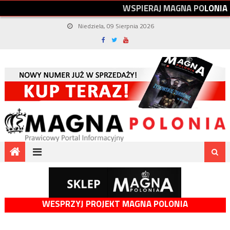
W
S
P
I
E
R
A
J
M
A
G
N
A
P
O
L
O
N
I
A
Niedziela, 09 Sierpnia 2026
WESPRZYJ PROJEKT MAGNA POLONIA