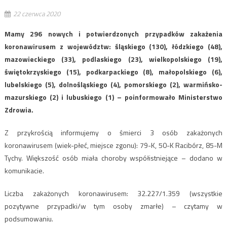
22 czerwca 2020
Mamy 296 nowych i potwierdzonych przypadków zakażenia
koronawirusem z województw: śląskiego (130), łódzkiego (48),
mazowieckiego (33), podlaskiego (23), wielkopolskiego (19),
świętokrzyskiego (15), podkarpackiego (8), małopolskiego (6),
lubelskiego (5), dolnośląskiego (4), pomorskiego (2), warmińsko-
mazurskiego (2) i lubuskiego (1) – poinformowało Ministerstwo
Zdrowia.
Z przykrością informujemy o śmierci 3 osób zakażonych
koronawirusem (wiek-płeć, miejsce zgonu): 79-K, 50-K Racibórz, 85-M
Tychy. Większość osób miała choroby współistniejące – dodano w
komunikacie.
Liczba zakażonych koronawirusem: 32.227/1.359 (wszystkie
pozytywne przypadki/w tym osoby zmarłe) – czytamy w
podsumowaniu.