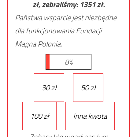
zł, zebraliśmy:
1351
zł.
Państwa wsparcie jest niezbędne
dla funkcjonowania Fundacji
Magna Polonia.
8%
30 zł
50 zł
100 zł
Inna kwota
Zobacz kto wparł nas tym