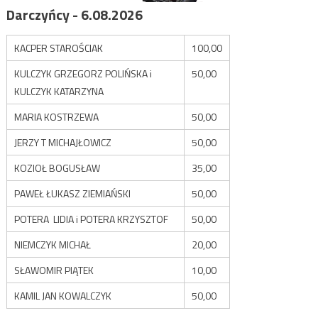
Darczyńcy - 6.08.2026
KACPER STAROŚCIAK
100,00
KULCZYK GRZEGORZ POLIŃSKA i
50,00
KULCZYK KATARZYNA
MARIA KOSTRZEWA
50,00
JERZY T MICHAJŁOWICZ
50,00
KOZIOŁ BOGUSŁAW
35,00
PAWEŁ ŁUKASZ ZIEMIAŃSKI
50,00
POTERA LIDIA i POTERA KRZYSZTOF
50,00
NIEMCZYK MICHAŁ
20,00
SŁAWOMIR PIĄTEK
10,00
KAMIL JAN KOWALCZYK
50,00