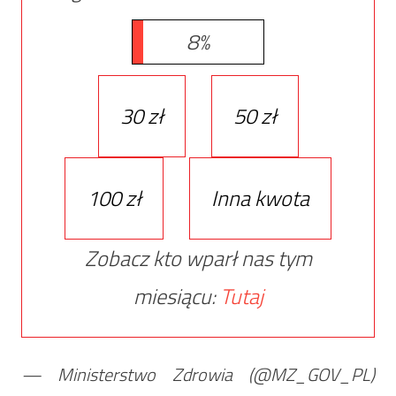
8%
30 zł
50 zł
100 zł
Inna kwota
Zobacz kto wparł nas tym
miesiącu:
Tutaj
— Ministerstwo Zdrowia (@MZ_GOV_PL)