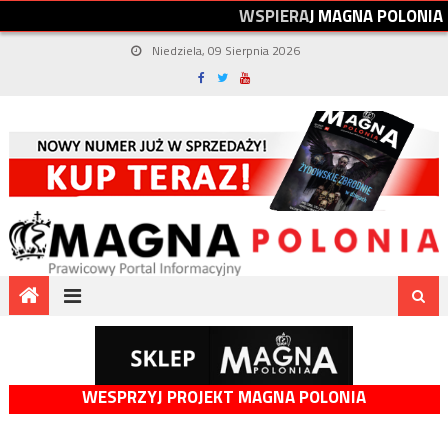
W
S
P
I
E
R
A
J
M
A
G
N
A
P
O
L
O
N
I
A
Niedziela, 09 Sierpnia 2026
WESPRZYJ PROJEKT MAGNA POLONIA