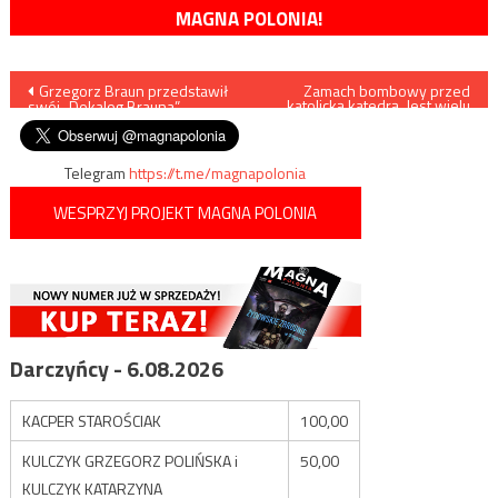
MAGNA POLONIA!
Nawigacja
Grzegorz Braun przedstawił
Zamach bombowy przed
katolicką katedrą. Jest wielu
swój „Dekalog Brauna”
rannych
wpisu
Telegram
https://t.me/magnapolonia
WESPRZYJ PROJEKT MAGNA POLONIA
Darczyńcy - 6.08.2026
KACPER STAROŚCIAK
100,00
KULCZYK GRZEGORZ POLIŃSKA i
50,00
KULCZYK KATARZYNA