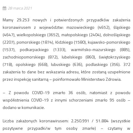
28 marca 2021
Mamy 29.253 nowych i potwierdzonych przypadków zakażenia
koronawirusem z województw: mazowieckiego (4652), śląskiego
(4647), wielkopolskiego (3652), małopolskiego (2404), dolnośląskiego
(2207), pomorskiego (1874), łódzkiego (1580), kujawsko-pomorskiego
(1537), podkarpackiego (1333), warmińsko-mazurskiego (885),
zachodniopomorskiego (872), lubelskiego (860), świętokrzyskiego
(718), opolskiego (668), lubuskiego (636), podlaskiego (356). 372
zakażenia to dane bez wskazania adresu, które zostaną uzupełnione
przez inspekcję sanitarną – poinformowało Ministerstwo Zdrowia.
– Z powodu COVID-19 zmarło 36 osób, natomiast z powodu
współistnienia COVID-19 z innymi schorzeniami zmarło 95 osób –
dodano w komunikacie.
Liczba zakażonych koronawirusem: 2.250.991 / 51.884 (wszystkie
pozytywne przypadki/w tym osoby zmarłe) – czytamy w