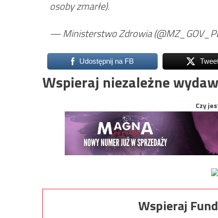
osoby zmarłe).
— Ministerstwo Zdrowia (@MZ_GOV_P
Udostępnij na FB
Twee
Wspieraj niezależne wydaw
Czy jes
Wspieraj Fund