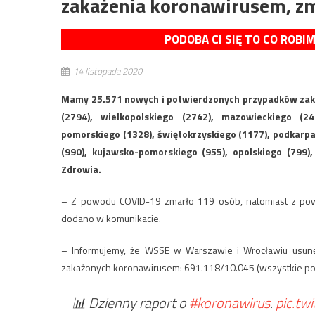
zakażenia koronawirusem, z
PODOBA CI SIĘ TO CO ROBI
14 listopada 2020
Mamy 25.571 nowych i potwierdzonych przypadków zaka
(2794), wielkopolskiego (2742), mazowieckiego (24
pomorskiego (1328), świętokrzyskiego (1177), podkarp
(990), kujawsko-pomorskiego (955), opolskiego (799)
Zdrowia.
– Z powodu COVID-19 zmarło 119 osób, natomiast z pow
dodano w komunikacie.
– Informujemy, że WSSE w Warszawie i Wrocławiu usunęł
zakażonych koronawirusem: 691.118/10.045 (wszystkie p
📊 Dzienny raport o
#koronawirus
.
pic.t