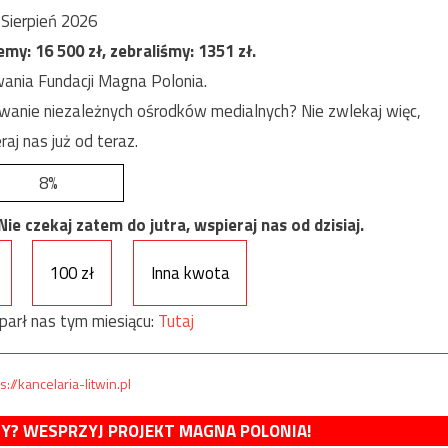
Sierpień 2026
jemy:
16 500
zł, zebraliśmy:
1351
zł.
ania Fundacji Magna Polonia.
anie niezależnych ośrodków medialnych? Nie zwlekaj więc,
raj nas już od teraz.
8%
e czekaj zatem do jutra, wspieraj nas od dzisiaj.
100 zł
Inna kwota
parł nas tym miesiącu:
Tutaj
s://kancelaria-litwin.pl
MY? WESPRZYJ PROJEKT MAGNA POLONIA!