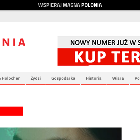
W
S
P
I
E
R
A
J
M
A
G
N
A
P
O
L
O
N
I
A
& Holocher
Żydzi
Gospodarka
Historia
Wiara
Po