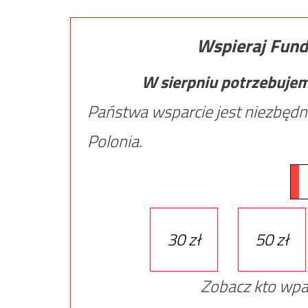
Wspieraj Fund
W sierpniu potrzebuje
Państwa wsparcie jest niezbędn
Polonia.
30 zł
50 zł
Zobacz kto wpa