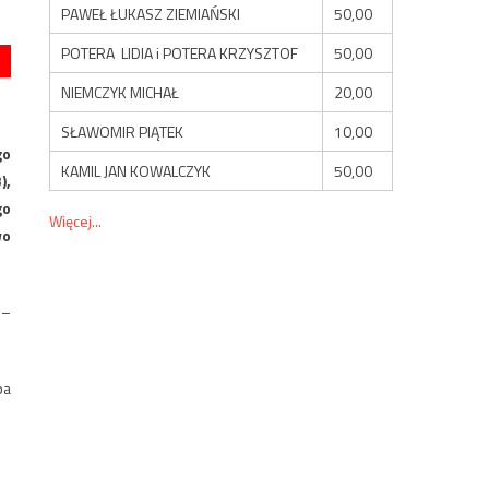
PAWEŁ ŁUKASZ ZIEMIAŃSKI
50,00
POTERA LIDIA i POTERA KRZYSZTOF
50,00
NIEMCZYK MICHAŁ
20,00
SŁAWOMIR PIĄTEK
10,00
go
KAMIL JAN KOWALCZYK
50,00
),
go
Więcej...
wo
 –
ba