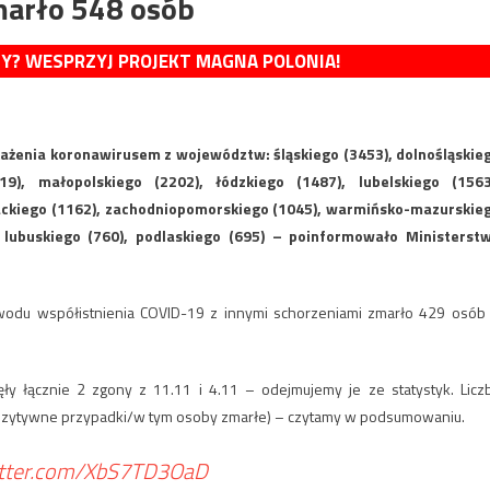
marło 548 osób
MY? WESPRZYJ PROJEKT MAGNA POLONIA!
żenia koronawirusem z województw: śląskiego (3453), dolnośląskie
19), małopolskiego (2202), łódzkiego (1487), lubelskiego (1563
ackiego (1162), zachodniopomorskiego (1045), warmińsko-mazurskie
, lubuskiego (760), podlaskiego (695) – poinformowało Ministerst
odu współistnienia COVID-19 z innymi schorzeniami zmarło 429 osób
y łącznie 2 zgony z 11.11 i 4.11 – odejmujemy je ze statystyk. Licz
ozytywne przypadki/w tym osoby zmarłe) – czytamy w podsumowaniu.
witter.com/XbS7TD3OaD