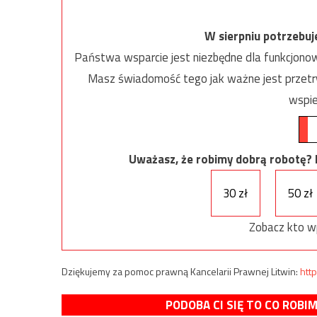
W sierpniu potrzebu
Państwa wsparcie jest niezbędne dla funkcjonow
Masz świadomość tego jak ważne jest przetrw
wspie
Uważasz, że robimy dobrą robotę? Ni
30 zł
50 zł
Zobacz kto w
Dziękujemy za pomoc prawną Kancelarii Prawnej Litwin:
http
PODOBA CI SIĘ TO CO ROBI