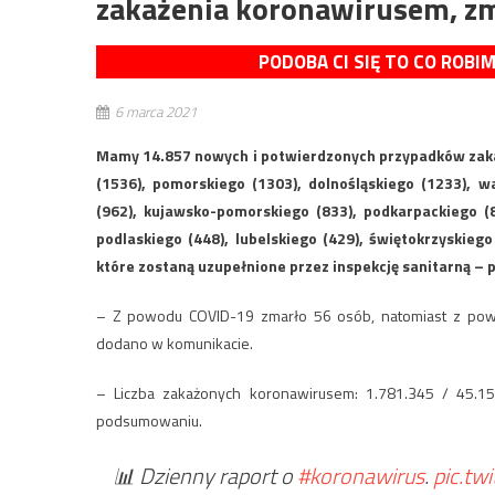
zakażenia koronawirusem, z
PODOBA CI SIĘ TO CO ROBI
6 marca 2021
Mamy 14.857 nowych i potwierdzonych przypadków zaka
(1536), pomorskiego (1303), dolnośląskiego (1233), w
(962), kujawsko-pomorskiego (833), podkarpackiego (8
podlaskiego (448), lubelskiego (429), świętokrzyskieg
które zostaną uzupełnione przez inspekcję sanitarną –
– Z powodu COVID-19 zmarło 56 osób, natomiast z powo
dodano w komunikacie.
– Liczba zakażonych koronawirusem: 1.781.345 / 45.1
podsumowaniu.
📊 Dzienny raport o
#koronawirus
.
pic.tw