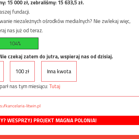
my:
15 000
zł, zebraliśmy:
15 633,5
zł.
szej fundacji.
anie niezależnych ośrodków medialnych? Nie zwlekaj więc,
raj nas już od teraz.
104%
e czekaj zatem do jutra, wspieraj nas od dzisiaj.
100 zł
Inna kwota
parł nas tym miesiącu:
Tutaj
s://kancelaria-litwin.pl
MY? WESPRZYJ PROJEKT MAGNA POLONIA!