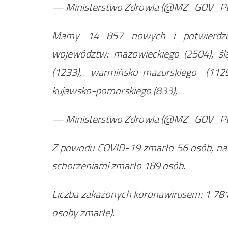
— Ministerstwo Zdrowia (@MZ_GOV_P
Mamy 14 857 nowych i potwierdzo
województw: mazowieckiego (2504), ślą
(1233), warmińsko-mazurskiego (1129
kujawsko-pomorskiego (833),
— Ministerstwo Zdrowia (@MZ_GOV_P
Z powodu COVID-19 zmarło 56 osób, nat
schorzeniami zmarło 189 osób.
Liczba zakażonych koronawirusem: 1 78
osoby zmarłe).