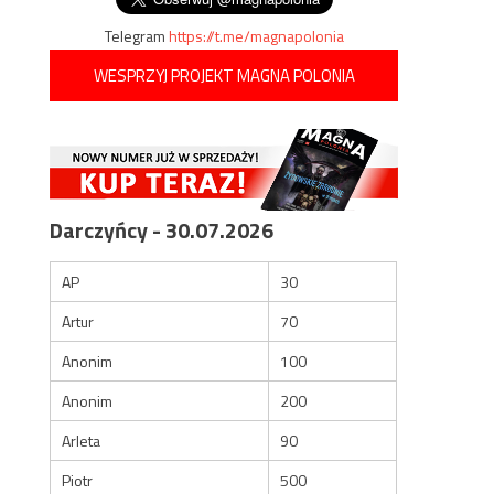
Telegram
https://t.me/magnapolonia
WESPRZYJ PROJEKT MAGNA POLONIA
Darczyńcy - 30.07.2026
AP
30
Artur
70
Anonim
100
Anonim
200
Arleta
90
Piotr
500