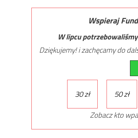
Wspieraj Fund
W lipcu potrzebowaliśmy
Dziękujemy! i zachęcamy do dals
30 zł
50 zł
Zobacz kto wpa