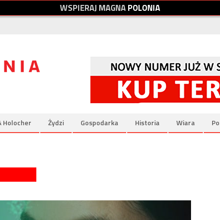
W
S
P
I
E
R
A
J
M
A
G
N
A
P
O
L
O
N
I
A
& Holocher
Żydzi
Gospodarka
Historia
Wiara
Po