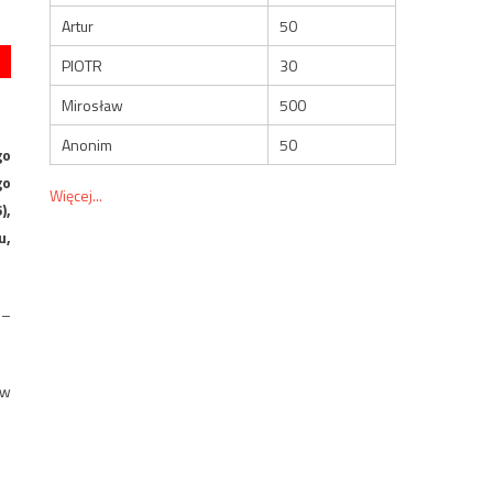
Artur
50
PIOTR
30
Mirosław
500
Anonim
50
go
go
Więcej...
),
u,
 –
 w