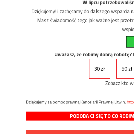
W lipcu potrzebowaliś
Dziękujemy! i zachęcamy do dalszego wsparcia na
Masz świadomość tego jak ważne jest przetrw
wspie
Uważasz, że robimy dobrą robotę? Ni
30 zł
50 zł
Zobacz kto w
Dziękujemy za pomoc prawną Kancelarii Prawnej Litwin:
http
PODOBA CI SIĘ TO CO ROBI