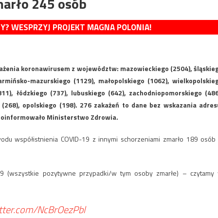
marło 245 osób
MY? WESPRZYJ PROJEKT MAGNA POLONIA!
żenia koronawirusem z województw: mazowieckiego (2504), śląskie
armińsko-mazurskiego (1129), małopolskiego (1062), wielkopolskie
11), łódzkiego (737), lubuskiego (642), zachodniopomorskiego (486
o (268), opolskiego (198). 276 zakażeń to dane bez wskazania adres
 poinformowało Ministerstwo Zdrowia.
du współistnienia COVID-19 z innymi schorzeniami zmarło 189 osób
59 (wszystkie pozytywne przypadki/w tym osoby zmarłe) – czytamy
itter.com/NcBrOezPbl