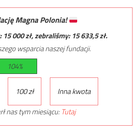
ację Magna Polonia!
:
15 000
zł, zebraliśmy:
15 633,5
zł.
zego wsparcia naszej fundacji.
104%
100 zł
Inna kwota
rł nas tym miesiącu:
Tutaj