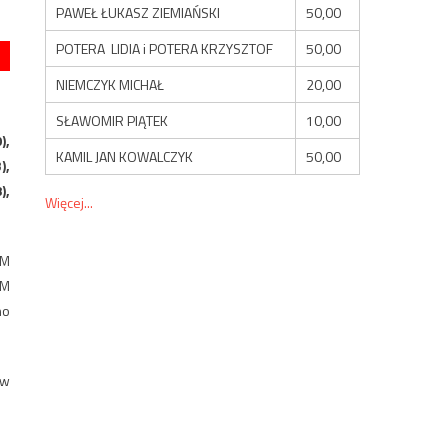
PAWEŁ ŁUKASZ ZIEMIAŃSKI
50,00
POTERA LIDIA i POTERA KRZYSZTOF
50,00
NIEMCZYK MICHAŁ
20,00
SŁAWOMIR PIĄTEK
10,00
),
KAMIL JAN KOWALCZYK
50,00
),
),
Więcej...
-M
-M
no
 w