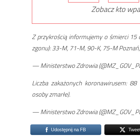
Zobacz kto wpa
Z przykrością informujemy o śmierci 15
zgonu): 33-M, 71-M, 90-K, 75-M Poznań,
— Ministerstwo Zdrowia (@MZ_GOV_P
Liczba zakażonych koronawirusem: 88
osoby zmarłe).
— Ministerstwo Zdrowia (@MZ_GOV_P
Udostępnij na FB
Twee