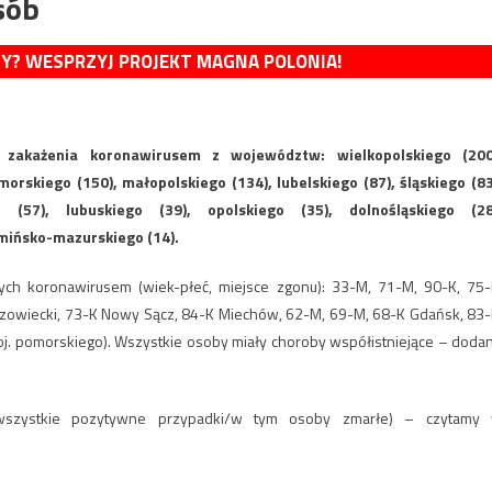
sób
MY? WESPRZYJ PROJEKT MAGNA POLONIA!
akażenia koronawirusem z województw: wielkopolskiego (200
rskiego (150), małopolskiego (134), lubelskiego (87), śląskiego (83
 (57), lubuskiego (39), opolskiego (35), dolnośląskiego (28
mińsko-mazurskiego (14).
ych koronawirusem (wiek-płeć, miejsce zgonu): 33-M, 71-M, 90-K, 75
zowiecki, 73-K Nowy Sącz, 84-K Miechów, 62-M, 69-M, 68-K Gdańsk, 83
j. pomorskiego). Wszystkie osoby miały choroby współistniejące – doda
(wszystkie pozytywne przypadki/w tym osoby zmarłe) – czytamy