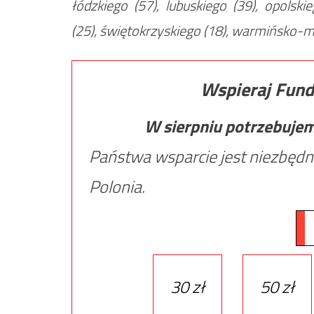
łódzkiego (57), lubuskiego (39), opolsk
(25), świętokrzyskiego (18), warmińsko-m
Wspieraj Fund
W sierpniu potrzebuje
Państwa wsparcie jest niezbędn
Polonia.
30 zł
50 zł