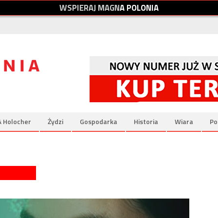
W
S
P
I
E
R
A
J
M
A
G
N
A
P
O
L
O
N
I
A
& Holocher
Żydzi
Gospodarka
Historia
Wiara
Po