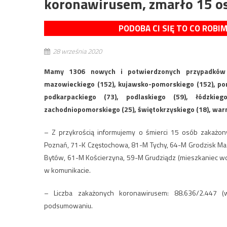
koronawirusem, zmarło 15 o
PODOBA CI SIĘ TO CO ROBI
28 września 2020
Mamy 1306 nowych i potwierdzonych przypadków z
mazowieckiego (152), kujawsko-pomorskiego (152), pomo
podkarpackiego (73), podlaskiego (59), łódzkiego
zachodniopomorskiego (25), świętokrzyskiego (18), war
– Z przykrością informujemy o śmierci 15 osób zakażon
Poznań, 71-K Częstochowa, 81-M Tychy, 64-M Grodzisk Ma
Bytów, 61-M Kościerzyna, 59-M Grudziądz (mieszkaniec wo
w komunikacie.
– Liczba zakażonych koronawirusem: 88.636/2.447 
podsumowaniu.