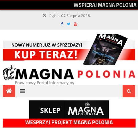
W
S
P
I
E
R
A
J
M
A
G
N
A
P
O
L
O
N
I
A
Piątek, 07 Sierpnia 2026
WESPRZYJ PROJEKT MAGNA POLONIA