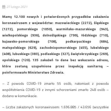
27 lutego 2021
Mamy 12.100 nowych i potwierdzonych przypadków zakażenia
koronawirusem z województw: mazowieckiego (2272), śląskiego
(1272), pomorskiego (1050), warmińsko-mazurskiego (943),
wielkopolskiego (936), dolnośląskiego (799), łódzkiego (710),
kujawsko-pomorskiego (708), podkarpackiego (684),
małopolskiego (629), zachodniopomorskiego (455), lubelskiego
(408), lubuskiego (383), podlaskiego (327), świętokrzyskiego (269),
opolskiego (120). 135 zakażeń to dane bez wskazania adresu,
które zostaną uzupełnione przez inspekcję sanitarną –
poinformowało Ministerstwo Zdrowia.
– Z powodu COVID-19 zmarło 55 osób, natomiast z powodu
współistnienia COVID-19 z innymi schorzeniami zmarło 248 osób –
dodano w komunikacie.
– Liczba zakażonych koronawirusem: 1.696.885 / 43.656 (wszystkie