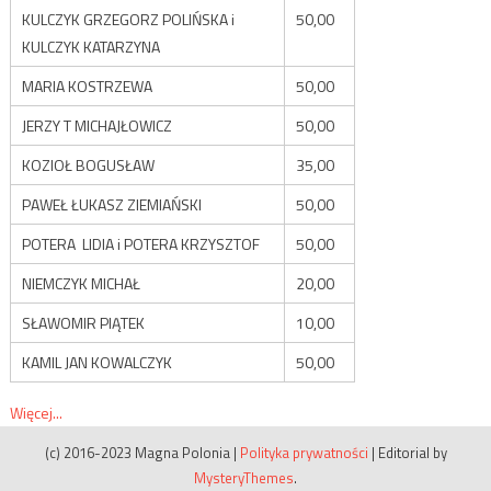
KULCZYK GRZEGORZ POLIŃSKA i
50,00
KULCZYK KATARZYNA
MARIA KOSTRZEWA
50,00
JERZY T MICHAJŁOWICZ
50,00
KOZIOŁ BOGUSŁAW
35,00
PAWEŁ ŁUKASZ ZIEMIAŃSKI
50,00
POTERA LIDIA i POTERA KRZYSZTOF
50,00
NIEMCZYK MICHAŁ
20,00
SŁAWOMIR PIĄTEK
10,00
KAMIL JAN KOWALCZYK
50,00
Więcej...
(c) 2016-2023 Magna Polonia
|
Polityka prywatności
|
Editorial by
MysteryThemes
.