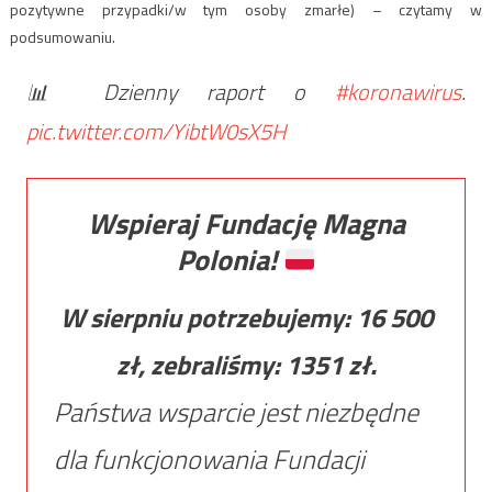
pozytywne przypadki/w tym osoby zmarłe) – czytamy w
podsumowaniu.
📊 Dzienny raport o
#koronawirus
.
pic.twitter.com/YibtW0sX5H
Wspieraj Fundację Magna
Polonia!
W sierpniu potrzebujemy:
16 500
zł, zebraliśmy:
1351
zł.
Państwa wsparcie jest niezbędne
dla funkcjonowania Fundacji