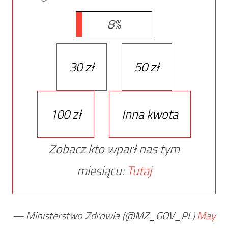
8%
30 zł
50 zł
100 zł
Inna kwota
Zobacz kto wparł nas tym
miesiącu:
Tutaj
— Ministerstwo Zdrowia (@MZ_GOV_PL)
May