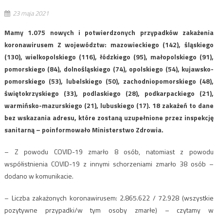
23 maja 2021
Mamy 1.075 nowych i potwierdzonych przypadków zakażenia
koronawirusem Z województw: mazowieckiego (142), śląskiego
(130), wielkopolskiego (116), łódzkiego (95), małopolskiego (91),
pomorskiego (84), dolnośląskiego (74), opolskiego (54), kujawsko-
pomorskiego (53), lubelskiego (50), zachodniopomorskiego (48),
świętokrzyskiego (33), podlaskiego (28), podkarpackiego (21),
warmińsko-mazurskiego (21), lubuskiego (17). 18 zakażeń to dane
bez wskazania adresu, które zostaną uzupełnione przez inspekcję
sanitarną – poinformowało Ministerstwo Zdrowia.
– Z powodu COVID-19 zmarło 8 osób, natomiast z powodu
współistnienia COVID-19 z innymi schorzeniami zmarło 38 osób –
dodano w komunikacie.
– Liczba zakażonych koronawirusem: 2.865.622 / 72.928 (wszystkie
pozytywne przypadki/w tym osoby zmarłe) – czytamy w