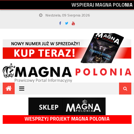
W
S
P
I
E
R
A
J
M
A
G
N
A
P
O
L
O
N
I
A
Niedziela, 09 Sierpnia 2026
WESPRZYJ PROJEKT MAGNA POLONIA