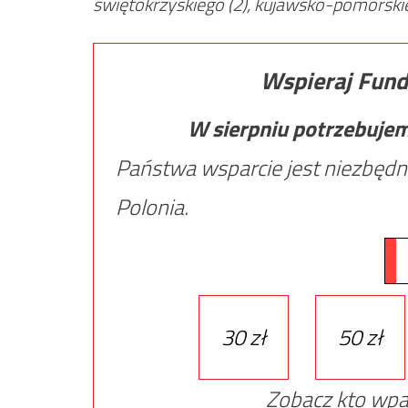
świętokrzyskiego (2), kujawsko-pomorskieg
Wspieraj Fund
W sierpniu potrzebuje
Państwa wsparcie jest niezbędn
Polonia.
30 zł
50 zł
Zobacz kto wpa