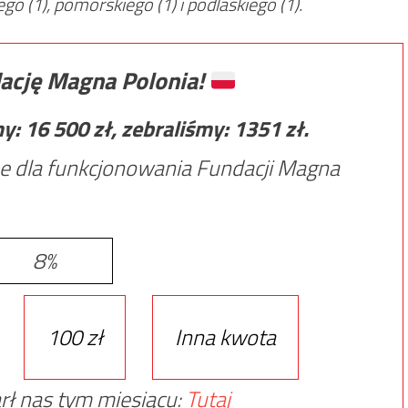
o (1), pomorskiego (1) i podlaskiego (1).
ację Magna Polonia!
my:
16 500
zł, zebraliśmy:
1351
zł.
e dla funkcjonowania Fundacji Magna
8%
100 zł
Inna kwota
rł nas tym miesiącu:
Tutaj