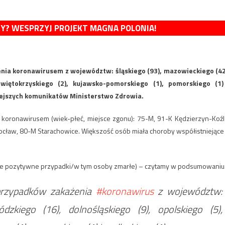
MY? WESPRZYJ PROJEKT MAGNA POLONIA!
ia koronawirusem z województw: śląskiego (93), mazowieckiego (42
 świętokrzyskiego (2), kujawsko-pomorskiego (1), pomorskiego (1)
iejszych komunikatów Ministerstwo Zdrowia.
 koronawirusem (wiek-płeć, miejsce zgonu): 75-M, 91-K Kędzierzyn-Koźl
ław, 80-M Starachowice. Większość osób miała choroby współistniejące
ie pozytywne przypadki/w tym osoby zmarłe) – czytamy w podsumowaniu
rzypadków zakażenia
#koronawirus
z województw:
dzkiego (16), dolnośląskiego (9), opolskiego (5),