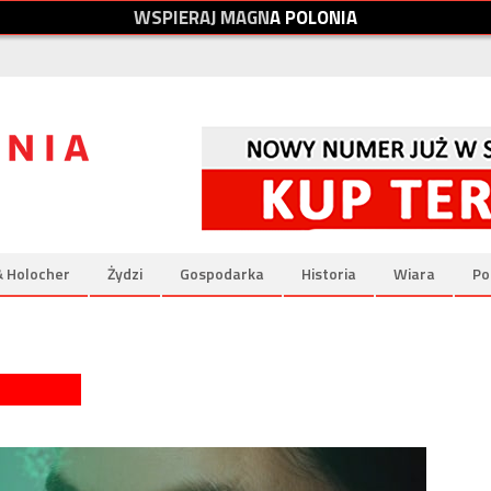
W
S
P
I
E
R
A
J
M
A
G
N
A
P
O
L
O
N
I
A
& Holocher
Żydzi
Gospodarka
Historia
Wiara
Po