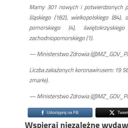
Mamy 301 nowych i potwierdzonych p
śląskiego (182), wielkopolskiego (84), d
pomorskiego (4), świętokrzyskieg
zachodniopomorskiego (1).
— Ministerstwo Zdrowia (@MZ_GOV_P
Liczba zakażonych koronawirusem: 19 5
zmarłe).
— Ministerstwo Zdrowia (@MZ_GOV_P
Udostępnij na FB
Twee
Wspieraj niezależne wydaw