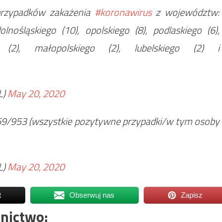
rzypadków zakażenia
#koronawirus
z województw:
olnośląskiego (10), opolskiego (8), podlaskiego (6),
o (2), małopolskiego (2), lubelskiego (2) i
L)
May 20, 2020
69/953 (wszystkie pozytywne przypadki/w tym osoby
L)
May 20, 2020
t
Obserwuj nas
Zapisz
nictwo: