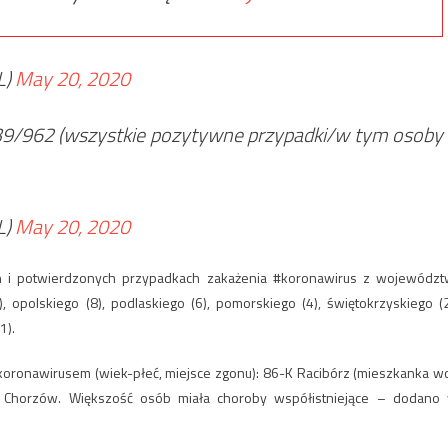
L)
May 20, 2020
39/962 (wszystkie pozytywne przypadki/w tym osoby
L)
May 20, 2020
i potwierdzonych przypadkach zakażenia #koronawirus z województ
), opolskiego (8), podlaskiego (6), pomorskiego (4), świętokrzyskiego (2
1).
koronawirusem (wiek-płeć, miejsce zgonu): 86-K Racibórz (mieszkanka wo
M Chorzów. Większość osób miała choroby współistniejące – dodano