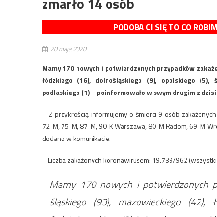
zmarło 14 osób
PODOBA CI SIĘ TO CO ROBI
20 maja 2020
Mamy 170 nowych i potwierdzonych przypadków zakażen
łódzkiego (16), dolnośląskiego (9), opolskiego (5),
podlaskiego (1) – poinformowało w swym drugim z dzis
– Z przykrością informujemy o śmierci 9 osób zakażonych
72-M, 75-M, 87-M, 90-K Warszawa, 80-M Radom, 69-M Wroc
dodano w komunikacie.
– Liczba zakażonych koronawirusem: 19.739/962 (wszystk
Mamy 170 nowych i potwierdzonych p
śląskiego (93), mazowieckiego (42), łó