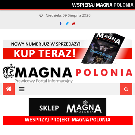
W
S
P
I
E
R
A
J
M
A
G
N
A
P
O
L
O
N
I
A
Niedziela, 09 Sierpnia 2026
WESPRZYJ PROJEKT MAGNA POLONIA