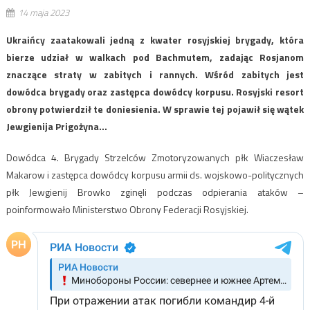
14 maja 2023
Ukraińcy zaatakowali jedną z kwater rosyjskiej brygady, która
bierze udział w walkach pod Bachmutem, zadając Rosjanom
znaczące straty w zabitych i rannych. Wśród zabitych jest
dowódca brygady oraz zastępca dowódcy korpusu. Rosyjski resort
obrony potwierdził te doniesienia. W sprawie tej pojawił się wątek
Jewgienija Prigożyna…
Dowódca 4. Brygady Strzelców Zmotoryzowanych płk Wiaczesław
Makarow i zastępca dowódcy korpusu armii ds. wojskowo-politycznych
płk Jewgienij Browko zginęli podczas odpierania ataków –
poinformowało Ministerstwo Obrony Federacji Rosyjskiej.