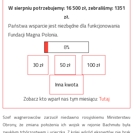
W sierpniu potrzebujemy:
16 500
zł, zebraliśmy:
1351
zł.
Państwa wsparcie jest niezbędne dla funkcjonowania
Fundacji Magna Polonia.
8%
30 zł
50 zł
100 zł
Inna kwota
Zobacz kto wparł nas tym miesiącu:
Tutaj
Szef wagnerowców zarzucił niedawno rosyjskiemu Ministerstwu
Obrony, że zmiana położenia ich wojsk w rejonie Bachmutu była
zwykłym tchórzostwem i ucieczką. Z kolei wśród ekspertów nie brak