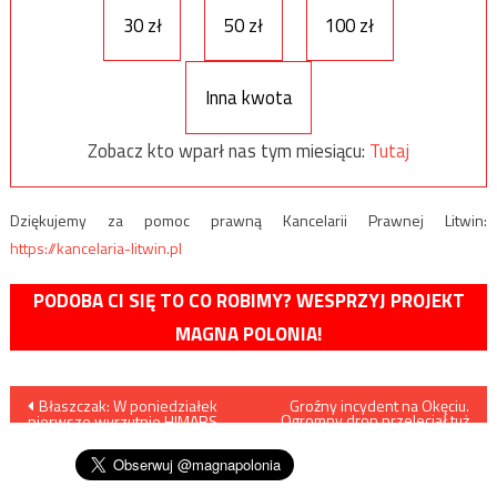
30 zł
50 zł
100 zł
Inna kwota
Zobacz kto wparł nas tym miesiącu:
Tutaj
Dziękujemy za pomoc prawną Kancelarii Prawnej Litwin:
https://kancelaria-litwin.pl
PODOBA CI SIĘ TO CO ROBIMY? WESPRZYJ PROJEKT
MAGNA POLONIA!
Nawigacja
Błaszczak: W poniedziałek
Groźny incydent na Okęciu.
Ogromny dron przeleciał tuż
pierwsze wyrzutnie HIMARS
obok lądującego samolotu
wpisu
dotrą do Polski