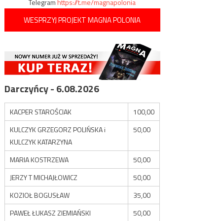
Telegram
https://t.me/magnapolonia
WESPRZYJ PROJEKT MAGNA POLONIA
Darczyńcy - 6.08.2026
KACPER STAROŚCIAK
100,00
KULCZYK GRZEGORZ POLIŃSKA i
50,00
KULCZYK KATARZYNA
MARIA KOSTRZEWA
50,00
JERZY T MICHAJŁOWICZ
50,00
KOZIOŁ BOGUSŁAW
35,00
PAWEŁ ŁUKASZ ZIEMIAŃSKI
50,00