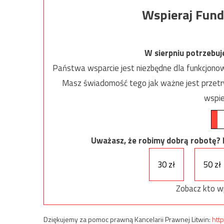
Wspieraj Fund
W sierpniu potrzebu
Państwa wsparcie jest niezbędne dla funkcjonow
Masz świadomość tego jak ważne jest przetrw
wspie
Uważasz, że robimy dobrą robotę? Ni
30 zł
50 zł
Zobacz kto w
Dziękujemy za pomoc prawną Kancelarii Prawnej Litwin:
http