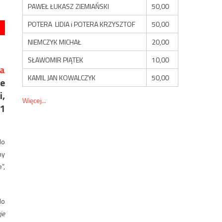
PAWEŁ ŁUKASZ ZIEMIAŃSKI
50,00
POTERA LIDIA i POTERA KRZYSZTOF
50,00
NIEMCZYK MICHAŁ
20,00
SŁAWOMIR PIĄTEK
10,00
a
KAMIL JAN KOWALCZYK
50,00
ie
i,
Więcej...
 1
do
ny
”,
do
je