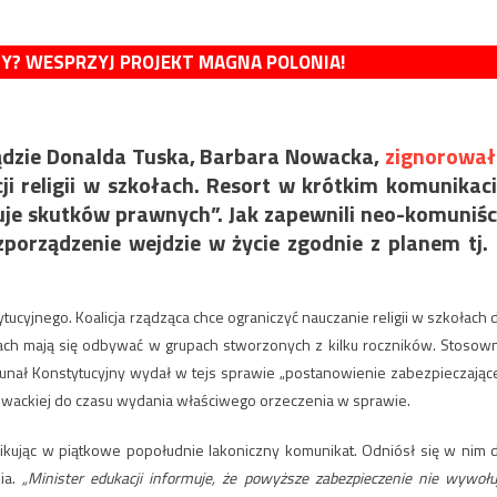
MY? WESPRZYJ PROJEKT MAGNA POLONIA!
ządzie Donalda Tuska, Barbara Nowacka,
zignorował
ji religii w szkołach. Resort w krótkim komunikac
uje skutków prawnych”. Jak zapewnili neo-komuniśc
zporządzenie wejdzie w życie zgodnie z planem tj.
ucyjnego. Koalicja rządząca chce ograniczyć nauczanie religii w szkołach 
ach mają się odbywać w grupach stworzonych z kilku roczników. Stosow
unał Konstytucyjny wydał w tejs sprawie „postanowienie zabezpieczające
wackiej do czasu wydania właściwego orzeczenia w sprawie.
ikując w piątkowe popołudnie lakoniczny komunikat. Odniósł się w nim 
ia.
„Minister edukacji informuje, że powyższe zabezpieczenie nie wywołu