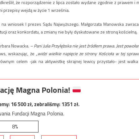
dkreślił, że rozporządzenie z lipca zostało wydane zgodnie z prawem i 
 przepisy wejdą w życie 1 września.
łach na wniosek I prezes Sądu Najwyższego. Małgorzata Manowska zwraca
ucji oraz konkordatu, a zmiany nie były dyskutowane ze stroną kościelną.
arbara Nowacka.
– Pani Julia Przyłębska nie jest źródłem prawa. Jest powoła
ws, wskazując, że
„widzi wielkie napięcie ze strony Kościoła w tej sprawi
ównym celem -jak na aktywistkę skrajnej lewicy przystało- jest walka
ację Magna Polonia!
jemy:
16 500
zł, zebraliśmy:
1351
zł.
ania Fundacji Magna Polonia.
8%