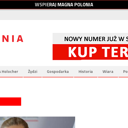
W
S
P
I
E
R
A
J
M
A
G
N
A
P
O
L
O
N
I
A
& Holocher
Żydzi
Gospodarka
Historia
Wiara
Po