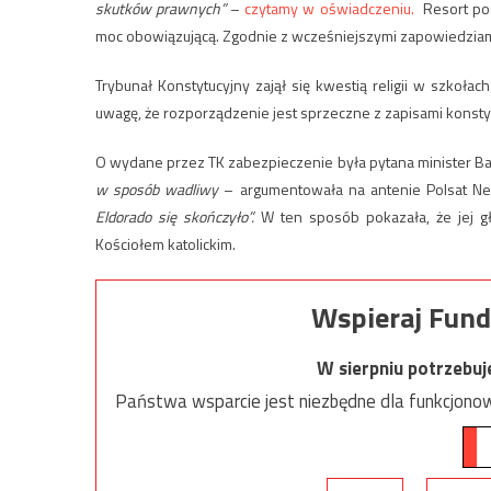
skutków prawnych”
–
czytamy w oświadczeniu.
Resort po
moc obowiązującą. Zgodnie z wcześniejszymi zapowiedziami
Trybunał Konstytucyjny zajął się kwestią religii w szko
uwagę, że rozporządzenie jest sprzeczne z zapisami konstyt
O wydane przez TK zabezpieczenie była pytana minister B
w sposób wadliwy
– argumentowała na antenie Polsat Ne
Eldorado się skończyło”.
W ten sposób pokazała, że jej gł
Kościołem katolickim.
Wspieraj Fund
W sierpniu potrzebu
Państwa wsparcie jest niezbędne dla funkcjonow