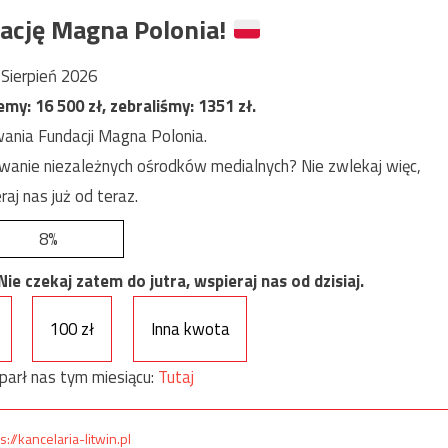
ację Magna Polonia!
Sierpień 2026
jemy:
16 500
zł, zebraliśmy:
1351
zł.
ania Fundacji Magna Polonia.
anie niezależnych ośrodków medialnych? Nie zwlekaj więc,
raj nas już od teraz.
8%
e czekaj zatem do jutra, wspieraj nas od dzisiaj.
100 zł
Inna kwota
parł nas tym miesiącu:
Tutaj
s://kancelaria-litwin.pl