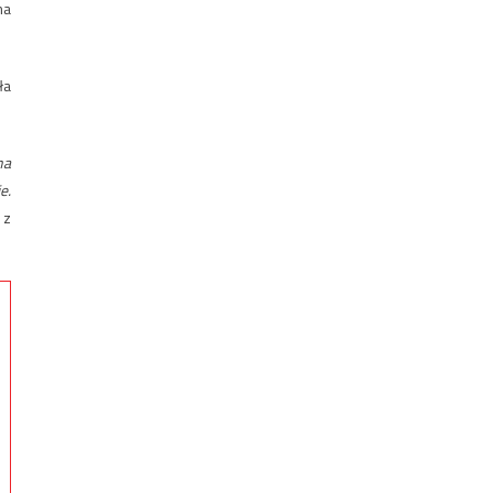
ma
ła
na
e.
 z