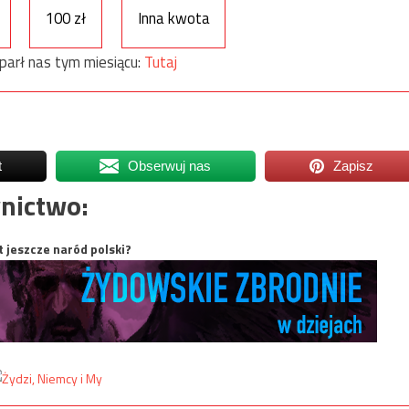
100 zł
Inna kwota
parł nas tym miesiącu:
Tutaj
t
Obserwuj nas
Zapisz
nictwo:
t jeszcze naród polski?