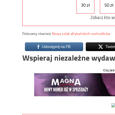
30 zł
50 zł
Zobacz kto w
Polecamy również:
Nowy szlak afrykańskich nachodźców
Udostępnij na FB
Twee
Wspieraj niezależne wydaw
Czy jes