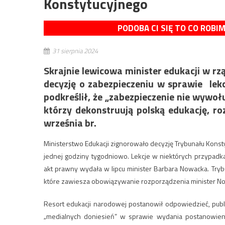
Konstytucyjnego
PODOBA CI SIĘ TO CO ROBI
31 sierpnia 2024
Skrajnie lewicowa minister edukacji w r
decyzję o zabezpieczeniu w sprawie lekc
podkreślił, że „zabezpieczenie nie wywoł
którzy dekonstruują polską edukację, ro
września br.
Ministerstwo Edukacji zignorowało decyzję Trybunału Konstyt
jednej godziny tygodniowo. Lekcje w niektórych przypadk
akt prawny wydała w lipcu minister Barbara Nowacka. Tryb
które zawiesza obowiązywanie rozporządzenia minister No
Resort edukacji narodowej postanowił odpowiedzieć, publ
„medialnych doniesień” w sprawie wydania postanowien