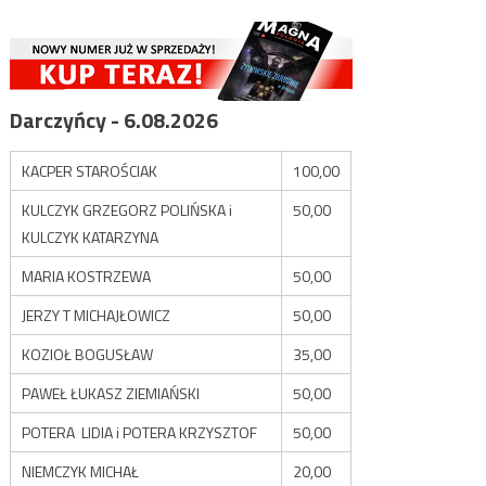
Darczyńcy - 6.08.2026
KACPER STAROŚCIAK
100,00
KULCZYK GRZEGORZ POLIŃSKA i
50,00
KULCZYK KATARZYNA
MARIA KOSTRZEWA
50,00
JERZY T MICHAJŁOWICZ
50,00
KOZIOŁ BOGUSŁAW
35,00
PAWEŁ ŁUKASZ ZIEMIAŃSKI
50,00
POTERA LIDIA i POTERA KRZYSZTOF
50,00
NIEMCZYK MICHAŁ
20,00