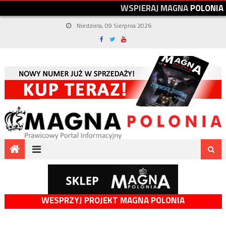
W
S
P
I
E
R
A
J
M
A
G
N
A
P
O
L
O
N
I
A
Niedziela, 09 Sierpnia 2026
WESPRZYJ PROJEKT MAGNA POLONIA