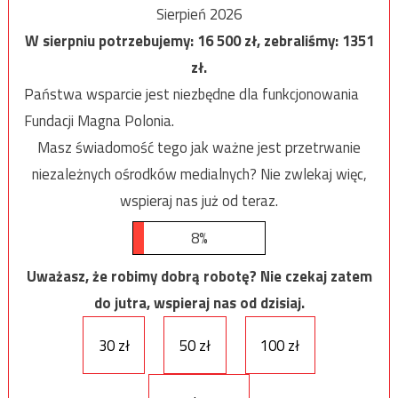
Sierpień 2026
W sierpniu potrzebujemy:
16 500
zł, zebraliśmy:
1351
zł.
Państwa wsparcie jest niezbędne dla funkcjonowania
Fundacji Magna Polonia.
Masz świadomość tego jak ważne jest przetrwanie
niezależnych ośrodków medialnych? Nie zwlekaj więc,
wspieraj nas już od teraz.
8%
Uważasz, że robimy dobrą robotę? Nie czekaj zatem
do jutra, wspieraj nas od dzisiaj.
30 zł
50 zł
100 zł