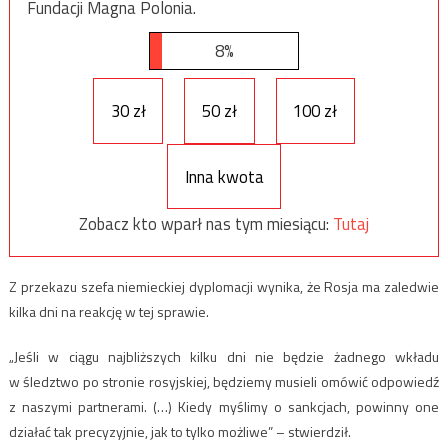
Fundacji Magna Polonia.
8%
30 zł
50 zł
100 zł
Inna kwota
Zobacz kto wparł nas tym miesiącu:
Tutaj
Z przekazu szefa niemieckiej dyplomacji wynika, że Rosja ma zaledwie
kilka dni na reakcję w tej sprawie.
„Jeśli w ciągu najbliższych kilku dni nie będzie żadnego wkładu
w śledztwo po stronie rosyjskiej, będziemy musieli omówić odpowiedź
z naszymi partnerami. (…) Kiedy myślimy o sankcjach, powinny one
działać tak precyzyjnie, jak to tylko możliwe” – stwierdził.