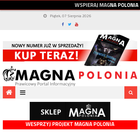
W
S
P
I
E
R
A
J
M
A
G
N
A
P
O
L
O
N
I
A
Piątek, 07 Sierpnia 2026
WESPRZYJ PROJEKT MAGNA POLONIA