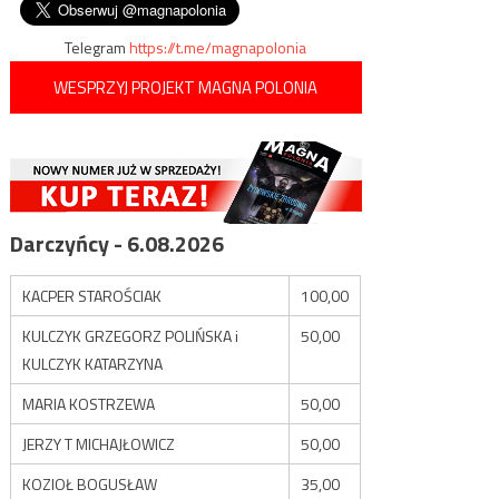
wpisu
przeszło sześćset osób
Telegram
https://t.me/magnapolonia
WESPRZYJ PROJEKT MAGNA POLONIA
Darczyńcy - 6.08.2026
KACPER STAROŚCIAK
100,00
KULCZYK GRZEGORZ POLIŃSKA i
50,00
KULCZYK KATARZYNA
MARIA KOSTRZEWA
50,00
JERZY T MICHAJŁOWICZ
50,00
KOZIOŁ BOGUSŁAW
35,00