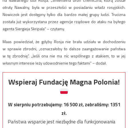
na Nawalnego stoi Rosja. „Śmiertelna broń chemiczna, którą został
otruty Nawalny, była w przeszłości w posiadaniu władz rosyjskich.
Nowiczok jest dostępny tylko dla bardzo małej grupy ludzi. Trucizna
została już wykorzystana przez agencje rządowe do ataku na byłego
agenta Siergieja Skripala” – czytamy.
Maas powiedział, że gdyby Rosja nie brała udziału w dochodzeniu
w sprawie zbrodni, „oznaczałoby to dalsze zaangażowanie państwa
w tę zbrodnię”. „Jeśli ona nie ma nic wspólnego z atakiem, to w jej
własnym interesie leży udowodnienie tego faktami” – dodał.
Wspieraj Fundację Magna Polonia!
W sierpniu potrzebujemy:
16 500
zł, zebraliśmy:
1351
zł.
Państwa wsparcie jest niezbędne dla funkcjonowania