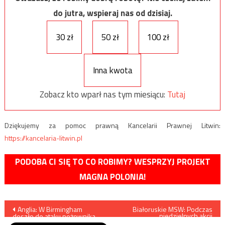
do jutra, wspieraj nas od dzisiaj.
30 zł
50 zł
100 zł
Inna kwota
Zobacz kto wparł nas tym miesiącu:
Tutaj
Dziękujemy za pomoc prawną Kancelarii Prawnej Litwin:
https://kancelaria-litwin.pl
PODOBA CI SIĘ TO CO ROBIMY? WESPRZYJ PROJEKT
MAGNA POLONIA!
Nawigacja
Anglia: W Birmingham
Białoruskie MSW: Podczas
niedzielnych akcji
doszło do ataku nożownika
protestacyjnych zatrzymano