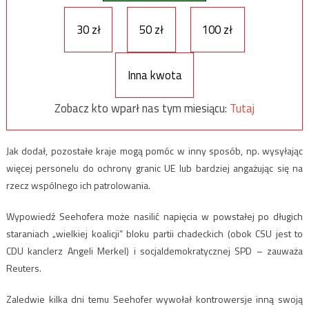
30 zł
50 zł
100 zł
Inna kwota
Zobacz kto wparł nas tym miesiącu:
Tutaj
Jak dodał, pozostałe kraje mogą pomóc w inny sposób, np. wysyłając
więcej personelu do ochrony granic UE lub bardziej angażując się na
rzecz wspólnego ich patrolowania.
Wypowiedź Seehofera może nasilić napięcia w powstałej po długich
staraniach „wielkiej koalicji” bloku partii chadeckich (obok CSU jest to
CDU kanclerz Angeli Merkel) i socjaldemokratycznej SPD – zauważa
Reuters.
Zaledwie kilka dni temu Seehofer wywołał kontrowersje inną swoją