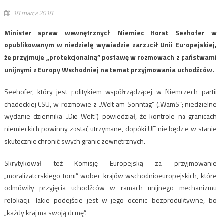
18 marca 2018
Minister spraw wewnętrznych Niemiec Horst Seehofer w
opublikowanym w niedzielę wywiadzie zarzucił Unii Europejskiej,
że przyjmuje „protekcjonalną” postawę w rozmowach z państwami
unijnymi z Europy Wschodniej na temat przyjmowania uchodźców.
Seehofer, który jest politykiem współrządzącej w Niemczech partii
chadeckiej CSU, w rozmowie z „Welt am Sonntag” („WamS”; niedzielne
wydanie dziennika „Die Welt”) powiedział, że kontrole na granicach
niemieckich powinny zostać utrzymane, dopóki UE nie będzie w stanie
skutecznie chronić swych granic zewnętrznych.
Skrytykował też Komisję Europejską za przyjmowanie
„moralizatorskiego tonu” wobec krajów wschodnioeuropejskich, które
odmówiły przyjęcia uchodźców w ramach unijnego mechanizmu
relokacji. Takie podejście jest w jego ocenie bezproduktywne, bo
„każdy kraj ma swoją dumę”.