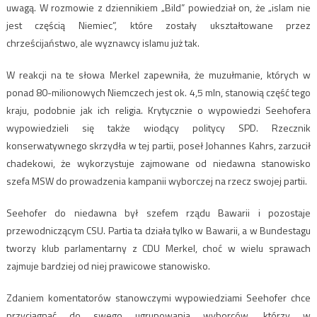
uwagą. W rozmowie z dziennikiem „Bild” powiedział on, że „islam nie
jest częścią Niemiec”, które zostały ukształtowane przez
chrześcijaństwo, ale wyznawcy islamu już tak.
W reakcji na te słowa Merkel zapewniła, że muzułmanie, których w
ponad 80-milionowych Niemczech jest ok. 4,5 mln, stanowią część tego
kraju, podobnie jak ich religia. Krytycznie o wypowiedzi Seehofera
wypowiedzieli się także wiodący politycy SPD. Rzecznik
konserwatywnego skrzydła w tej partii, poseł Johannes Kahrs, zarzucił
chadekowi, że wykorzystuje zajmowane od niedawna stanowisko
szefa MSW do prowadzenia kampanii wyborczej na rzecz swojej partii.
Seehofer do niedawna był szefem rządu Bawarii i pozostaje
przewodniczącym CSU. Partia ta działa tylko w Bawarii, a w Bundestagu
tworzy klub parlamentarny z CDU Merkel, choć w wielu sprawach
zajmuje bardziej od niej prawicowe stanowisko.
Zdaniem komentatorów stanowczymi wypowiedziami Seehofer chce
przyciągnąć do swego ugrupowania wyborców, którzy w