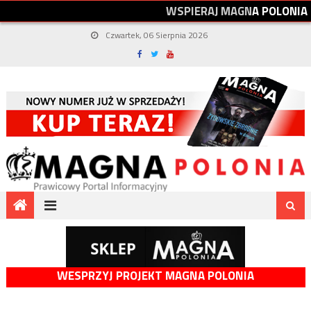
W
S
P
I
E
R
A
J
M
A
G
N
A
P
O
L
O
N
I
A
Czwartek, 06 Sierpnia 2026
WESPRZYJ PROJEKT MAGNA POLONIA