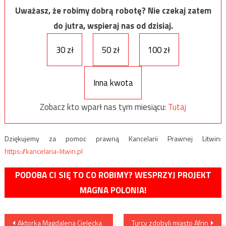
Uważasz, że robimy dobrą robotę? Nie czekaj zatem
do jutra, wspieraj nas od dzisiaj.
30 zł
50 zł
100 zł
Inna kwota
Zobacz kto wparł nas tym miesiącu:
Tutaj
Dziękujemy za pomoc prawną Kancelarii Prawnej Litwin:
https://kancelaria-litwin.pl
PODOBA CI SIĘ TO CO ROBIMY? WESPRZYJ PROJEKT
MAGNA POLONIA!
Nawigacja
Aktorka Magdalena Cielecka
Turcy zdobyli miasto Afrin