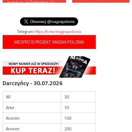
krytykuje akcję #metoo. Co
wpisu
więcej sama przyznaje, że
korzystała z różnego rodzaju
propozycji…
Telegram
https://t.me/magnapolonia
WESPRZYJ PROJEKT MAGNA POLONIA
Darczyńcy - 30.07.2026
AP
30
Artur
70
Anonim
100
Anonim
200