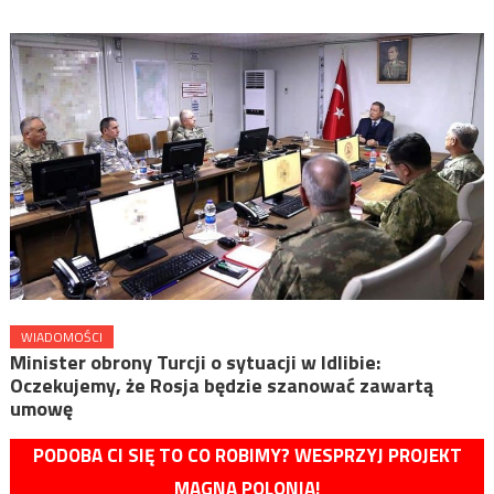
WIADOMOŚCI
Minister obrony Turcji o sytuacji w Idlibie:
Oczekujemy, że Rosja będzie szanować zawartą
umowę
PODOBA CI SIĘ TO CO ROBIMY? WESPRZYJ PROJEKT
MAGNA POLONIA!