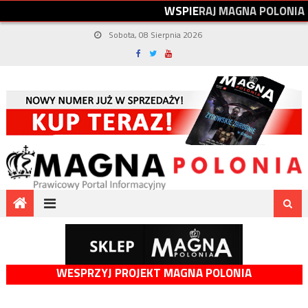
W
S
P
I
E
R
A
J
M
A
G
N
A
P
O
L
O
N
I
A
Sobota, 08 Sierpnia 2026
WESPRZYJ PROJEKT MAGNA POLONIA