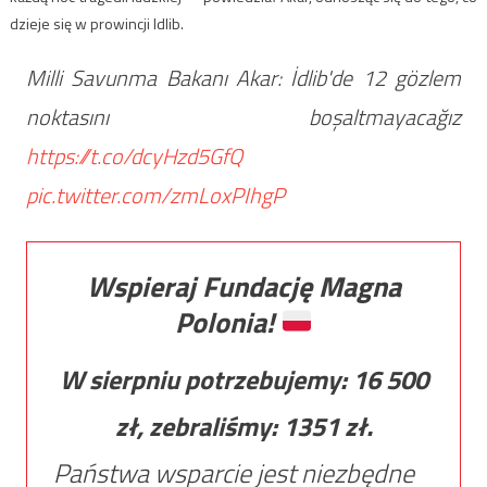
dzieje się w prowincji Idlib.
Milli Savunma Bakanı Akar: İdlib'de 12 gözlem
noktasını boşaltmayacağız
https://t.co/dcyHzd5GfQ
pic.twitter.com/zmLoxPIhgP
Wspieraj Fundację Magna
Polonia!
W sierpniu potrzebujemy:
16 500
zł, zebraliśmy:
1351
zł.
Państwa wsparcie jest niezbędne