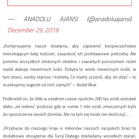
— ANADOLU AJANSI (@anadoluajansi)
December 29, 2019
„Kontynuujemy nasze działania, aby zapewnić bezpieczeństwo
mieszkającym tutaj ludziom, zaspokoić ich podstawowe potrzeby. Ale
pomimo wszystkich złożonych obietnic i zawartych porozumień reżim
nadal atakuje niewinnych ludzi. Dotyka to wiele niewinnych osób, w
tym dzieci, osoby starsze i kobiety. Co mamy uczynić, aby im ulżyć – tu
oczekujemy sugestii od nich samych” – dodał Akar.
Podkreślił on, źe Idlib w ostatnim czasie opuściło 280 tys osób wskutek
ataku „sił reżimu”, podczas gdy w sumie 1 mln osób zmuszonych było
do opuszczenia swoich domów. Ale na tym się może nie skończyć…
„Przybycie do naszego kraju 4 milionów naszych syryjskich braci to
dodatkowe obciążenie dla Turcji Dlatego dokładamy wszelkich starań,