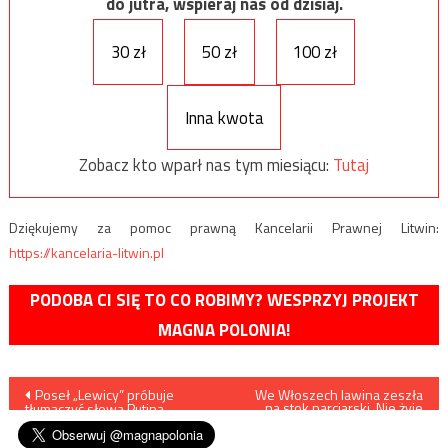
do jutra, wspieraj nas od dzisiaj.
30 zł
50 zł
100 zł
Inna kwota
Zobacz kto wparł nas tym miesiącu:
Tutaj
Dziękujemy za pomoc prawną Kancelarii Prawnej Litwin:
https://kancelaria-litwin.pl
PODOBA CI SIĘ TO CO ROBIMY? WESPRZYJ PROJEKT
MAGNA POLONIA!
Nawigacja
Poseł „Lewicy” próbuje
We Włoszech lawina zeszła
na stok narciarski. Nie żyje
tłumaczyć słowa Putina
kobieta i dwoje dzieci
wpisu