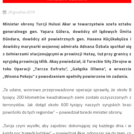
29 grudnia 2019
Minister obrony Turcji Hulusi Akar w towarzystwie szefa sztabu
generalnego gen. Yaşara Gülera, dowódcy sił lądowych Ümita
Dündara, dowódcy sił powietrznych gen. Hasana Küçükakyüza i
dowódcy marynarki wojennej admirała Adnana Özbala spotkał się
z żołnierzami stacjonującymi w prowincji Hatay, tuż przy granicy z
syryjską prowincją Idlib. Akay powiedział, iż Tureckie Siły Zbrojne w
toku Operacji „Tarcza Eufratu”, „Gałązka Oliwna”, a wreszcie
„Wiosna Pokoju” z powodzeniem spełniły powierzone im zadania.
„Te udane, wzorowo przeprowadzone operacje sprawiły, że około 8
tysięcy 200 kilometrów kwadratowych ziemi zostało oczyszczonych z
terrorystów. Jak dotąd około 600 tysięcy naszych syryjskich braci
powróciło do tych regionów” – powiedział turecki minister obrony.
„Turcja czyni wysiłki, aby zapobiec dokonującej się każdego dnia i w
każdą noc tragedii ludzkiej” – powiedział Akar, odnosząc się do tego, co